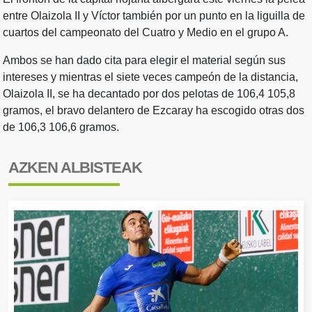
entre Olaizola II y Víctor también por un punto en la liguilla de
cuartos del campeonato del Cuatro y Medio en el grupo A.
Ambos se han dado cita para elegir el material según sus
intereses y mientras el siete veces campeón de la distancia,
Olaizola II, se ha decantado por dos pelotas de 106,4 105,8
gramos, el bravo delantero de Ezcaray ha escogido otras dos
de 106,3 106,6 gramos.
AZKEN ALBISTEAK