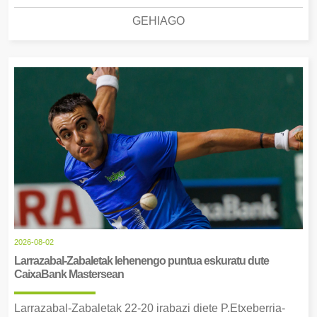
GEHIAGO
2026-08-02
Larrazabal-Zabaletak lehenengo puntua eskuratu dute
CaixaBank Mastersean
Larrazabal-Zabaletak 22-20 irabazi diete P.Etxeberria-