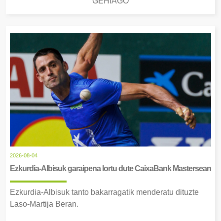
GEHIAGO
2026-08-04
Ezkurdia-Albisuk garaipena lortu dute CaixaBank Mastersean
Ezkurdia-Albisuk tanto bakarragatik menderatu dituzte
Laso-Martija Beran.