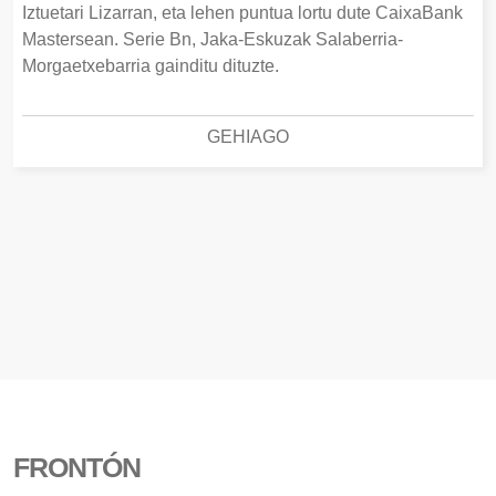
Iztuetari Lizarran, eta lehen puntua lortu dute CaixaBank
Mastersean. Serie Bn, Jaka-Eskuzak Salaberria-
Morgaetxebarria gainditu dituzte.
GEHIAGO
FRONTÓN