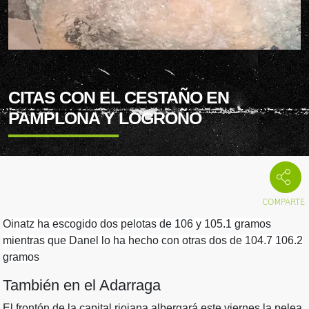
CITAS CON EL CESTAÑO EN
PAMPLONA Y LOGROÑO
Oinatz ha escogido dos pelotas de 106 y 105.1 gramos
mientras que Danel lo ha hecho con otras dos de 104.7 106.2
gramos
También en el Adarraga
El frontón de la capital riojana albergará este viernes la pelea