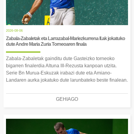
2026-08-06
Zabala-Zabaletak eta Larrazabal-Mariezkurrena II.ak jokatuko
dute Andre Maria Zuria Torneoaren finala
Zabala-Zabaletak gainditu dute Gasteizko torneoko
bigarren finalerdia Altuna III-Rezusta kanpoan utzita.
Serie Bn Murua-Eskuzak irabazi dute eta Amiano-
Landaren aurka jokatuko dute larunbateko beste finalean.
GEHIAGO