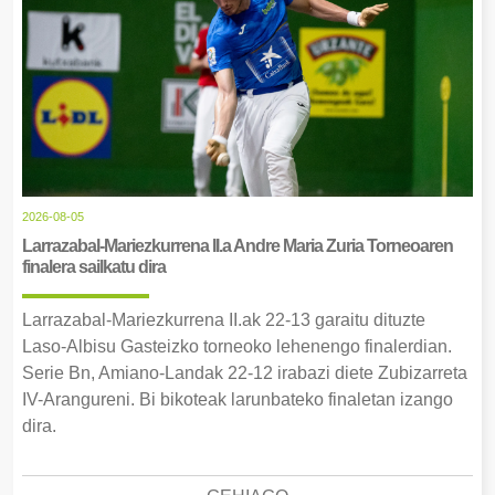
2026-08-05
Larrazabal-Mariezkurrena II.a Andre Maria Zuria Torneoaren
finalera sailkatu dira
Larrazabal-Mariezkurrena II.ak 22-13 garaitu dituzte
Laso-Albisu Gasteizko torneoko lehenengo finalerdian.
Serie Bn, Amiano-Landak 22-12 irabazi diete Zubizarreta
IV-Arangureni. Bi bikoteak larunbateko finaletan izango
dira.