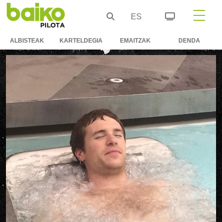
ES
ALBISTEAK
KARTELDEGIA
EMAITZAK
DENDA