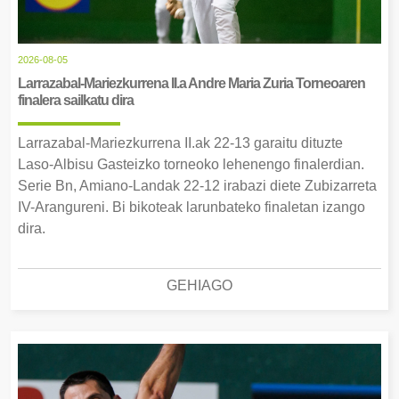
2026-08-05
Larrazabal-Mariezkurrena II.a Andre Maria Zuria Torneoaren
finalera sailkatu dira
Larrazabal-Mariezkurrena II.ak 22-13 garaitu dituzte
Laso-Albisu Gasteizko torneoko lehenengo finalerdian.
Serie Bn, Amiano-Landak 22-12 irabazi diete Zubizarreta
IV-Arangureni. Bi bikoteak larunbateko finaletan izango
dira.
GEHIAGO