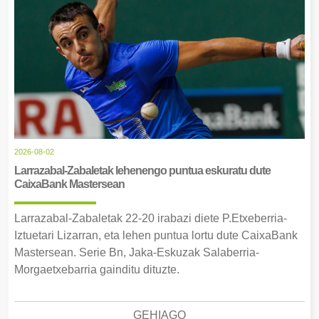
2026-08-02
Larrazabal-Zabaletak lehenengo puntua eskuratu dute
CaixaBank Mastersean
Larrazabal-Zabaletak 22-20 irabazi diete P.Etxeberria-
Iztuetari Lizarran, eta lehen puntua lortu dute CaixaBank
Mastersean. Serie Bn, Jaka-Eskuzak Salaberria-
Morgaetxebarria gainditu dituzte.
GEHIAGO