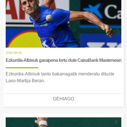
2026-08-04
Ezkurdia-Albisuk garaipena lortu dute CaixaBank Mastersean
Ezkurdia-Albisuk tanto bakarragatik menderatu dituzte
Laso-Martija Beran.
GEHIAGO