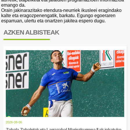
emango da.
Orain jakinarazitako etendura-neurriek ikusleei eragindako
kalte eta eragozpenengatik, barkatu. Egungo egoeraren
esparruan, ulertu eta onartzen jakitea espero dugu.
AZKEN ALBISTEAK
2026-08-06
Zabala-Zabaletak eta Larrazabal-Mariezkurrena II.ak jokatuko