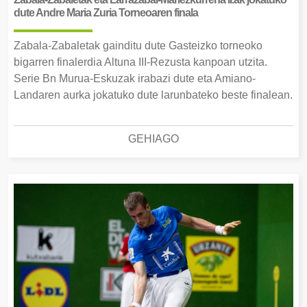
dute Andre Maria Zuria Torneoaren finala
Zabala-Zabaletak gainditu dute Gasteizko torneoko
bigarren finalerdia Altuna III-Rezusta kanpoan utzita.
Serie Bn Murua-Eskuzak irabazi dute eta Amiano-
Landaren aurka jokatuko dute larunbateko beste finalean.
GEHIAGO