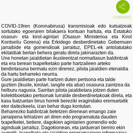
COVID-19ren (Koronabirusa) transmisioak edo kutsatzeak
sortutako egoeraren bilakaera kontuan hartuta, eta Estatuko
osasun- eta kirol-agintari (Osasun Ministerioa eta Kirol
Kontseilu Gorena) eta Erkidego desberdinetako Gobernuen
jarraibide eta gomendioak jarraituz, EPEL-ek antolatutako
ekitaldiak bertan behera geratu direla jakinarazten da.
Une honetan jaialdietan ikusleentzat normaltasun baldintzak
eta era berean txapelketako parte hartzaileen arteko
berdintasuna bermatu ezin direnez, pilota jaialdien etenaldia
da hartu beharreko neurria.
Gure jaialdietan parte hartzen duten pertsona eta talde
guztien (ikusle, kirolari, langile eta abar) osasuna zaintzea da
helburu nagusia. Sarritan pilota jaialdietara jotzen duten
kolektiboetako pertsonak lurralde desberdinetakoak direla, eta
kasu batzuetan birus horrek bereziki eragindako eremuetatik
etor daitezkeela, izan behar dugu kontutan.
Beharrezko baldintzak betetzen direnean emango zaie
jarraipena lehiatzen ari diren edo programatuta dauden
txapelketei, betiere, dagokien agintarien gomendio edo
aginduak jarraituz. Dagokionean, eta jarduerari berriro ekin
aurretik, txapelketa eta jaialdien programazioen informazioa