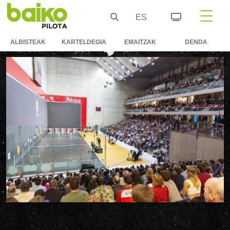
ES
ALBISTEAK
KARTELDEGIA
EMAITZAK
DENDA