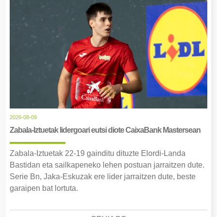
2026-08-09
Zabala-Iztuetak lidergoari eutsi diote CaixaBank Mastersean
Zabala-Iztuetak 22-19 gainditu dituzte Elordi-Landa
Bastidan eta sailkapeneko lehen postuan jarraitzen dute.
Serie Bn, Jaka-Eskuzak ere lider jarraitzen dute, beste
garaipen bat lortuta.