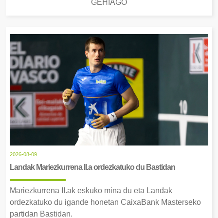
GEHIAGO
2026-08-09
Landak Mariezkurrena II.a ordezkatuko du Bastidan
Mariezkurrena II.ak eskuko mina du eta Landak
ordezkatuko du igande honetan CaixaBank Masterseko
partidan Bastidan.