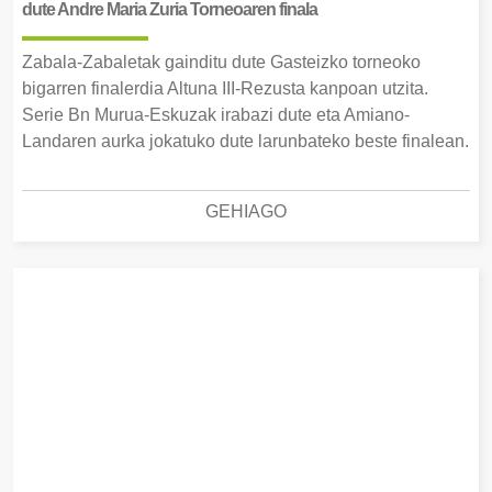
dute Andre Maria Zuria Torneoaren finala
Zabala-Zabaletak gainditu dute Gasteizko torneoko
bigarren finalerdia Altuna III-Rezusta kanpoan utzita.
Serie Bn Murua-Eskuzak irabazi dute eta Amiano-
Landaren aurka jokatuko dute larunbateko beste finalean.
GEHIAGO