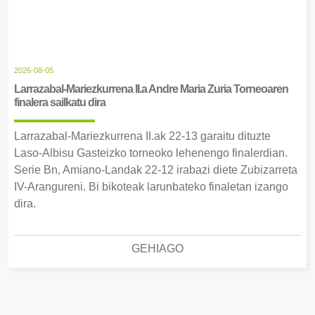
2026-08-05
Larrazabal-Mariezkurrena II.a Andre Maria Zuria Torneoaren
finalera sailkatu dira
Larrazabal-Mariezkurrena II.ak 22-13 garaitu dituzte
Laso-Albisu Gasteizko torneoko lehenengo finalerdian.
Serie Bn, Amiano-Landak 22-12 irabazi diete Zubizarreta
IV-Arangureni. Bi bikoteak larunbateko finaletan izango
dira.
GEHIAGO