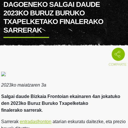
DAGOENEKO SALGAI DAUDE
2023KO BURUZ BURUKO
TXAPELKETAKO FINALERAKO
SARRERAK
2023ko maiatzaren 3a
Salgai daude
Bizkaia Frontoian ekainaren 4an jokatuko
den 2023ko Buruz Buruko Txapelketako
finalerako sarrerak
.
Sarrerak
entradasfronton
atarian eskuratu daitezke, eta prezio