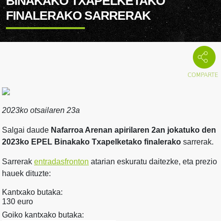
BINAKAKO TXAPELKETAKO
FINALERAKO SARRERAK
2023ko otsailaren 23a
Salgai daude
Nafarroa Arenan apirilaren 2an jokatuko den
2023ko EPEL Binakako Txapelketako finalerako
sarrerak.
Sarrerak
entradasfronton
atarian eskuratu daitezke, eta prezio
hauek dituzte:
Kantxako butaka:
130 euro
Goiko kantxako butaka: