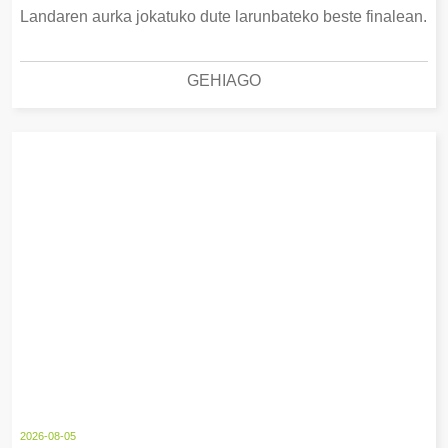
Landaren aurka jokatuko dute larunbateko beste finalean.
GEHIAGO
2026-08-05