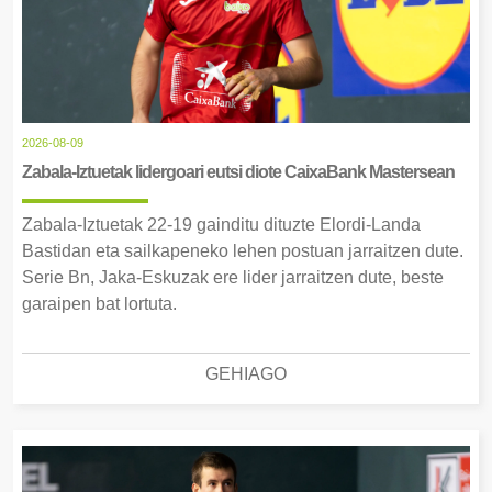
2026-08-09
Zabala-Iztuetak lidergoari eutsi diote CaixaBank Mastersean
Zabala-Iztuetak 22-19 gainditu dituzte Elordi-Landa
Bastidan eta sailkapeneko lehen postuan jarraitzen dute.
Serie Bn, Jaka-Eskuzak ere lider jarraitzen dute, beste
garaipen bat lortuta.
GEHIAGO