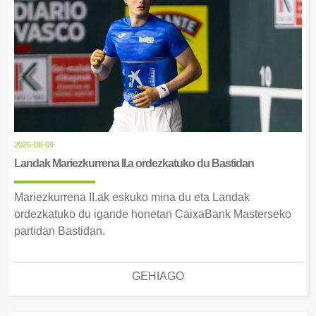
2026-08-09
Landak Mariezkurrena II.a ordezkatuko du Bastidan
Mariezkurrena II.ak eskuko mina du eta Landak
ordezkatuko du igande honetan CaixaBank Masterseko
partidan Bastidan.
GEHIAGO