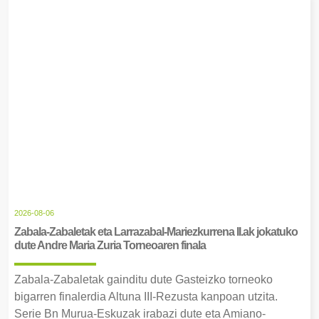
2026-08-06
Zabala-Zabaletak eta Larrazabal-Mariezkurrena II.ak jokatuko
dute Andre Maria Zuria Torneoaren finala
Zabala-Zabaletak gainditu dute Gasteizko torneoko
bigarren finalerdia Altuna III-Rezusta kanpoan utzita.
Serie Bn Murua-Eskuzak irabazi dute eta Amiano-