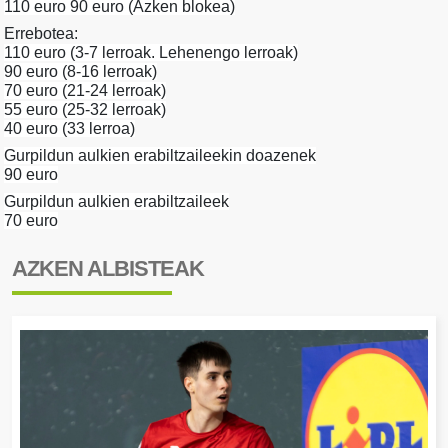
110 euro
90 euro (Azken blokea)
Errebotea:
110 euro (3-7 lerroak. Lehenengo lerroak)
9
0 euro (8-16 lerroak)
7
0 euro (21-24 lerroak)
55
euro (25-32 lerroak)
4
0 euro (33 lerroa)
Gurpildun aulkien erabiltzaileekin doazenek
90 euro
Gurpildun aulkien erabiltzaileek
70 euro
AZKEN ALBISTEAK