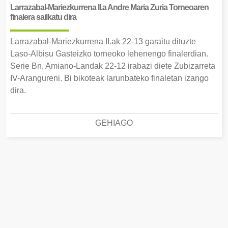
Larrazabal-Mariezkurrena II.a Andre Maria Zuria Torneoaren
finalera sailkatu dira
Larrazabal-Mariezkurrena II.ak 22-13 garaitu dituzte
Laso-Albisu Gasteizko torneoko lehenengo finalerdian.
Serie Bn, Amiano-Landak 22-12 irabazi diete Zubizarreta
IV-Arangureni. Bi bikoteak larunbateko finaletan izango
dira.
GEHIAGO