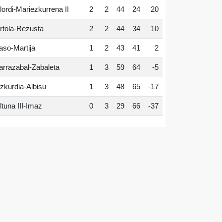
lordi-Mariezkurrena II
2
2
44
24
20
rtola-Rezusta
2
2
44
34
10
aso-Martija
1
2
43
41
2
arrazabal-Zabaleta
1
3
59
64
-5
zkurdia-Albisu
1
3
48
65
-17
ltuna III-Imaz
0
3
29
66
-37