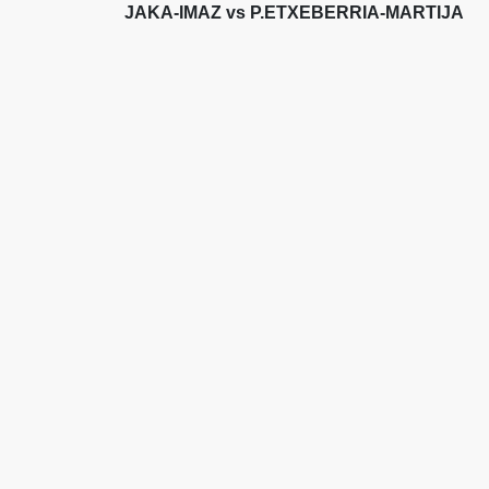
JAKA-IMAZ vs P.ETXEBERRIA-MARTIJA