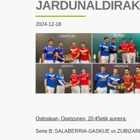
JARDUNALDIRA
2024-12-18
Ostiralean, Oiartzunen, 20:45etik aurrera:
Serie B: SALABERRIA-GASKUE vs ZUBIZA