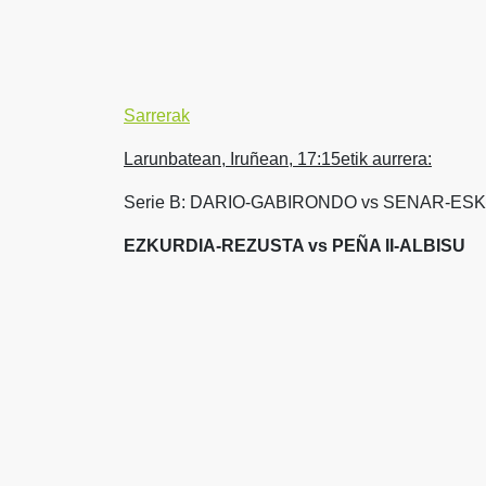
Sarrerak
Larunbatean, Iruñean, 17:15etik aurrera:
Serie B: DARIO-GABIRONDO vs SENAR-ES
EZKURDIA-REZUSTA vs PEÑA II-ALBISU