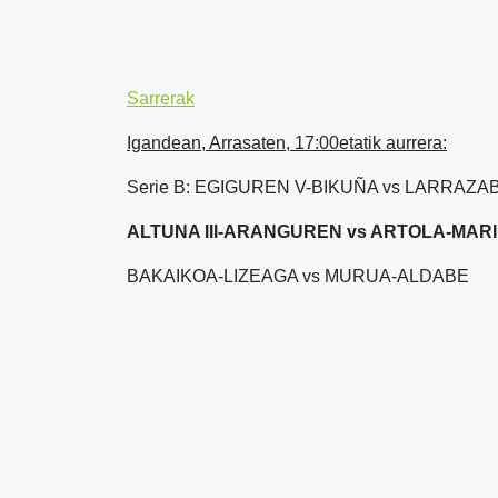
Sarrerak
Igandean, Arrasaten, 17:00etatik aurrera:
Serie B: EGIGUREN V-BIKUÑA vs LARRAZAB
ALTUNA III-ARANGUREN vs ARTOLA-MARI
BAKAIKOA-LIZEAGA vs MURUA-ALDABE