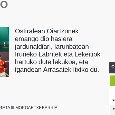
KO
Ostiralean Oiartzunek
emango dio hasiera
jardunaldiari, larunbatean
Iruñeko Labritek eta Lekeitiok
hartuko dute lekukoa, eta
C
igandean Arrasatek itxiko du.
P
RRETA III-MORGAETXEBARRIA
Z