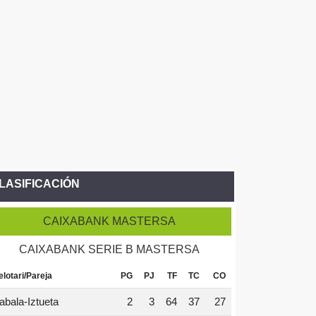
LASIFICACIÓN
CAIXABANK MASTERSA
CAIXABANK SERIE B MASTERSA
elotari/Pareja
PG
PJ
TF
TC
CO
abala-Iztueta
2
3
64
37
27