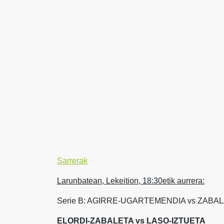
Sarrerak
Larunbatean, Lekeition, 18:30etik aurrera:
Serie B: AGIRRE-UGARTEMENDIA vs ZABA
ELORDI-ZABALETA vs LASO-IZTUETA