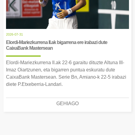
2026-07-31
Elordi-Mariezkurrena II.ak bigarrena ere irabazi dute
CaixaBank Mastersean
Elordi-Mariezkurrena II.ak 22-6 garaitu dituzte Altuna III-
Imaz Oiartzunen, eta bigarren puntua eskuratu dute
CaixaBank Mastersean. Serie Bn, Amiano-k 22-5 irabazi
diete P.Etxeberria-Landari.
GEHIAGO