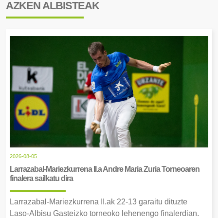
AZKEN ALBISTEAK
2026-08-05
Larrazabal-Mariezkurrena II.a Andre Maria Zuria Torneoaren
finalera sailkatu dira
Larrazabal-Mariezkurrena II.ak 22-13 garaitu dituzte
Laso-Albisu Gasteizko torneoko lehenengo finalerdian.