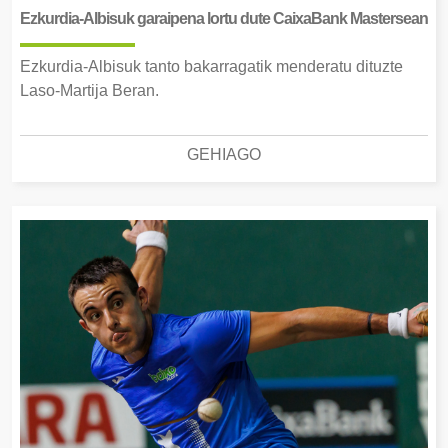
Ezkurdia-Albisuk garaipena lortu dute CaixaBank Mastersean
Ezkurdia-Albisuk tanto bakarragatik menderatu dituzte
Laso-Martija Beran.
GEHIAGO