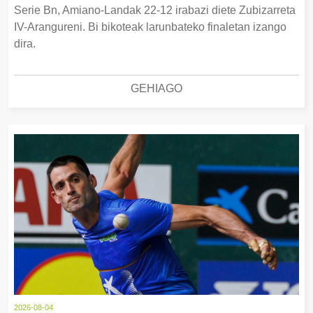
Serie Bn, Amiano-Landak 22-12 irabazi diete Zubizarreta
IV-Arangureni. Bi bikoteak larunbateko finaletan izango
dira.
GEHIAGO
2026-08-04