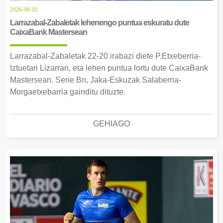
2026-08-02
Larrazabal-Zabaletak lehenengo puntua eskuratu dute
CaixaBank Mastersean
Larrazabal-Zabaletak 22-20 irabazi diete P.Etxeberria-
Iztuetari Lizarran, eta lehen puntua lortu dute CaixaBank
Mastersean. Serie Bn, Jaka-Eskuzak Salaberria-
Morgaetxebarria gainditu dituzte.
GEHIAGO