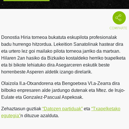
Donostia Hiria torneoa bukatuta eskupilota profesionalak
badu hurrengo hitzordua. Lekeition Sanatolinak hastear dira
eta urtero lez goi mailako pilota torneoa jarriko da martxan.
Hilaren 2an hasiko da Bizkaiko kostaldeko herriko txapelketa
eta bi bikote lehiatuko dira Asegarceren eskutik beste
horrenbeste Asperen aldetik izango direlarik.
Olaizola II.a-Otxandorena eta Bengoetxea VI.a-Zearra dira
bilboko enpresaren alde jardungo dutenak eta Mtez. de Irujo-
Eulate eta Gonzalez-Pascual Aspekoak.
Zehaztasun guztiak
“Datozen partiduak”
eta
“Txapelketako
egutegia”
n dituzue azalduta.