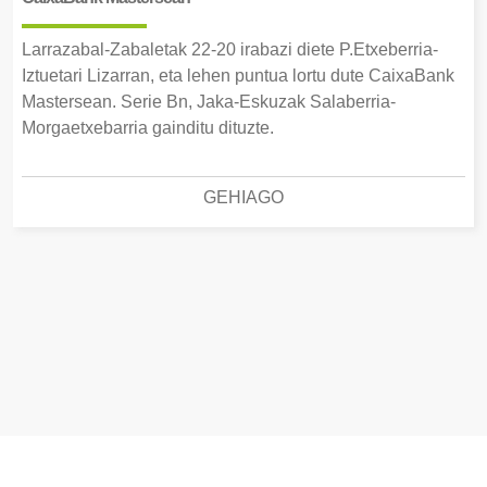
Larrazabal-Zabaletak 22-20 irabazi diete P.Etxeberria-
Iztuetari Lizarran, eta lehen puntua lortu dute CaixaBank
Mastersean. Serie Bn, Jaka-Eskuzak Salaberria-
Morgaetxebarria gainditu dituzte.
GEHIAGO