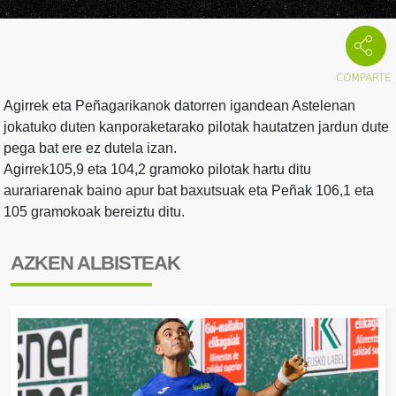
Agirrek eta Peñagarikanok datorren igandean Astelenan
jokatuko duten kanporaketarako pilotak hautatzen jardun dute
pega bat ere ez dutela izan.
Agirrek105,9 eta 104,2 gramoko pilotak hartu ditu
aurariarenak baino apur bat baxutsuak eta Peñak 106,1 eta
105 gramokoak bereiztu ditu.
AZKEN ALBISTEAK