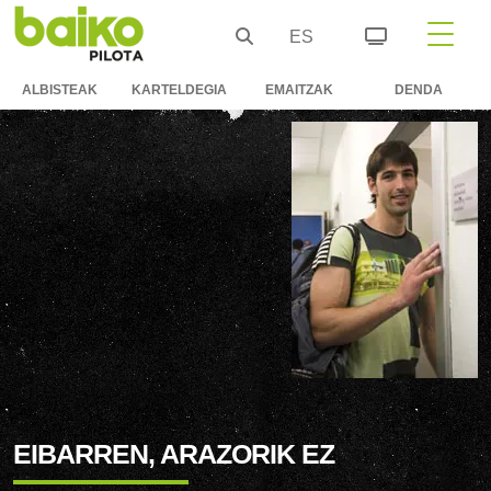
ES
ALBISTEAK
KARTELDEGIA
EMAITZAK
DENDA
EIBARREN, ARAZORIK EZ