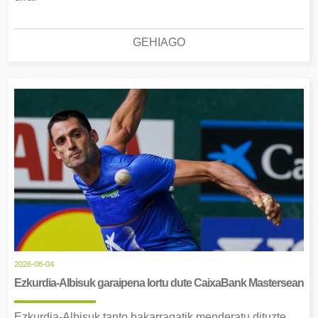
GEHIAGO
2026-08-04
Ezkurdia-Albisuk garaipena lortu dute CaixaBank Mastersean
Ezkurdia-Albisuk tanto bakarragatik menderatu dituzte