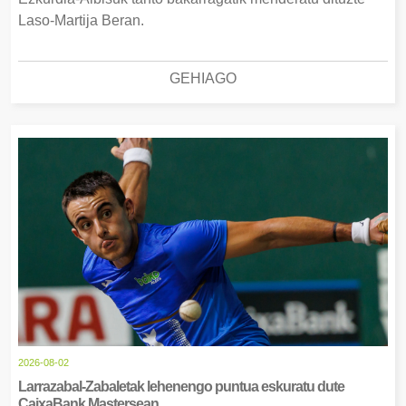
Laso-Martija Beran.
GEHIAGO
2026-08-02
Larrazabal-Zabaletak lehenengo puntua eskuratu dute
CaixaBank Mastersean