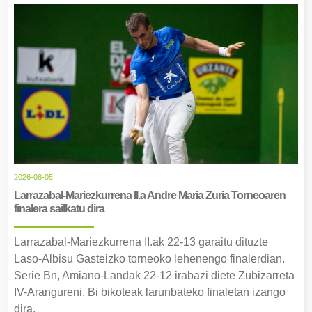
2026-08-05
Larrazabal-Mariezkurrena II.a Andre Maria Zuria Torneoaren
finalera sailkatu dira
Larrazabal-Mariezkurrena II.ak 22-13 garaitu dituzte
Laso-Albisu Gasteizko torneoko lehenengo finalerdian.
Serie Bn, Amiano-Landak 22-12 irabazi diete Zubizarreta
IV-Arangureni. Bi bikoteak larunbateko finaletan izango
dira.