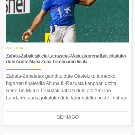
2026-08-06
Zabala-Zabaletak eta Larrazabal-Mariezkurrena II.ak jokatuko
dute Andre Maria Zuria Torneoaren finala
Zabala-Zabaletak gainditu dute Gasteizko torneoko
bigarren finalerdia Altuna III-Rezusta kanpoan utzita.
Serie Bn Murua-Eskuzak irabazi dute eta Amiano-
Landaren aurka jokatuko dute larunbateko beste finalean.
GEHIAGO