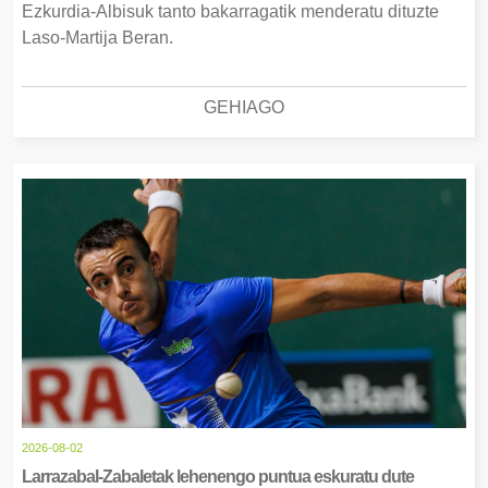
Ezkurdia-Albisuk tanto bakarragatik menderatu dituzte
Laso-Martija Beran.
GEHIAGO
2026-08-02
Larrazabal-Zabaletak lehenengo puntua eskuratu dute