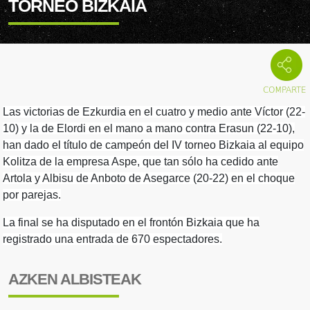
TORNEO BIZKAIA
Las victorias de Ezkurdia en el cuatro y medio ante Víctor (22-
10) y la de Elordi en el mano a mano contra Erasun (22-10),
han dado el título de campeón del IV torneo Bizkaia al equipo
Kolitza de la empresa Aspe, que tan sólo ha cedido ante
Artola y Albisu de Anboto de Asegarce (20-22) en el choque
por parejas.
La final se ha disputado en el frontón Bizkaia que ha
registrado una entrada de 670 espectadores.
AZKEN ALBISTEAK