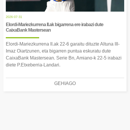
2026-07-31
Elordi-Mariezkurrena II.ak bigarrena ere irabazi dute
CaixaBank Mastersean
Elordi-Mariezkurrena II.ak 22-6 garaitu dituzte Altuna III-
Imaz Oiartzunen, eta bigarren puntua eskuratu dute
CaixaBank Mastersean. Serie Bn, Amiano-k 22-5 irabazi
diete P.Etxeberria-Landari.
GEHIAGO