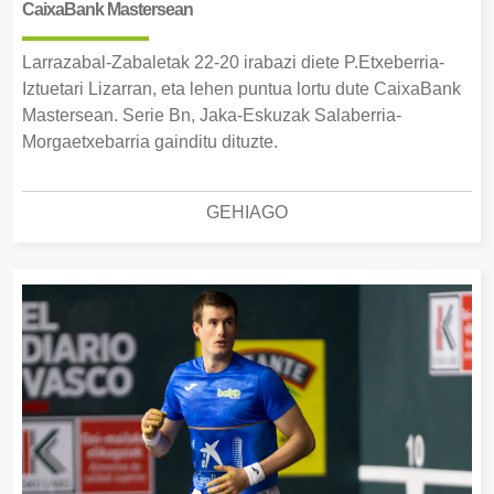
CaixaBank Mastersean
Larrazabal-Zabaletak 22-20 irabazi diete P.Etxeberria-
Iztuetari Lizarran, eta lehen puntua lortu dute CaixaBank
Mastersean. Serie Bn, Jaka-Eskuzak Salaberria-
Morgaetxebarria gainditu dituzte.
GEHIAGO