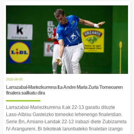
2026-08-05
Larrazabal-Mariezkurrena II.a Andre Maria Zuria Torneoaren
finalera sailkatu dira
Larrazabal-Mariezkurrena II.ak 22-13 garaitu dituzte
Laso-Albisu Gasteizko torneoko lehenengo finalerdian.
Serie Bn, Amiano-Landak 22-12 irabazi diete Zubizarreta
IV-Arangureni. Bi bikoteak larunbateko finaletan izango