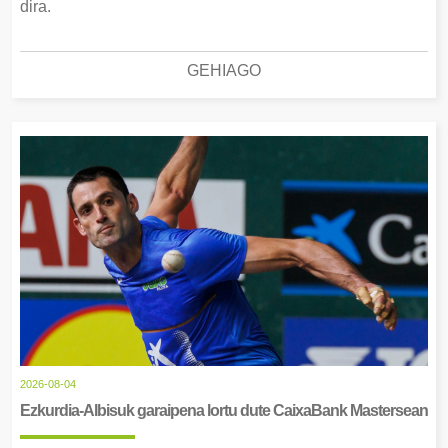
dira.
GEHIAGO
2026-08-04
Ezkurdia-Albisuk garaipena lortu dute CaixaBank Mastersean