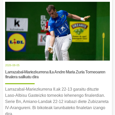
2026-08-05
Larrazabal-Mariezkurrena II.a Andre Maria Zuria Torneoaren
finalera sailkatu dira
Larrazabal-Mariezkurrena II.ak 22-13 garaitu dituzte
Laso-Albisu Gasteizko torneoko lehenengo finalerdian.
Serie Bn, Amiano-Landak 22-12 irabazi diete Zubizarreta
IV-Arangureni. Bi bikoteak larunbateko finaletan izango
dira.