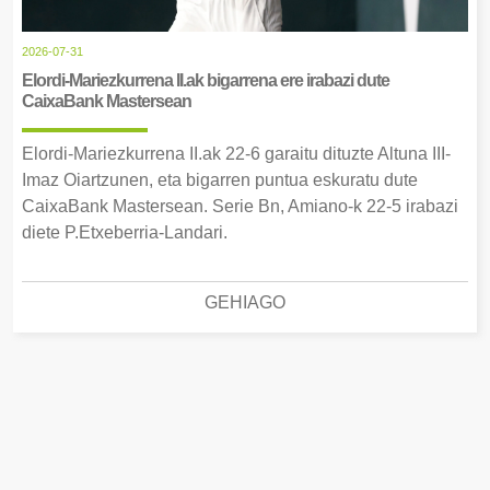
2026-07-31
Elordi-Mariezkurrena II.ak bigarrena ere irabazi dute
CaixaBank Mastersean
Elordi-Mariezkurrena II.ak 22-6 garaitu dituzte Altuna III-
Imaz Oiartzunen, eta bigarren puntua eskuratu dute
CaixaBank Mastersean. Serie Bn, Amiano-k 22-5 irabazi
diete P.Etxeberria-Landari.
GEHIAGO