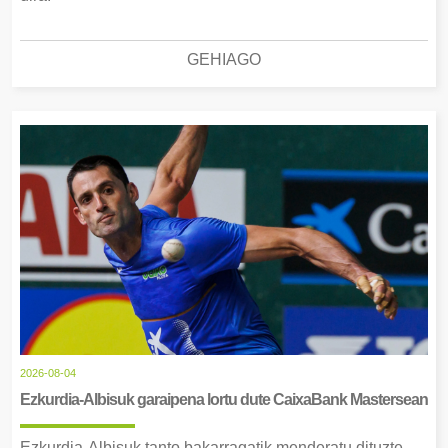
GEHIAGO
2026-08-04
Ezkurdia-Albisuk garaipena lortu dute CaixaBank Mastersean
Ezkurdia-Albisuk tanto bakarragatik menderatu dituzte