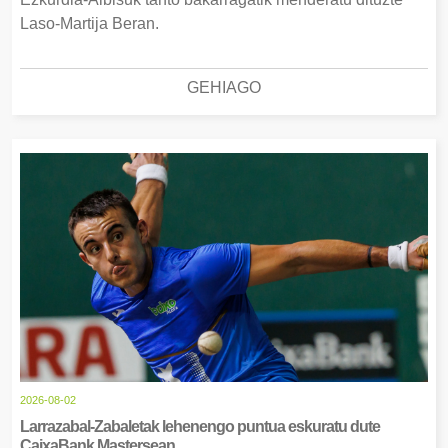
Laso-Martija Beran.
GEHIAGO
2026-08-02
Larrazabal-Zabaletak lehenengo puntua eskuratu dute
CaixaBank Mastersean