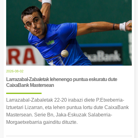
2026-08-02
Larrazabal-Zabaletak lehenengo puntua eskuratu dute
CaixaBank Mastersean
Larrazabal-Zabaletak 22-20 irabazi diete P.Etxeberria-
Iztuetari Lizarran, eta lehen puntua lortu dute CaixaBank
Mastersean. Serie Bn, Jaka-Eskuzak Salaberria-
Morgaetxebarria gainditu dituzte.