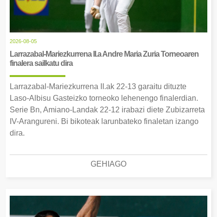
2026-08-05
Larrazabal-Mariezkurrena II.a Andre Maria Zuria Torneoaren
finalera sailkatu dira
Larrazabal-Mariezkurrena II.ak 22-13 garaitu dituzte
Laso-Albisu Gasteizko torneoko lehenengo finalerdian.
Serie Bn, Amiano-Landak 22-12 irabazi diete Zubizarreta
IV-Arangureni. Bi bikoteak larunbateko finaletan izango
dira.
GEHIAGO