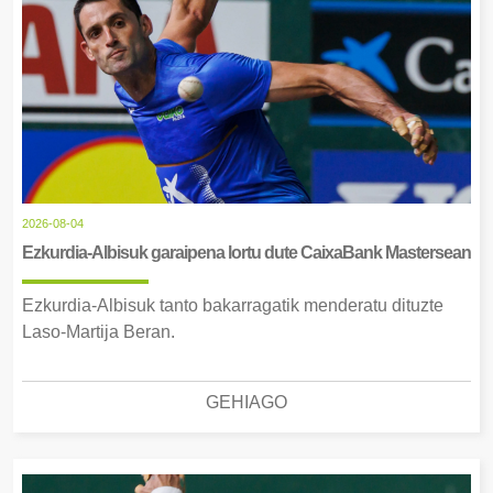
2026-08-04
Ezkurdia-Albisuk garaipena lortu dute CaixaBank Mastersean
Ezkurdia-Albisuk tanto bakarragatik menderatu dituzte
Laso-Martija Beran.
GEHIAGO