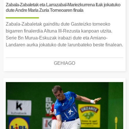
Zabala-Zabaletak eta Larrazabal-Mariezkurrena II.ak jokatuko
dute Andre Maria Zuria Torneoaren finala
Zabala-Zabaletak gainditu dute Gasteizko torneoko
bigarren finalerdia Altuna III-Rezusta kanpoan utzita.
Serie Bn Murua-Eskuzak irabazi dute eta Amiano-
Landaren aurka jokatuko dute larunbateko beste finalean.
GEHIAGO