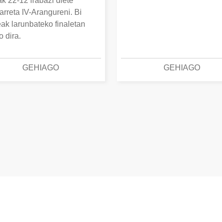
k 22-12 irabazi diete
arreta IV-Arangureni. Bi
eak larunbateko finaletan
o dira.
GEHIAGO
GEHIAGO