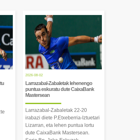
2026-08-02
tu
Larrazabal-Zabaletak lehenengo
puntua eskuratu dute CaixaBank
Mastersean
Larrazabal-Zabaletak 22-20
zte
irabazi diete P.Etxeberria-Iztuetari
Lizarran, eta lehen puntua lortu
dute CaixaBank Mastersean.