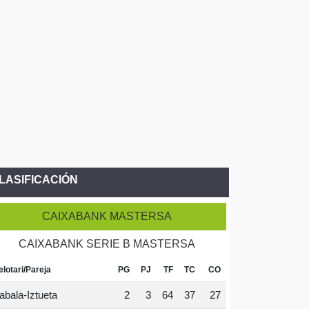
LASIFICACIÓN
CAIXABANK MASTERSA
CAIXABANK SERIE B MASTERSA
elotari/Pareja
PG
PJ
TF
TC
CO
abala-Iztueta
2
3
64
37
27