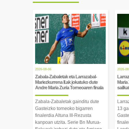
2026-08-06
2026-08
Zabala-Zabaletak eta Larrazabal-
Larraz
Mariezkurrena II.ak jokatuko dute
Maria 
Andre Maria Zuria Torneoaren finala
sailka
Zabala-Zabaletak gainditu dute
Larra
Gasteizko torneoko bigarren
13 ga
finalerdia Altuna III-Rezusta
Gaste
kanpoan utzita. Serie Bn Murua-
final