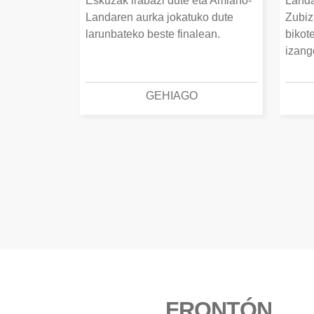
Eskuzak irabazi dute eta Amiano-
Landa
Landaren aurka jokatuko dute
Zubiz
larunbateko beste finalean.
bikot
izang
GEHIAGO
FRONTÓN