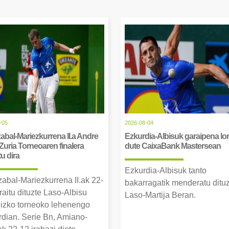
-05
2026-08-04
abal-Mariezkurrena II.a Andre
Ezkurdia-Albisuk garaipena lor
Zuria Torneoaren finalera
dute CaixaBank Mastersean
tu dira
Ezkurdia-Albisuk tanto
zabal-Mariezkurrena II.ak 22-
bakarragatik menderatu ditu
raitu dituzte Laso-Albisu
Laso-Martija Beran.
izko torneoko lehenengo
erdian. Serie Bn, Amiano-