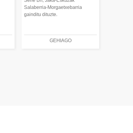
Serie Bn, Jaka-Eskuzak
Salaberria-Morgaetxebarria
gainditu dituzte.
GEHIAGO