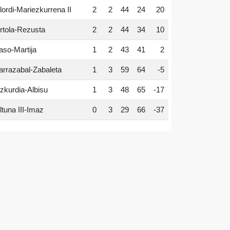
lordi-Mariezkurrena II
2
2
44
24
20
rtola-Rezusta
2
2
44
34
10
aso-Martija
1
2
43
41
2
arrazabal-Zabaleta
1
3
59
64
-5
zkurdia-Albisu
1
3
48
65
-17
ltuna III-Imaz
0
3
29
66
-37