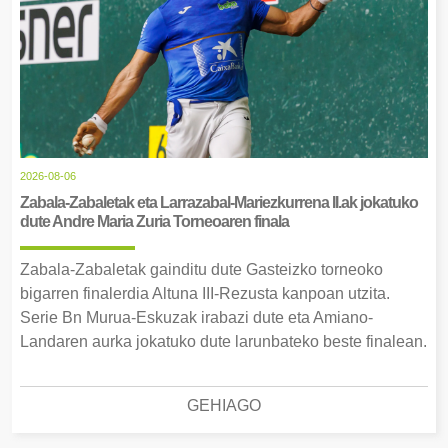
2026-08-06
Zabala-Zabaletak eta Larrazabal-Mariezkurrena II.ak jokatuko
dute Andre Maria Zuria Torneoaren finala
Zabala-Zabaletak gainditu dute Gasteizko torneoko
bigarren finalerdia Altuna III-Rezusta kanpoan utzita.
Serie Bn Murua-Eskuzak irabazi dute eta Amiano-
Landaren aurka jokatuko dute larunbateko beste finalean.
GEHIAGO