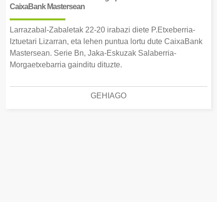
CaixaBank Mastersean
Larrazabal-Zabaletak 22-20 irabazi diete P.Etxeberria-
Iztuetari Lizarran, eta lehen puntua lortu dute CaixaBank
Mastersean. Serie Bn, Jaka-Eskuzak Salaberria-
Morgaetxebarria gainditu dituzte.
GEHIAGO