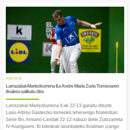
2026-08-05
Larrazabal-Mariezkurrena II.a Andre Maria Zuria Torneoaren
finalera sailkatu dira
Larrazabal-Mariezkurrena II.ak 22-13 garaitu dituzte
Laso-Albisu Gasteizko torneoko lehenengo finalerdian.
Serie Bn, Amiano-Landak 22-12 irabazi diete Zubizarreta
IV-Arangureni. Bi bikoteak larunbateko finaletan izango