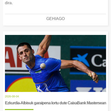
dira.
GEHIAGO
2026-08-04
Ezkurdia-Albisuk garaipena lortu dute CaixaBank Mastersean