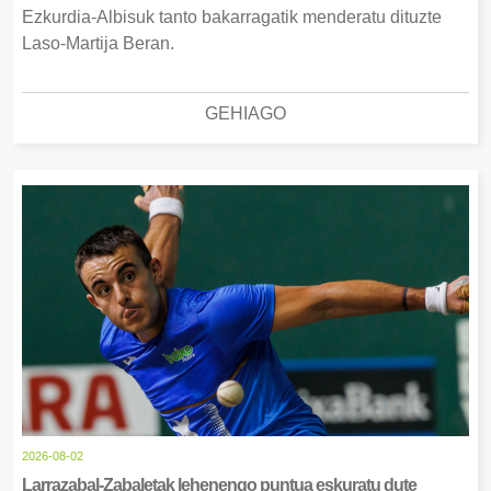
Ezkurdia-Albisuk tanto bakarragatik menderatu dituzte
Laso-Martija Beran.
GEHIAGO
2026-08-02
Larrazabal-Zabaletak lehenengo puntua eskuratu dute