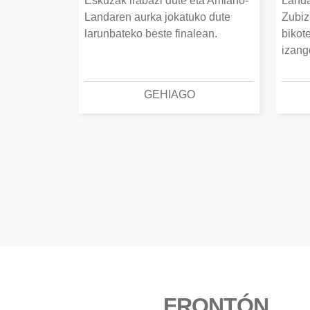
Eskuzak irabazi dute eta Amiano-
Landa
Landaren aurka jokatuko dute
Zubiz
larunbateko beste finalean.
bikot
izang
GEHIAGO
FRONTÓN