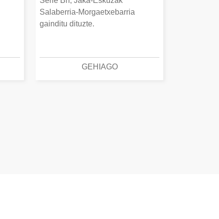
Serie Bn, Jaka-Eskuzak
Salaberria-Morgaetxebarria
gainditu dituzte.
GEHIAGO