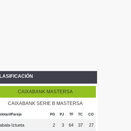
LASIFICACIÓN
CAIXABANK MASTERSA
CAIXABANK SERIE B MASTERSA
elotari/Pareja
PG
PJ
TF
TC
CO
abala-Iztueta
2
3
64
37
27