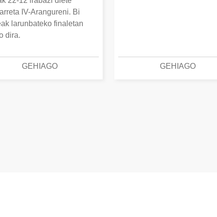
k 22-12 irabazi diete
arreta IV-Arangureni. Bi
eak larunbateko finaletan
o dira.
GEHIAGO
GEHIAGO