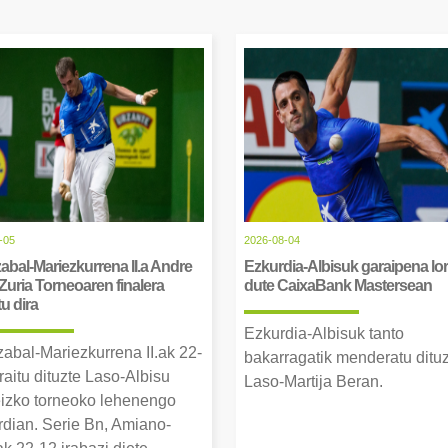
-05
2026-08-04
abal-Mariezkurrena II.a Andre
Ezkurdia-Albisuk garaipena lor
Zuria Torneoaren finalera
dute CaixaBank Mastersean
tu dira
Ezkurdia-Albisuk tanto
zabal-Mariezkurrena II.ak 22-
bakarragatik menderatu ditu
raitu dituzte Laso-Albisu
Laso-Martija Beran.
izko torneoko lehenengo
erdian. Serie Bn, Amiano-