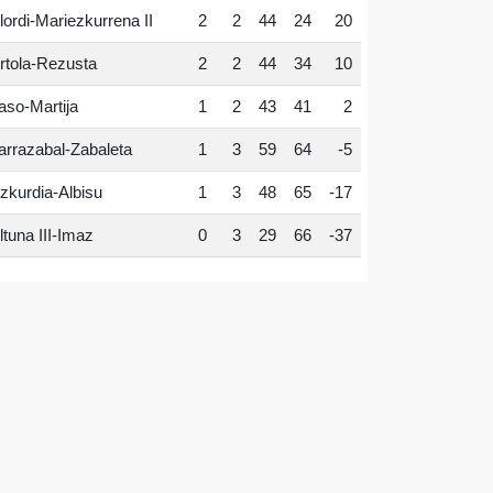
lordi-Mariezkurrena II
2
2
44
24
20
rtola-Rezusta
2
2
44
34
10
aso-Martija
1
2
43
41
2
arrazabal-Zabaleta
1
3
59
64
-5
zkurdia-Albisu
1
3
48
65
-17
ltuna III-Imaz
0
3
29
66
-37