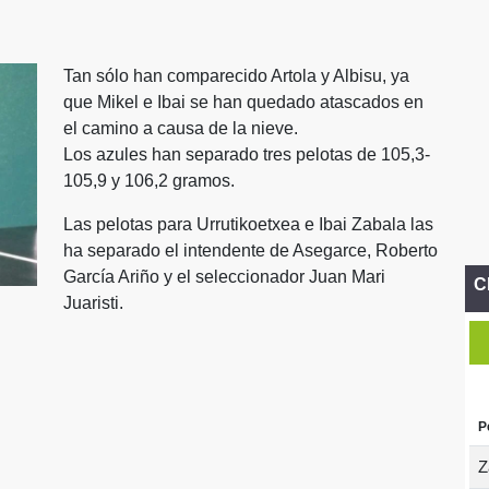
Tan sólo han comparecido Artola y Albisu, ya
que Mikel e Ibai se han quedado atascados en
el camino a causa de la nieve.
Los azules han separado tres pelotas de 105,3-
105,9 y 106,2 gramos.
Las pelotas para Urrutikoetxea e Ibai Zabala las
ha separado el intendente de Asegarce, Roberto
García Ariño y el seleccionador Juan Mari
C
Juaristi.
P
Z