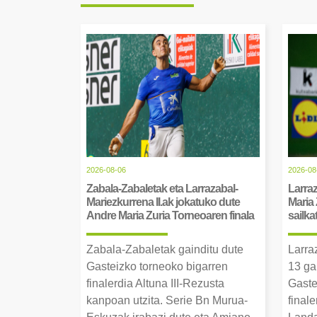
2026-08-06
2026-08
Zabala-Zabaletak eta Larrazabal-
Larraz
Mariezkurrena II.ak jokatuko dute
Maria 
Andre Maria Zuria Torneoaren finala
sailka
Zabala-Zabaletak gainditu dute
Larra
Gasteizko torneoko bigarren
13 ga
finalerdia Altuna III-Rezusta
Gaste
kanpoan utzita. Serie Bn Murua-
final