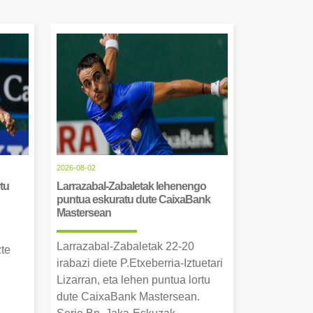
2026-08-02
tu
Larrazabal-Zabaletak lehenengo
puntua eskuratu dute CaixaBank
Mastersean
Larrazabal-Zabaletak 22-20
zte
irabazi diete P.Etxeberria-Iztuetari
Lizarran, eta lehen puntua lortu
dute CaixaBank Mastersean.