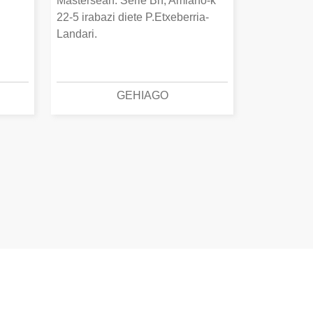
Mastersean. Serie Bn, Amiano-k
22-5 irabazi diete P.Etxeberria-
Landari.
GEHIAGO