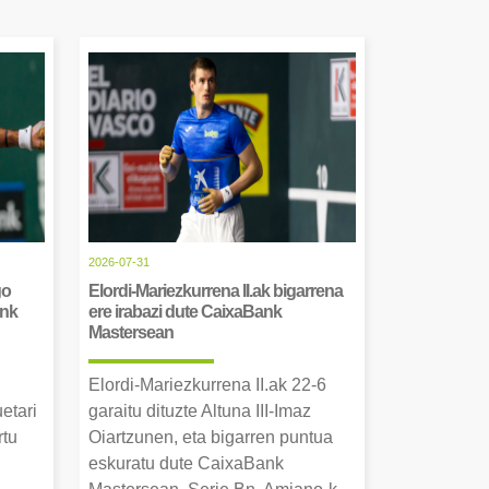
2026-07-31
go
Elordi-Mariezkurrena II.ak bigarrena
ank
ere irabazi dute CaixaBank
Mastersean
Elordi-Mariezkurrena II.ak 22-6
uetari
garaitu dituzte Altuna III-Imaz
rtu
Oiartzunen, eta bigarren puntua
.
eskuratu dute CaixaBank