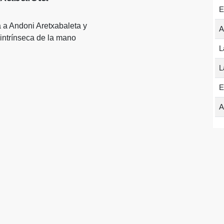
E
 a Andoni Aretxabaleta y
A
intrínseca de la mano
L
L
E
A