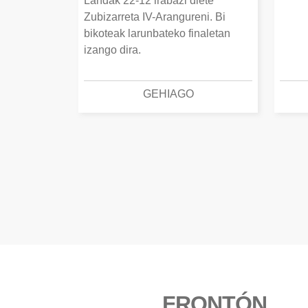
Landak 22-12 irabazi diete
Zubizarreta IV-Arangureni. Bi
bikoteak larunbateko finaletan
izango dira.
GEHIAGO
FRONTÓN