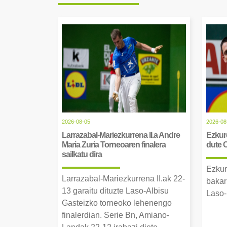
2026-08-05
2026-08
Larrazabal-Mariezkurrena II.a Andre
Ezkurd
Maria Zuria Torneoaren finalera
dute 
sailkatu dira
Ezkur
Larrazabal-Mariezkurrena II.ak 22-
bakar
13 garaitu dituzte Laso-Albisu
Laso-
Gasteizko torneoko lehenengo
finalerdian. Serie Bn, Amiano-