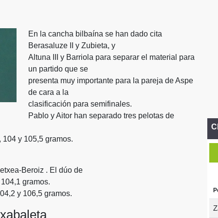
En la cancha bilbaína se han dado cita
Berasaluze II y Zubieta, y
Altuna III y Barriola para separar el material para
un partido que se
presenta muy importante para la pareja de Aspe
de cara a la
clasificación para semifinales.
Pablo y Aitor han separado tres pelotas de
C
2, 104 y 105,5 gramos.
etxea-Beroiz . El dúo de
 104,1 gramos.
P
104,2 y 106,5 gramos.
Z
xabaleta