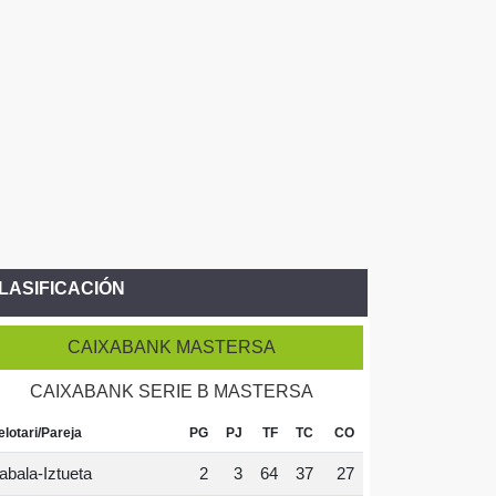
LASIFICACIÓN
CAIXABANK MASTERSA
CAIXABANK SERIE B MASTERSA
elotari/Pareja
PG
PJ
TF
TC
CO
abala-Iztueta
2
3
64
37
27