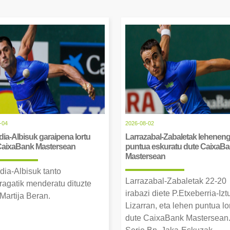
-04
2026-08-02
ia-Albisuk garaipena lortu
Larrazabal-Zabaletak lehenen
CaixaBank Mastersean
puntua eskuratu dute CaixaB
Mastersean
dia-Albisuk tanto
Larrazabal-Zabaletak 22-20
ragatik menderatu dituzte
irabazi diete P.Etxeberria-Izt
Martija Beran.
Lizarran, eta lehen puntua lo
dute CaixaBank Mastersean