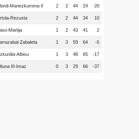
lordi-Mariezkurrena II
2
2
44
24
20
rtola-Rezusta
2
2
44
34
10
aso-Martija
1
2
43
41
2
arrazabal-Zabaleta
1
3
59
64
-5
zkurdia-Albisu
1
3
48
65
-17
ltuna III-Imaz
0
3
29
66
-37