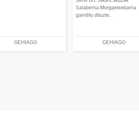
Serie Bn, Jaka-Eskuzak
Salaberria-Morgaetxebarria
gainditu dituzte.
GEHIAGO
GEHIAGO