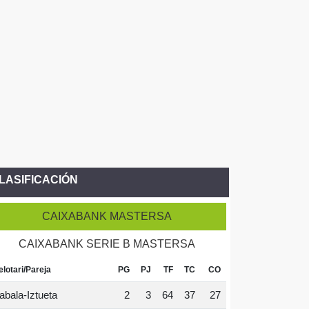
LASIFICACIÓN
CAIXABANK MASTERSA
CAIXABANK SERIE B MASTERSA
elotari/Pareja
PG
PJ
TF
TC
CO
abala-Iztueta
2
3
64
37
27