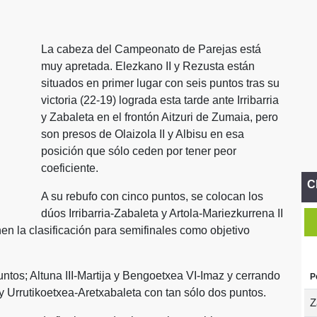
La cabeza del Campeonato de Parejas está
muy apretada. Elezkano II y Rezusta están
situados en primer lugar con seis puntos tras su
victoria (22-19) lograda esta tarde ante Irribarria
y Zabaleta en el frontón Aitzuri de Zumaia, pero
son presos de Olaizola II y Albisu en esa
posición que sólo ceden por tener peor
coeficiente.
C
A su rebufo con cinco puntos, se colocan los
dúos Irribarria-Zabaleta y Artola-Mariezkurrena II
nen la clasificación para semifinales como objetivo
ntos; Altuna III-Martija y Bengoetxea VI-Imaz y cerrando
P
y Urrutikoetxea-Aretxabaleta con tan sólo dos puntos.
Z