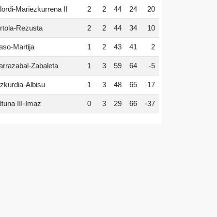
lordi-Mariezkurrena II
2
2
44
24
20
rtola-Rezusta
2
2
44
34
10
aso-Martija
1
2
43
41
2
arrazabal-Zabaleta
1
3
59
64
-5
zkurdia-Albisu
1
3
48
65
-17
ltuna III-Imaz
0
3
29
66
-37