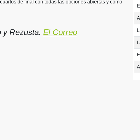
cuartos de final con todas las opciones abiertas y como
E
A
L
o y Rezusta.
El Correo
L
E
A