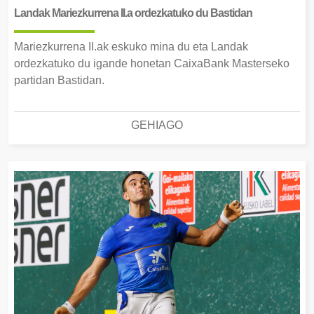
Landak Mariezkurrena II.a ordezkatuko du Bastidan
Mariezkurrena II.ak eskuko mina du eta Landak
ordezkatuko du igande honetan CaixaBank Masterseko
partidan Bastidan.
GEHIAGO