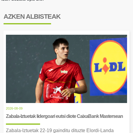
AZKEN ALBISTEAK
2026-08-09
Zabala-Iztuetak lidergoari eutsi diote CaixaBank Mastersean
Zabala-Iztuetak 22-19 gainditu dituzte Elordi-Landa