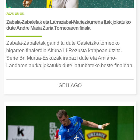
2026-08-06
Zabala-Zabaletak eta Larrazabal-Mariezkurrena II.ak jokatuko
dute Andre Maria Zuria Torneoaren finala
Zabala-Zabaletak gainditu dute Gasteizko torneoko
bigarren finalerdia Altuna III-Rezusta kanpoan utzita.
Serie Bn Murua-Eskuzak irabazi dute eta Amiano-
Landaren aurka jokatuko dute larunbateko beste finalean.
GEHIAGO