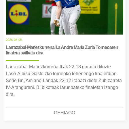
2026-08-05
Larrazabal-Mariezkurrena II.a Andre Maria Zuria Torneoaren
finalera sailkatu dira
Larrazabal-Mariezkurrena II.ak 22-13 garaitu dituzte
Laso-Albisu Gasteizko torneoko lehenengo finalerdian.
Serie Bn, Amiano-Landak 22-12 irabazi diete Zubizarreta
IV-Arangureni. Bi bikoteak larunbateko finaletan izango
dira.
GEHIAGO