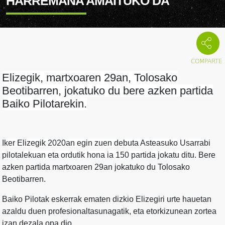
HARREMANA AMAITUKO DA
Elizegik, martxoaren 29an, Tolosako
Beotibarren, jokatuko du bere azken partida
Baiko Pilotarekin.
Iker Elizegik 2020an egin zuen debuta Asteasuko Usarrabi
pilotalekuan eta ordutik hona ia 150 partida jokatu ditu.
Bere
azken partida martxoaren 29an jokatuko du Tolosako
Beotibarren.
Baiko Pilotak eskerrak ematen dizkio Elizegiri urte hauetan
azaldu duen profesionaltasunagatik, eta etorkizunean zortea
izan dezala opa dio.