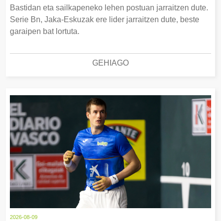
Bastidan eta sailkapeneko lehen postuan jarraitzen dute.
Serie Bn, Jaka-Eskuzak ere lider jarraitzen dute, beste
garaipen bat lortuta.
GEHIAGO
2026-08-09