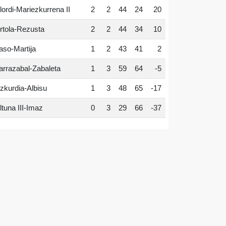
lordi-Mariezkurrena II
2
2
44
24
20
rtola-Rezusta
2
2
44
34
10
aso-Martija
1
2
43
41
2
arrazabal-Zabaleta
1
3
59
64
-5
zkurdia-Albisu
1
3
48
65
-17
ltuna III-Imaz
0
3
29
66
-37