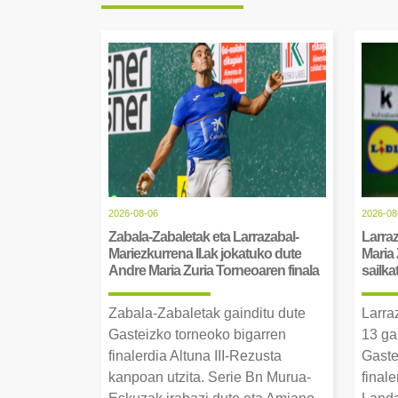
2026-08-06
2026-08
Zabala-Zabaletak eta Larrazabal-
Larraz
Mariezkurrena II.ak jokatuko dute
Maria 
Andre Maria Zuria Torneoaren finala
sailka
Zabala-Zabaletak gainditu dute
Larra
Gasteizko torneoko bigarren
13 ga
finalerdia Altuna III-Rezusta
Gaste
kanpoan utzita. Serie Bn Murua-
final