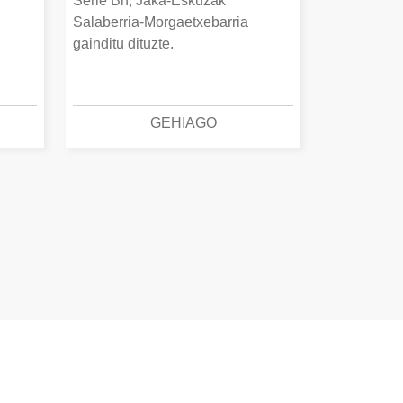
Serie Bn, Jaka-Eskuzak
Salaberria-Morgaetxebarria
gainditu dituzte.
GEHIAGO