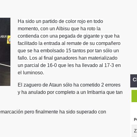
Ha sido un partido de color rojo en todo
momento, con un Albisu que ha roto la
contienda con una pegada de gigante y que ha
facilitado la entrada al remate de su compañero
que se ha embolsado 15 tantos por tan sólo un
fallo. Los al final ganadores han materializado
un parcial de 16-0 que les ha llevado al 17-3 en
el luminoso.
C
El zaguero de Ataun sólo ha cometido 2 errores
y ha anulado por completo a un Irribarria que tan
emarcación pero finalmente ha sido superado con
P
Z