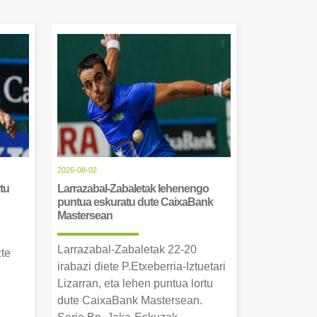
2026-08-02
tu
Larrazabal-Zabaletak lehenengo
puntua eskuratu dute CaixaBank
Mastersean
Larrazabal-Zabaletak 22-20
zte
irabazi diete P.Etxeberria-Iztuetari
Lizarran, eta lehen puntua lortu
dute CaixaBank Mastersean.