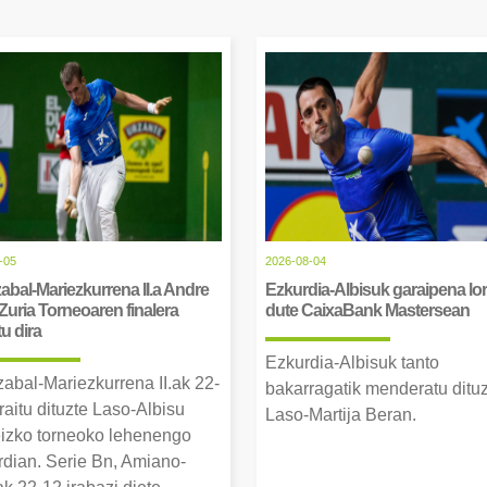
-05
2026-08-04
abal-Mariezkurrena II.a Andre
Ezkurdia-Albisuk garaipena lor
Zuria Torneoaren finalera
dute CaixaBank Mastersean
tu dira
Ezkurdia-Albisuk tanto
zabal-Mariezkurrena II.ak 22-
bakarragatik menderatu ditu
raitu dituzte Laso-Albisu
Laso-Martija Beran.
izko torneoko lehenengo
erdian. Serie Bn, Amiano-