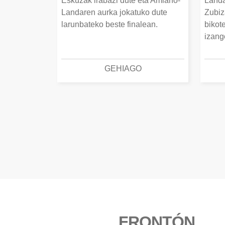
Eskuzak irabazi dute eta Amiano-
Landa
Landaren aurka jokatuko dute
Zubiz
larunbateko beste finalean.
bikot
izang
GEHIAGO
FRONTÓN