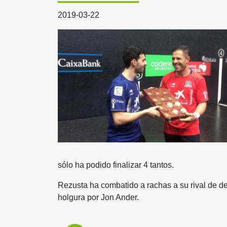
2019-03-22
sólo ha podido finalizar 4 tantos.
Rezusta ha combatido a rachas a su rival de d
holgura por Jon Ander.