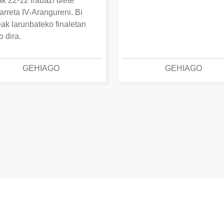
k 22-12 irabazi diete
arreta IV-Arangureni. Bi
eak larunbateko finaletan
o dira.
GEHIAGO
GEHIAGO