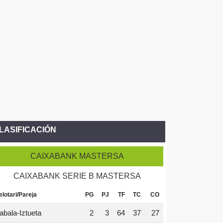
LASIFICACIÓN
CAIXABANK MASTERSA
CAIXABANK SERIE B MASTERSA
elotari/Pareja
PG
PJ
TF
TC
CO
abala-Iztueta
2
3
64
37
27