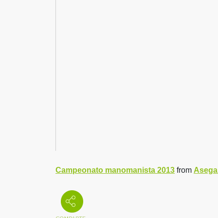
Campeonato manomanista 2013
from
Asegar