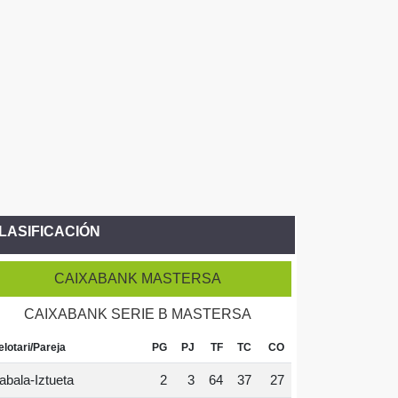
LASIFICACIÓN
CAIXABANK MASTERSA
CAIXABANK SERIE B MASTERSA
elotari/Pareja
PG
PJ
TF
TC
CO
abala-Iztueta
2
3
64
37
27