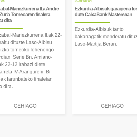
-05
2026-08-04
abal-Mariezkurrena II.a Andre
Ezkurdia-Albisuk garaipena lor
Zuria Torneoaren finalera
dute CaixaBank Mastersean
tu dira
Ezkurdia-Albisuk tanto
zabal-Mariezkurrena II.ak 22-
bakarragatik menderatu ditu
raitu dituzte Laso-Albisu
Laso-Martija Beran.
izko torneoko lehenengo
erdian. Serie Bn, Amiano-
k 22-12 irabazi diete
arreta IV-Arangureni. Bi
eak larunbateko finaletan
o dira.
GEHIAGO
GEHIAGO