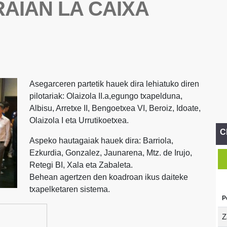
RAIAN LA CAIXA
Asegarceren partetik hauek dira lehiatuko diren
pilotariak: Olaizola II.a,egungo txapelduna,
Albisu, Arretxe II, Bengoetxea VI, Beroiz, Idoate,
Olaizola I eta Urrutikoetxea.
C
Aspeko hautagaiak hauek dira: Barriola,
Ezkurdia, Gonzalez, Jaunarena, Mtz. de Irujo,
Retegi BI, Xala eta Zabaleta.
Behean agertzen den koadroan ikus daiteke
txapelketaren sistema.
P
Z