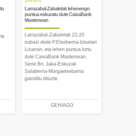
2026-08-02
tu
Larrazabal-Zabaletak lehenengo
puntua eskuratu dute CaixaBank
Mastersean
Larrazabal-Zabaletak 22-20
zte
irabazi diete P.Etxeberria-Iztuetari
Lizarran, eta lehen puntua lortu
dute CaixaBank Mastersean.
Serie Bn, Jaka-Eskuzak
Salaberria-Morgaetxebarria
gainditu dituzte.
GEHIAGO