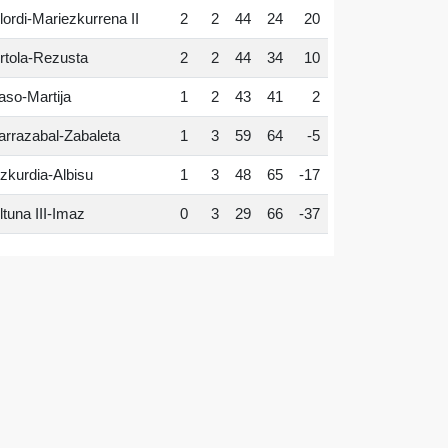
lordi-Mariezkurrena II
2
2
44
24
20
rtola-Rezusta
2
2
44
34
10
aso-Martija
1
2
43
41
2
arrazabal-Zabaleta
1
3
59
64
-5
zkurdia-Albisu
1
3
48
65
-17
ltuna III-Imaz
0
3
29
66
-37