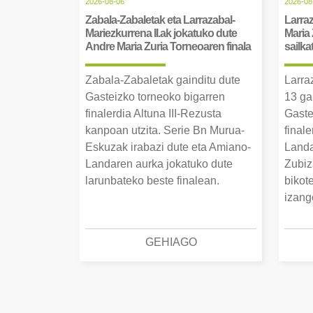
2026-08-06
2026-08
Zabala-Zabaletak eta Larrazabal-
Larraz
Mariezkurrena II.ak jokatuko dute
Maria 
Andre Maria Zuria Torneoaren finala
sailka
Zabala-Zabaletak gainditu dute
Larra
Gasteizko torneoko bigarren
13 ga
finalerdia Altuna III-Rezusta
Gaste
kanpoan utzita. Serie Bn Murua-
final
Eskuzak irabazi dute eta Amiano-
Landa
Landaren aurka jokatuko dute
Zubiz
larunbateko beste finalean.
bikot
izang
GEHIAGO