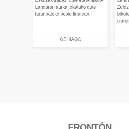
Eskuzak irabazi dute eta Amiano-
Landa
Landaren aurka jokatuko dute
Zubiz
larunbateko beste finalean.
bikot
izang
GEHIAGO
FRONTÓN