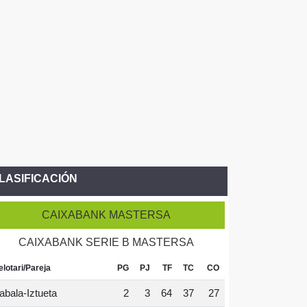
LASIFICACIÓN
CAIXABANK MASTERSA
CAIXABANK SERIE B MASTERSA
elotari/Pareja
PG
PJ
TF
TC
CO
abala-Iztueta
2
3
64
37
27