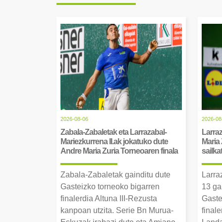
2026-08-06
2026-08
Zabala-Zabaletak eta Larrazabal-
Larraz
Mariezkurrena II.ak jokatuko dute
Maria 
Andre Maria Zuria Torneoaren finala
sailka
Zabala-Zabaletak gainditu dute
Larra
Gasteizko torneoko bigarren
13 ga
finalerdia Altuna III-Rezusta
Gaste
kanpoan utzita. Serie Bn Murua-
final