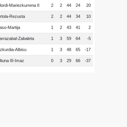
lordi-Mariezkurrena II
2
2
44
24
20
rtola-Rezusta
2
2
44
34
10
aso-Martija
1
2
43
41
2
arrazabal-Zabaleta
1
3
59
64
-5
zkurdia-Albisu
1
3
48
65
-17
ltuna III-Imaz
0
3
29
66
-37