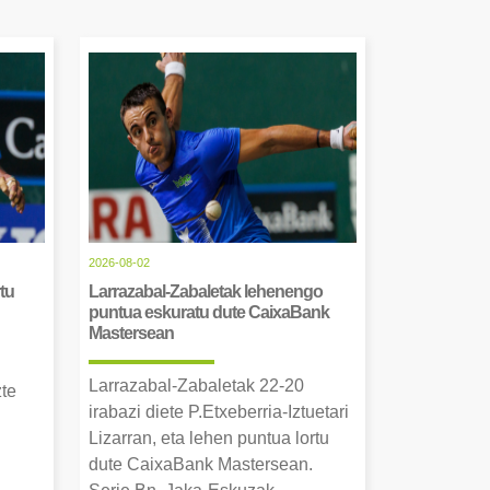
2026-08-02
tu
Larrazabal-Zabaletak lehenengo
puntua eskuratu dute CaixaBank
Mastersean
Larrazabal-Zabaletak 22-20
zte
irabazi diete P.Etxeberria-Iztuetari
Lizarran, eta lehen puntua lortu
dute CaixaBank Mastersean.