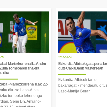
-05
2026-08-04
abal-Mariezkurrena II.a Andre
Ezkurdia-Albisuk garaipena lor
Zuria Torneoaren finalera
dute CaixaBank Mastersean
tu dira
Ezkurdia-Albisuk tanto
zabal-Mariezkurrena II.ak 22-
bakarragatik menderatu ditu
raitu dituzte Laso-Albisu
Laso-Martija Beran.
izko torneoko lehenengo
erdian. Serie Bn, Amiano-