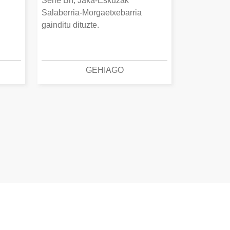
Serie Bn, Jaka-Eskuzak
Salaberria-Morgaetxebarria
gainditu dituzte.
GEHIAGO