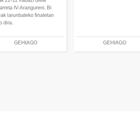
k 22-12 irabazi diete
arreta IV-Arangureni. Bi
eak larunbateko finaletan
o dira.
GEHIAGO
GEHIAGO