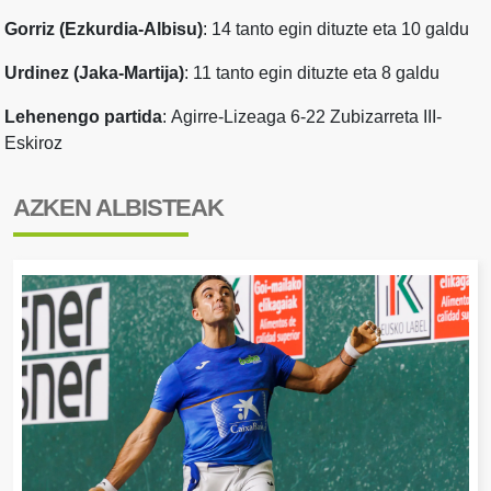
Gorriz (Ezkurdia-Albisu)
: 14 tanto egin dituzte eta 10 galdu
Urdinez (Jaka-Martija)
: 11 tanto egin dituzte eta 8 galdu
Lehenengo partida
:
Agirre-Lizeaga 6-22 Zubizarreta III-
Eskiroz
AZKEN ALBISTEAK