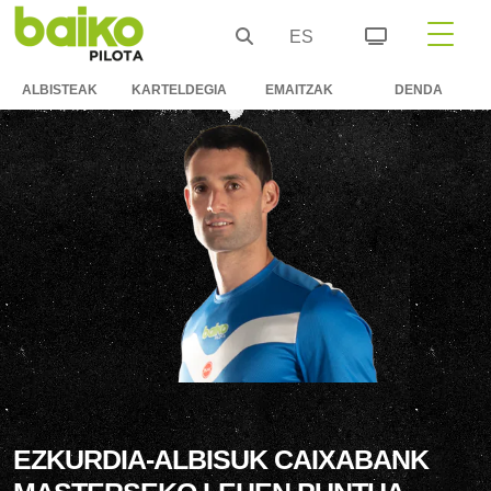
ES
ALBISTEAK
KARTELDEGIA
EMAITZAK
DENDA
EZKURDIA-ALBISUK CAIXABANK