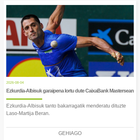
2026-08-04
Ezkurdia-Albisuk garaipena lortu dute CaixaBank Mastersean
Ezkurdia-Albisuk tanto bakarragatik menderatu dituzte
Laso-Martija Beran.
GEHIAGO