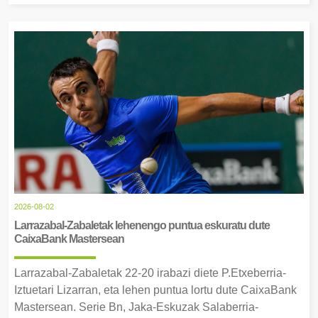
2026-08-02
Larrazabal-Zabaletak lehenengo puntua eskuratu dute
CaixaBank Mastersean
Larrazabal-Zabaletak 22-20 irabazi diete P.Etxeberria-
Iztuetari Lizarran, eta lehen puntua lortu dute CaixaBank
Mastersean. Serie Bn, Jaka-Eskuzak Salaberria-