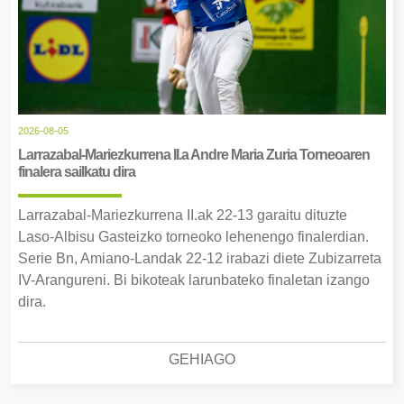
2026-08-05
Larrazabal-Mariezkurrena II.a Andre Maria Zuria Torneoaren
finalera sailkatu dira
Larrazabal-Mariezkurrena II.ak 22-13 garaitu dituzte
Laso-Albisu Gasteizko torneoko lehenengo finalerdian.
Serie Bn, Amiano-Landak 22-12 irabazi diete Zubizarreta
IV-Arangureni. Bi bikoteak larunbateko finaletan izango
dira.
GEHIAGO