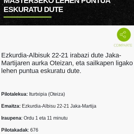
MASTERSEKO LEHEN PUNTUA
ESKURATU DUTE
Ezkurdia-Albisuk 22-21 irabazi dute Jaka-
Martijaren aurka Oteizan, eta sailkapen ligako
lehen puntua eskuratu dute.
Pilotalekua:
Iturtxipia (Oteiza)
Emaitza:
Ezkurdia-Albisu 22-21 Jaka-Martija
Iraupena
: Ordu 1 eta 11 minutu
Pilotakadak
: 676