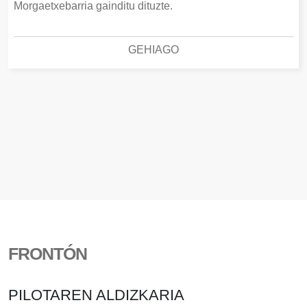
Morgaetxebarria gainditu dituzte.
GEHIAGO
FRONTÓN
PILOTAREN ALDIZKARIA