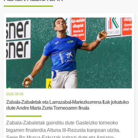
2026-08-06
Zabala-Zabaletak eta Larrazabal-Mariezkurrena II.ak jokatuko
dute Andre Maria Zuria Torneoaren finala
Zabala-Zabaletak gainditu dute Gasteizko torneoko
bigarren finalerdia Altuna III-Rezusta kanpoan utzita.
Serie Bn Murua-Eskuzak irabazi dute eta Amiano-