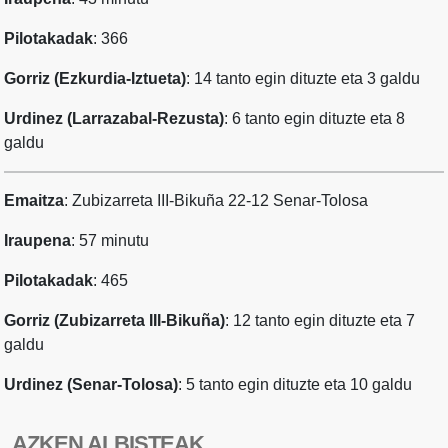
Pilotakadak
: 366
Gorriz (Ezkurdia-Iztueta)
: 14 tanto egin dituzte eta 3 galdu
Urdinez (Larrazabal-Rezusta)
: 6 tanto egin dituzte eta 8
galdu
Emaitza
:
Zubizarreta III-Bikuña 22-12 Senar-Tolosa
Iraupena
: 57 minutu
Pilotakadak
: 465
Gorriz (Zubizarreta III-Bikuña)
: 12 tanto egin dituzte eta 7
galdu
Urdinez (Senar-Tolosa)
: 5 tanto egin dituzte eta 10 galdu
AZKEN ALBISTEAK