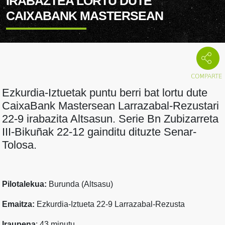
IRABAZTEA LORTU DUTE
CAIXABANK MASTERSEAN
Ezkurdia-Iztuetak puntu berri bat lortu dute
CaixaBank Mastersean Larrazabal-Rezustari
22-9 irabazita Altsasun. Serie Bn Zubizarreta
III-Bikuñak 22-12 gainditu dituzte Senar-
Tolosa.
Pilotalekua:
Burunda (Altsasu)
Emaitza:
Ezkurdia-Iztueta 22-9 Larrazabal-Rezusta
Iraupena
: 43 minutu