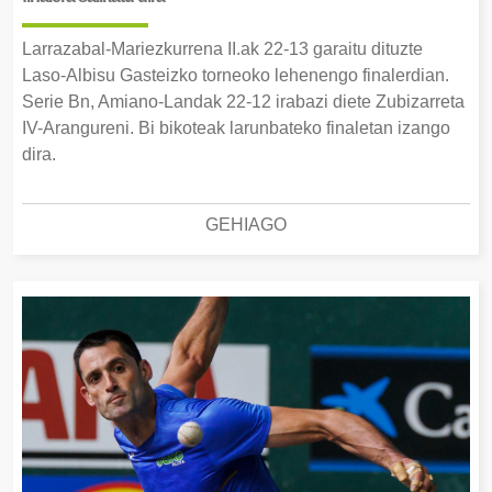
Larrazabal-Mariezkurrena II.ak 22-13 garaitu dituzte
Laso-Albisu Gasteizko torneoko lehenengo finalerdian.
Serie Bn, Amiano-Landak 22-12 irabazi diete Zubizarreta
IV-Arangureni. Bi bikoteak larunbateko finaletan izango
dira.
GEHIAGO