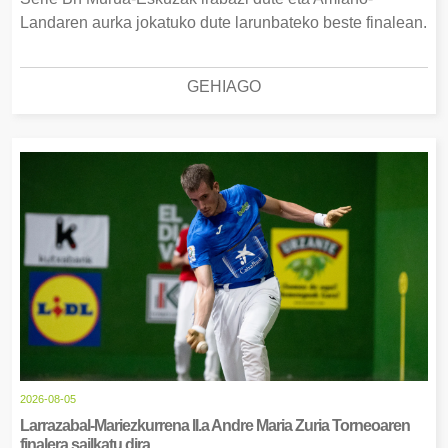
Landaren aurka jokatuko dute larunbateko beste finalean.
GEHIAGO
2026-08-05
Larrazabal-Mariezkurrena II.a Andre Maria Zuria Torneoaren
finalera sailkatu dira