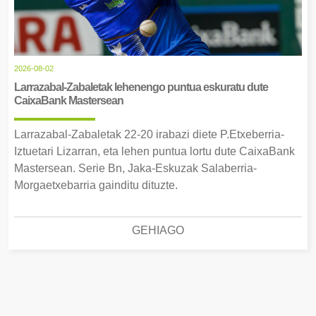
2026-08-02
Larrazabal-Zabaletak lehenengo puntua eskuratu dute
CaixaBank Mastersean
Larrazabal-Zabaletak 22-20 irabazi diete P.Etxeberria-
Iztuetari Lizarran, eta lehen puntua lortu dute CaixaBank
Mastersean. Serie Bn, Jaka-Eskuzak Salaberria-
Morgaetxebarria gainditu dituzte.
GEHIAGO