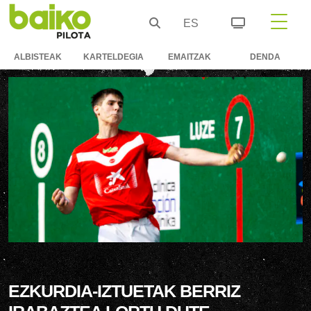
ES
ALBISTEAK
KARTELDEGIA
EMAITZAK
DENDA
EZKURDIA-IZTUETAK BERRIZ