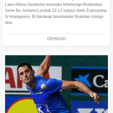
Laso-Albisu Gasteizko torneoko lehenengo finalerdian.
Serie Bn, Amiano-Landak 22-12 irabazi diete Zubizarreta
IV-Arangureni. Bi bikoteak larunbateko finaletan izango
dira.
GEHIAGO