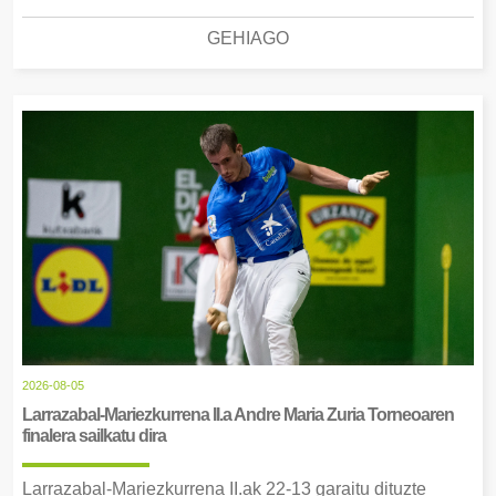
GEHIAGO
2026-08-05
Larrazabal-Mariezkurrena II.a Andre Maria Zuria Torneoaren
finalera sailkatu dira
Larrazabal-Mariezkurrena II.ak 22-13 garaitu dituzte