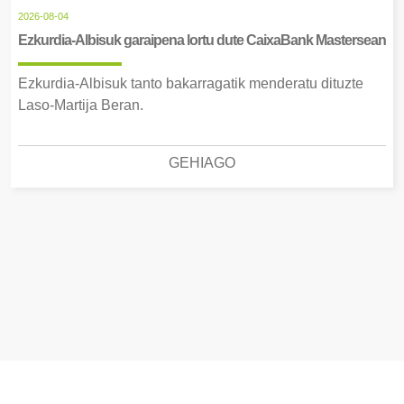
2026-08-04
Ezkurdia-Albisuk garaipena lortu dute CaixaBank Mastersean
Ezkurdia-Albisuk tanto bakarragatik menderatu dituzte
Laso-Martija Beran.
GEHIAGO