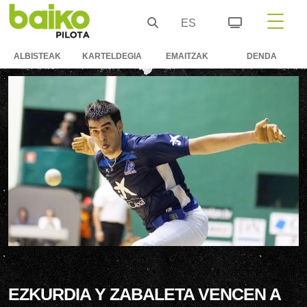
ES
ALBISTEAK
KARTELDEGIA
EMAITZAK
DENDA
EZKURDIA Y ZABALETA VENCEN A