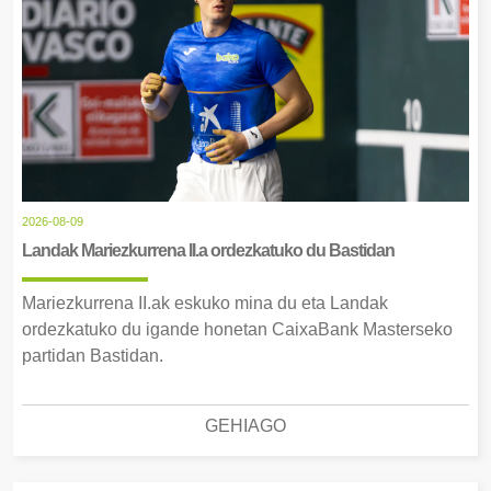
2026-08-09
Landak Mariezkurrena II.a ordezkatuko du Bastidan
Mariezkurrena II.ak eskuko mina du eta Landak
ordezkatuko du igande honetan CaixaBank Masterseko
partidan Bastidan.
GEHIAGO