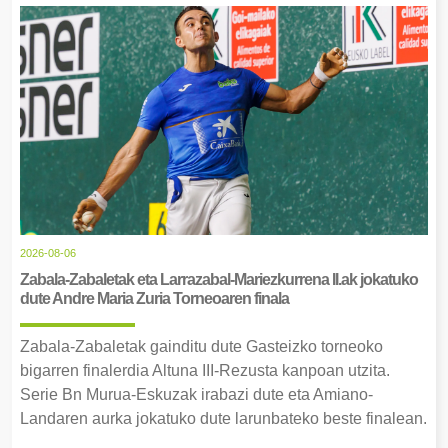
2026-08-06
Zabala-Zabaletak eta Larrazabal-Mariezkurrena II.ak jokatuko
dute Andre Maria Zuria Torneoaren finala
Zabala-Zabaletak gainditu dute Gasteizko torneoko
bigarren finalerdia Altuna III-Rezusta kanpoan utzita.
Serie Bn Murua-Eskuzak irabazi dute eta Amiano-
Landaren aurka jokatuko dute larunbateko beste finalean.