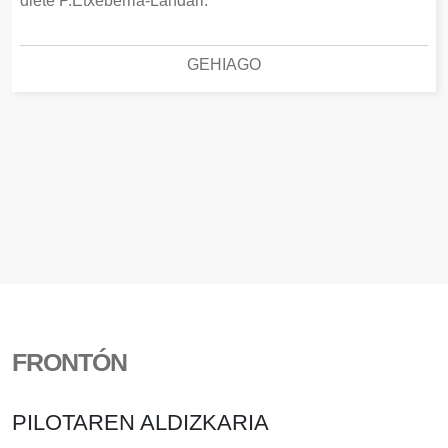
diete P.Etxeberria-Landari.
GEHIAGO
FRONTÓN
PILOTAREN ALDIZKARIA