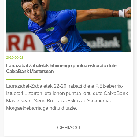
2026-08-02
Larrazabal-Zabaletak lehenengo puntua eskuratu dute
CaixaBank Mastersean
Larrazabal-Zabaletak 22-20 irabazi diete P.Etxeberria-
Iztuetari Lizarran, eta lehen puntua lortu dute CaixaBank
Mastersean. Serie Bn, Jaka-Eskuzak Salaberria-
Morgaetxebarria gainditu dituzte.
GEHIAGO