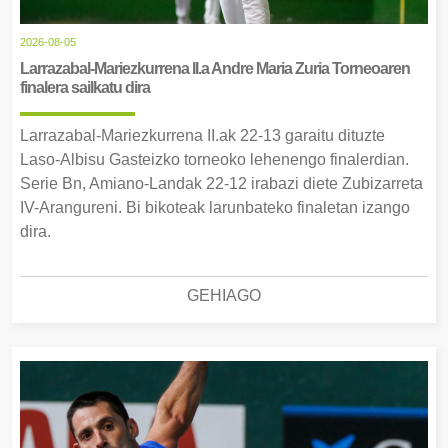
2026-08-05
Larrazabal-Mariezkurrena II.a Andre Maria Zuria Torneoaren
finalera sailkatu dira
Larrazabal-Mariezkurrena II.ak 22-13 garaitu dituzte
Laso-Albisu Gasteizko torneoko lehenengo finalerdian.
Serie Bn, Amiano-Landak 22-12 irabazi diete Zubizarreta
IV-Arangureni. Bi bikoteak larunbateko finaletan izango
dira.
GEHIAGO