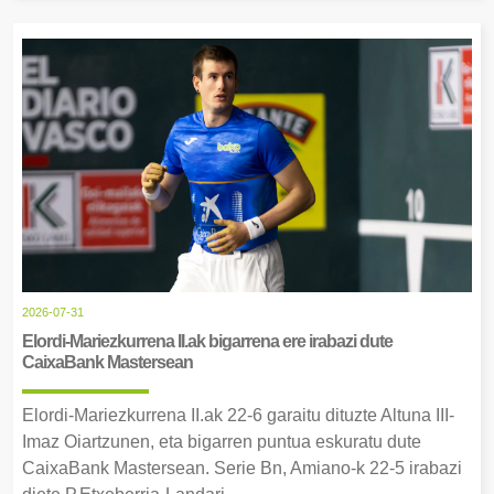
2026-07-31
Elordi-Mariezkurrena II.ak bigarrena ere irabazi dute
CaixaBank Mastersean
Elordi-Mariezkurrena II.ak 22-6 garaitu dituzte Altuna III-
Imaz Oiartzunen, eta bigarren puntua eskuratu dute
CaixaBank Mastersean. Serie Bn, Amiano-k 22-5 irabazi