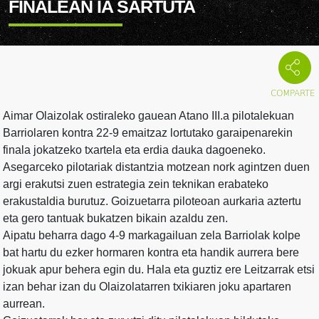
FINALEAN IA SARTUTA
Aimar Olaizolak ostiraleko gauean Atano III.a pilotalekuan
Barriolaren kontra 22-9 emaitzaz lortutako garaipenarekin
finala jokatzeko txartela eta erdia dauka dagoeneko.
Asegarceko pilotariak distantzia motzean nork agintzen duen
argi erakutsi zuen estrategia zein teknikan erabateko
erakustaldia burutuz. Goizuetarra piloteoan aurkaria aztertu
eta gero tantuak bukatzen bikain azaldu zen.
Aipatu beharra dago 4-9 markagailuan zela Barriolak kolpe
bat hartu du ezker hormaren kontra eta handik aurrera bere
jokuak apur behera egin du. Hala eta guztiz ere Leitzarrak etsi
izan behar izan du Olaizolatarren txikiaren joku apartaren
aurrean.