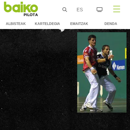
ES
ALBISTEAK
KARTELDEGIA
EMAITZAK
DENDA