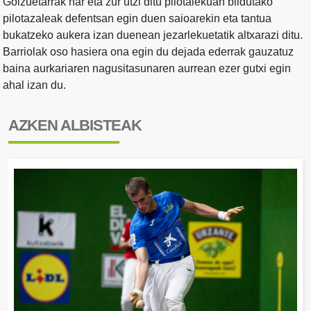
Goizuetarrak har eta zur utzi ditu pilotalekuan bildutako
pilotazaleak defentsan egin duen saioarekin eta tantua
bukatzeko aukera izan duenean jezarlekuetatik altxarazi ditu.
Barriolak oso hasiera ona egin du dejada ederrak gauzatuz
baina aurkariaren nagusitasunaren aurrean ezer gutxi egin
ahal izan du.
AZKEN ALBISTEAK