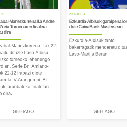
-05
2026-08-04
abal-Mariezkurrena II.a Andre
Ezkurdia-Albisuk garaipena lor
Zuria Torneoaren finalera
dute CaixaBank Mastersean
tu dira
Ezkurdia-Albisuk tanto
zabal-Mariezkurrena II.ak 22-
bakarragatik menderatu ditu
raitu dituzte Laso-Albisu
Laso-Martija Beran.
izko torneoko lehenengo
erdian. Serie Bn, Amiano-
k 22-12 irabazi diete
arreta IV-Arangureni. Bi
eak larunbateko finaletan
o dira.
GEHIAGO
GEHIAGO