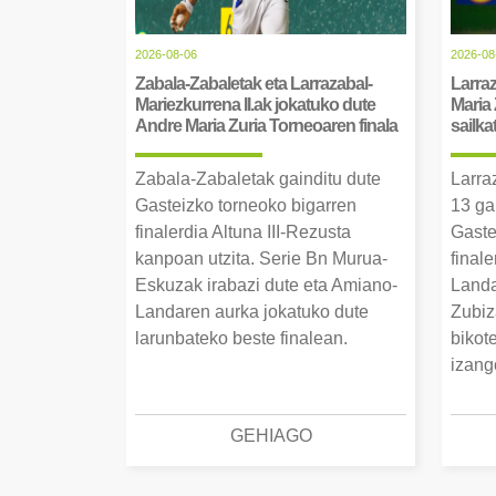
2026-08-06
2026-08
Zabala-Zabaletak eta Larrazabal-
Larraz
Mariezkurrena II.ak jokatuko dute
Maria 
Andre Maria Zuria Torneoaren finala
sailka
Zabala-Zabaletak gainditu dute
Larra
Gasteizko torneoko bigarren
13 ga
finalerdia Altuna III-Rezusta
Gaste
kanpoan utzita. Serie Bn Murua-
final
Eskuzak irabazi dute eta Amiano-
Landa
Landaren aurka jokatuko dute
Zubiz
larunbateko beste finalean.
bikot
izang
GEHIAGO