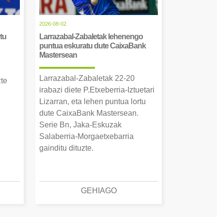
2026-08-02
tu
Larrazabal-Zabaletak lehenengo
puntua eskuratu dute CaixaBank
Mastersean
Larrazabal-Zabaletak 22-20
zte
irabazi diete P.Etxeberria-Iztuetari
Lizarran, eta lehen puntua lortu
dute CaixaBank Mastersean.
Serie Bn, Jaka-Eskuzak
Salaberria-Morgaetxebarria
gainditu dituzte.
GEHIAGO