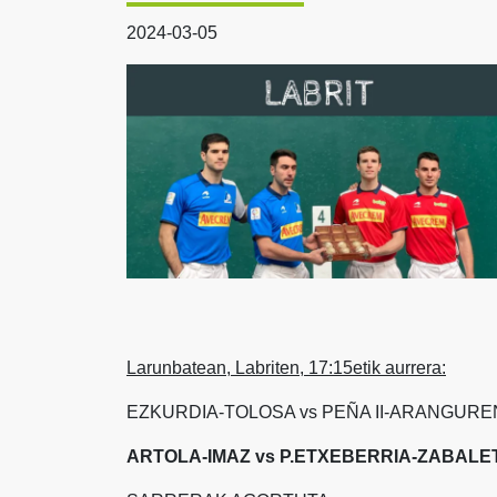
2024-03-05
Larunbatean, Labriten, 17:15etik aurrera:
EZKURDIA-TOLOSA vs PEÑA II-ARANGURE
ARTOLA-IMAZ vs P.ETXEBERRIA-ZABALE