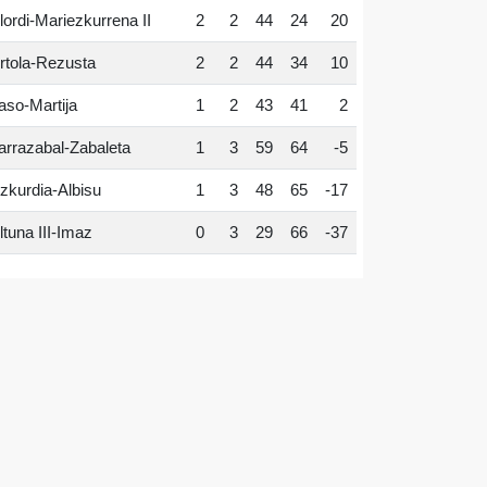
lordi-Mariezkurrena II
2
2
44
24
20
rtola-Rezusta
2
2
44
34
10
aso-Martija
1
2
43
41
2
arrazabal-Zabaleta
1
3
59
64
-5
zkurdia-Albisu
1
3
48
65
-17
ltuna III-Imaz
0
3
29
66
-37