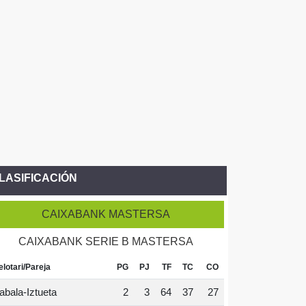
LASIFICACIÓN
CAIXABANK MASTERSA
CAIXABANK SERIE B MASTERSA
elotari/Pareja
PG
PJ
TF
TC
CO
abala-Iztueta
2
3
64
37
27