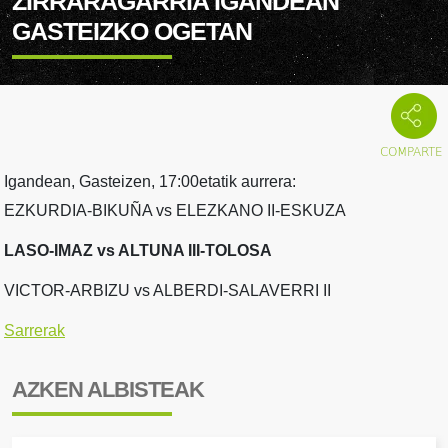
ZIRRARAGARRIA IGANDEAN
GASTEIZKO OGETAN
Igandean, Gasteizen, 17:00etatik aurrera:
EZKURDIA-BIKUÑA vs ELEZKANO II-ESKUZA
LASO-IMAZ vs ALTUNA III-TOLOSA
VICTOR-ARBIZU vs ALBERDI-SALAVERRI II
Sarrerak
AZKEN ALBISTEAK