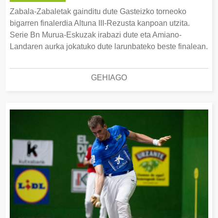
Zabala-Zabaletak gainditu dute Gasteizko torneoko
bigarren finalerdia Altuna III-Rezusta kanpoan utzita.
Serie Bn Murua-Eskuzak irabazi dute eta Amiano-
Landaren aurka jokatuko dute larunbateko beste finalean.
GEHIAGO