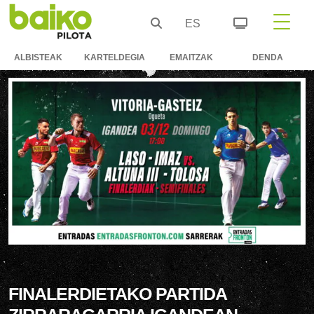
ES
ALBISTEAK
KARTELDEGIA
EMAITZAK
DENDA
FINALERDIETAKO PARTIDA