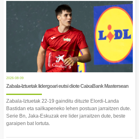
2026-08-09
Zabala-Iztuetak lidergoari eutsi diote CaixaBank Mastersean
Zabala-Iztuetak 22-19 gainditu dituzte Elordi-Landa
Bastidan eta sailkapeneko lehen postuan jarraitzen dute.
Serie Bn, Jaka-Eskuzak ere lider jarraitzen dute, beste
garaipen bat lortuta.