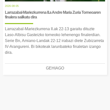
2026-08-05
Larrazabal-Mariezkurrena II.a Andre Maria Zuria Torneoaren
finalera sailkatu dira
Larrazabal-Mariezkurrena II.ak 22-13 garaitu dituzte
Laso-Albisu Gasteizko torneoko lehenengo finalerdian.
Serie Bn, Amiano-Landak 22-12 irabazi diete Zubizarreta
IV-Arangureni. Bi bikoteak larunbateko finaletan izango
dira.
GEHIAGO