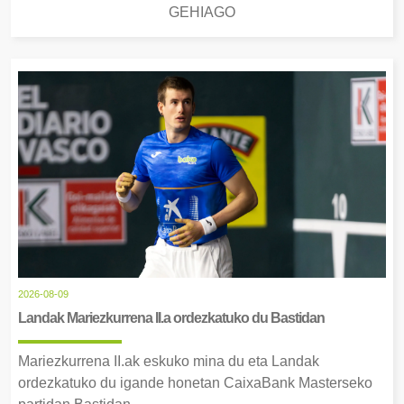
GEHIAGO
2026-08-09
Landak Mariezkurrena II.a ordezkatuko du Bastidan
Mariezkurrena II.ak eskuko mina du eta Landak
ordezkatuko du igande honetan CaixaBank Masterseko