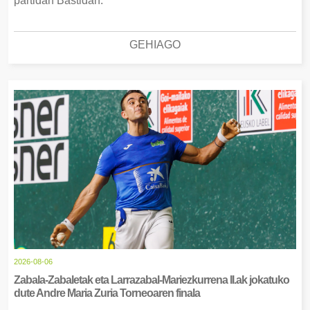
partidan Bastidan.
GEHIAGO
2026-08-06
Zabala-Zabaletak eta Larrazabal-Mariezkurrena II.ak jokatuko
dute Andre Maria Zuria Torneoaren finala