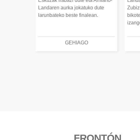
Eskuzak irabazi dute eta Amiano-
Landa
Landaren aurka jokatuko dute
Zubiz
larunbateko beste finalean.
bikot
izang
GEHIAGO
FRONTÓN