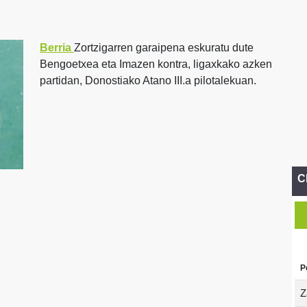
Berria
Zortzigarren garaipena eskuratu dute
Bengoetxea eta Imazen kontra, ligaxkako azken
partidan, Donostiako Atano III.a pilotalekuan.
C
P
Z