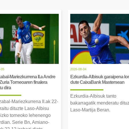
-05
2026-08-04
abal-Mariezkurrena II.a Andre
Ezkurdia-Albisuk garaipena lor
Zuria Torneoaren finalera
dute CaixaBank Mastersean
tu dira
Ezkurdia-Albisuk tanto
zabal-Mariezkurrena II.ak 22-
bakarragatik menderatu ditu
raitu dituzte Laso-Albisu
Laso-Martija Beran.
izko torneoko lehenengo
erdian. Serie Bn, Amiano-