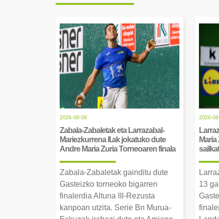
2026-08-06
2026-08
Zabala-Zabaletak eta Larrazabal-
Larraz
Mariezkurrena II.ak jokatuko dute
Maria 
Andre Maria Zuria Torneoaren finala
sailka
Zabala-Zabaletak gainditu dute
Larra
Gasteizko torneoko bigarren
13 ga
finalerdia Altuna III-Rezusta
Gaste
kanpoan utzita. Serie Bn Murua-
final