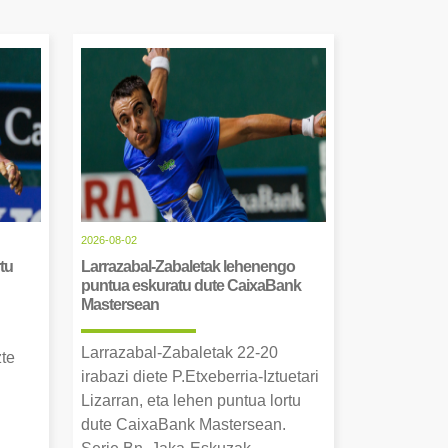
2026-08-02
tu
Larrazabal-Zabaletak lehenengo
puntua eskuratu dute CaixaBank
Mastersean
Larrazabal-Zabaletak 22-20
zte
irabazi diete P.Etxeberria-Iztuetari
Lizarran, eta lehen puntua lortu
dute CaixaBank Mastersean.