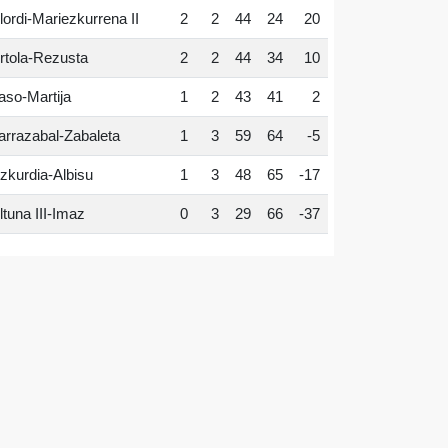
lordi-Mariezkurrena II
2
2
44
24
20
rtola-Rezusta
2
2
44
34
10
aso-Martija
1
2
43
41
2
arrazabal-Zabaleta
1
3
59
64
-5
zkurdia-Albisu
1
3
48
65
-17
ltuna III-Imaz
0
3
29
66
-37