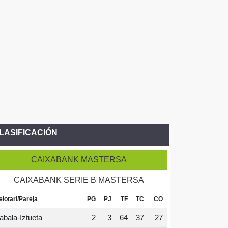
LASIFICACIÓN
CAIXABANK MASTERSA
CAIXABANK SERIE B MASTERSA
elotari/Pareja
PG
PJ
TF
TC
CO
abala-Iztueta
2
3
64
37
27