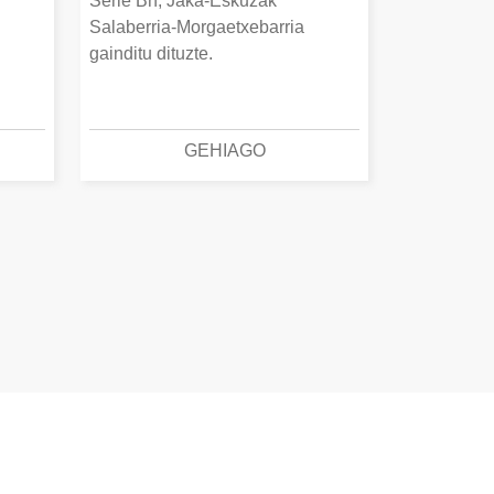
Serie Bn, Jaka-Eskuzak
Salaberria-Morgaetxebarria
gainditu dituzte.
GEHIAGO