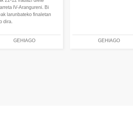
k 22-12 irabazi diete
arreta IV-Arangureni. Bi
eak larunbateko finaletan
o dira.
GEHIAGO
GEHIAGO