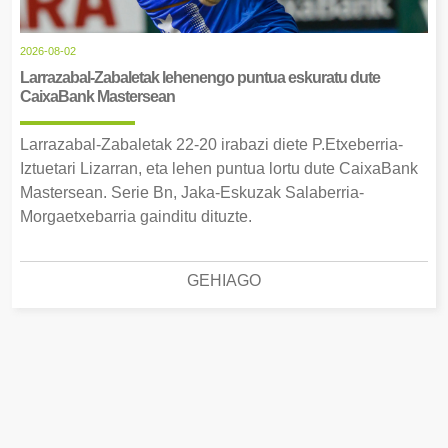
2026-08-02
Larrazabal-Zabaletak lehenengo puntua eskuratu dute
CaixaBank Mastersean
Larrazabal-Zabaletak 22-20 irabazi diete P.Etxeberria-
Iztuetari Lizarran, eta lehen puntua lortu dute CaixaBank
Mastersean. Serie Bn, Jaka-Eskuzak Salaberria-
Morgaetxebarria gainditu dituzte.
GEHIAGO