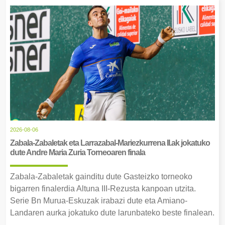
2026-08-06
Zabala-Zabaletak eta Larrazabal-Mariezkurrena II.ak jokatuko
dute Andre Maria Zuria Torneoaren finala
Zabala-Zabaletak gainditu dute Gasteizko torneoko
bigarren finalerdia Altuna III-Rezusta kanpoan utzita.
Serie Bn Murua-Eskuzak irabazi dute eta Amiano-
Landaren aurka jokatuko dute larunbateko beste finalean.