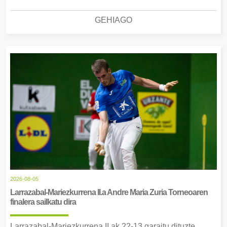
GEHIAGO
2026-08-05
Larrazabal-Mariezkurrena II.a Andre Maria Zuria Torneoaren
finalera sailkatu dira
Larrazabal-Mariezkurrena II.ak 22-13 garaitu dituzte