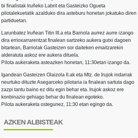
bi finalistak Iruñeko Labrit eta Gasteizko Ogueta
pilotalekuetatik azalduko dira asteburu honetan jokatuko diren
partiduetan.
Larunbatez Iruñean Titin III.a eta Barriola aurrez aurre izango
dira errioxarrarentzat finalean sartzeko aukera gutxi dagoen
bitartean, Barriolak Gasteizen sor daiteken emaitzarekin
alderatuta askoz ere aukera dituela.
Pilota aukeraketa asteazken honetan, 11:30etan izango da.
Igandean Gasteizen Olaizola II.ak eta Mtz. de Irujok indarrak
neurtuko dituzte Asegarceko pilotaria ia finalean sartuta dago
zazpi tantu baino ez ditu egin behar eta. Irujok askoz ere
konbinazio gehiago behar du finalean egoteko.
Pilota aukeraketa ostegunez, 11:30 etan egingo da.
AZKEN ALBISTEAK