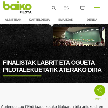
ES
ALBISTEAK
KARTELDEGIA
EMAITZAK
DENDA
FINALISTAK LABRIT ETA OGUETA
PILOTALEKUETATIK ATERAKO DIRA
Aurtengo Lau t´Erdi txapelketako tituluaren bila arituko diren