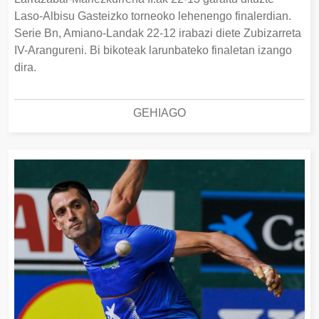
Laso-Albisu Gasteizko torneoko lehenengo finalerdian.
Serie Bn, Amiano-Landak 22-12 irabazi diete Zubizarreta
IV-Arangureni. Bi bikoteak larunbateko finaletan izango
dira.
GEHIAGO