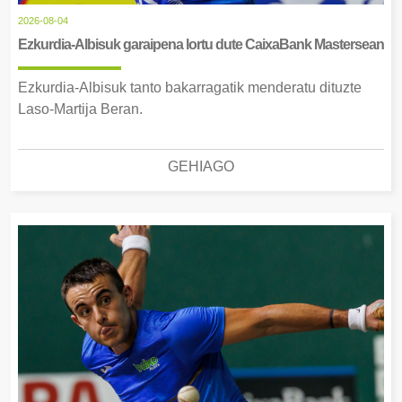
2026-08-04
Ezkurdia-Albisuk garaipena lortu dute CaixaBank Mastersean
Ezkurdia-Albisuk tanto bakarragatik menderatu dituzte
Laso-Martija Beran.
GEHIAGO