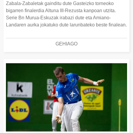
Zabala-Zabaletak gainditu dute Gasteizko torneoko
bigarren finalerdia Altuna III-Rezusta kanpoan utzita.
Serie Bn Murua-Eskuzak irabazi dute eta Amiano-
Landaren aurka jokatuko dute larunbateko beste finalean.
GEHIAGO