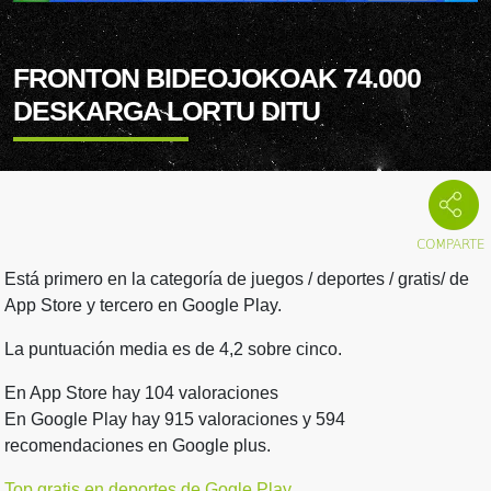
FRONTON BIDEOJOKOAK 74.000
DESKARGA LORTU DITU
Está primero en la categoría de juegos / deportes / gratis/ de
App Store y tercero en Google Play.
La puntuación media es de 4,2 sobre cinco.
En App Store hay 104 valoraciones
En Google Play hay 915 valoraciones y 594
recomendaciones en Google plus.
Top gratis en deportes de Gogle Play