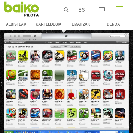
ES
ALBISTEAK
KARTELDEGIA
EMAITZAK
DENDA