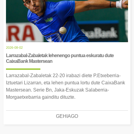
2026-08-02
Larrazabal-Zabaletak lehenengo puntua eskuratu dute
CaixaBank Mastersean
Larrazabal-Zabaletak 22-20 irabazi diete P.Etxeberria-
Iztuetari Lizarran, eta lehen puntua lortu dute CaixaBank
Mastersean. Serie Bn, Jaka-Eskuzak Salaberria-
Morgaetxebarria gainditu dituzte.
GEHIAGO