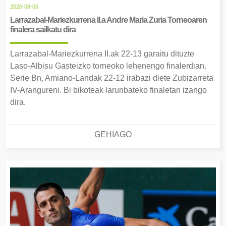
2026-08-05
Larrazabal-Mariezkurrena II.a Andre Maria Zuria Torneoaren
finalera sailkatu dira
Larrazabal-Mariezkurrena II.ak 22-13 garaitu dituzte
Laso-Albisu Gasteizko torneoko lehenengo finalerdian.
Serie Bn, Amiano-Landak 22-12 irabazi diete Zubizarreta
IV-Arangureni. Bi bikoteak larunbateko finaletan izango
dira.
GEHIAGO