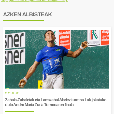
AZKEN ALBISTEAK
2026-08-06
Zabala-Zabaletak eta Larrazabal-Mariezkurrena II.ak jokatuko
dute Andre Maria Zuria Torneoaren finala