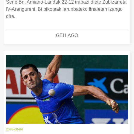
Serie Bn, Amiano-Landak 22-12 irabazi diete Zubizarreta
IV-Arangureni. Bi bikoteak larunbateko finaletan izango
dira.
GEHIAGO
2026-08-04