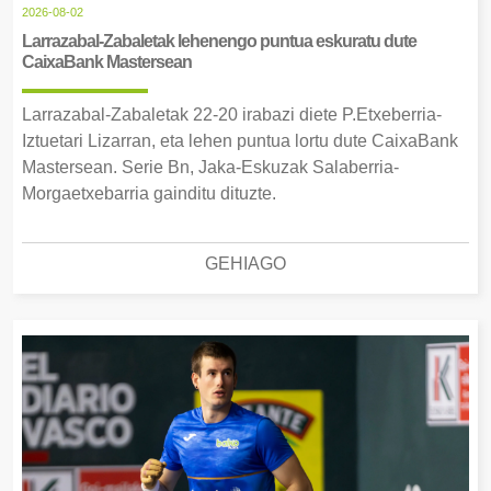
2026-08-02
Larrazabal-Zabaletak lehenengo puntua eskuratu dute
CaixaBank Mastersean
Larrazabal-Zabaletak 22-20 irabazi diete P.Etxeberria-
Iztuetari Lizarran, eta lehen puntua lortu dute CaixaBank
Mastersean. Serie Bn, Jaka-Eskuzak Salaberria-
Morgaetxebarria gainditu dituzte.
GEHIAGO