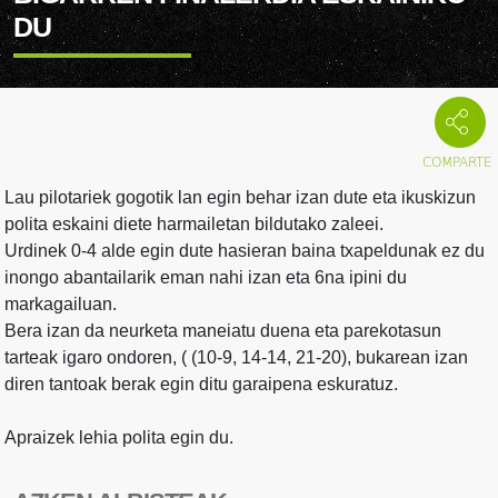
DU
Lau pilotariek gogotik lan egin behar izan dute eta ikuskizun
polita eskaini diete harmailetan bildutako zaleei.
Urdinek 0-4 alde egin dute hasieran baina txapeldunak ez du
inongo abantailarik eman nahi izan eta 6na ipini du
markagailuan.
Bera izan da neurketa maneiatu duena eta parekotasun
tarteak igaro ondoren, ( (10-9, 14-14, 21-20), bukarean izan
diren tantoak berak egin ditu garaipena eskuratuz.
Apraizek lehia polita egin du.