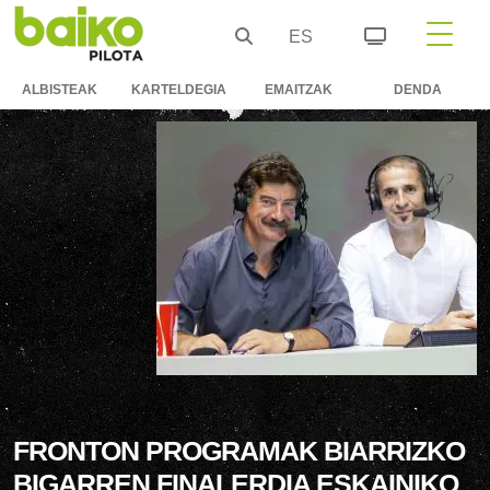
ES
ALBISTEAK
KARTELDEGIA
EMAITZAK
DENDA
FRONTON PROGRAMAK BIARRIZKO
BIGARREN FINALERDIA ESKAINIKO