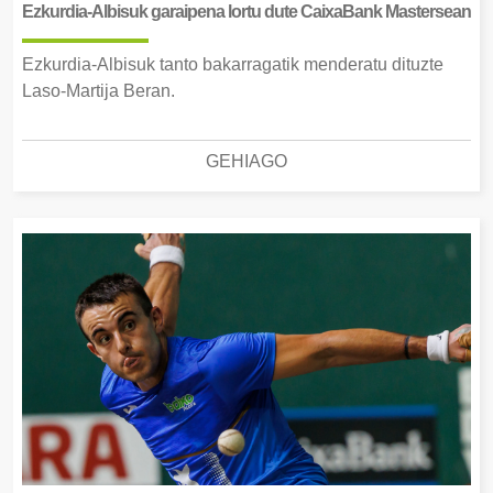
Ezkurdia-Albisuk garaipena lortu dute CaixaBank Mastersean
Ezkurdia-Albisuk tanto bakarragatik menderatu dituzte
Laso-Martija Beran.
GEHIAGO