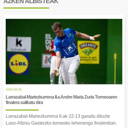
AZKEN ALBISTEAK
2026-08-05
Larrazabal-Mariezkurrena II.a Andre Maria Zuria Torneoaren
finalera sailkatu dira
Larrazabal-Mariezkurrena II.ak 22-13 garaitu dituzte
Laso-Albisu Gasteizko torneoko lehenengo finalerdian.