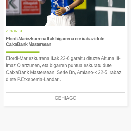
2026-07-31
Elordi-Mariezkurrena II.ak bigarrena ere irabazi dute
CaixaBank Mastersean
Elordi-Mariezkurrena II.ak 22-6 garaitu dituzte Altuna III-
Imaz Oiartzunen, eta bigarren puntua eskuratu dute
CaixaBank Mastersean. Serie Bn, Amiano-k 22-5 irabazi
diete P.Etxeberria-Landari.
GEHIAGO