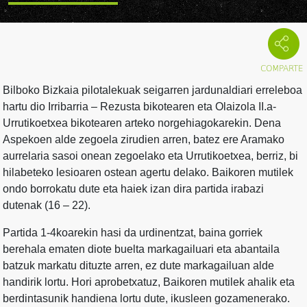
Bilboko Bizkaia pilotalekuak seigarren jardunaldiari erreleboa
hartu dio Irribarria – Rezusta bikotearen eta Olaizola II.a-
Urrutikoetxea bikotearen arteko norgehiagokarekin. Dena
Aspekoen alde zegoela zirudien arren, batez ere Aramako
aurrelaria sasoi onean zegoelako eta Urrutikoetxea, berriz, bi
hilabeteko lesioaren ostean agertu delako. Baikoren mutilek
ondo borrokatu dute eta haiek izan dira partida irabazi
dutenak (16 – 22).
Partida 1-4koarekin hasi da urdinentzat, baina gorriek
berehala ematen diote buelta markagailuari eta abantaila
batzuk markatu dituzte arren, ez dute markagailuan alde
handirik lortu. Hori aprobetxatuz, Baikoren mutilek ahalik eta
berdintasunik handiena lortu dute, ikusleen gozamenerako.