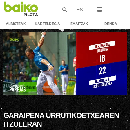
ES
ALBISTEAK
KARTELDEGIA
EMAITZAK
DENDA
GARAIPENA URRUTIKOETXEAREN
ITZULERAN