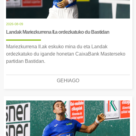
2026-08-09
Landak Mariezkurrena II.a ordezkatuko du Bastidan
Mariezkurrena II.ak eskuko mina du eta Landak
ordezkatuko du igande honetan CaixaBank Masterseko
partidan Bastidan.
GEHIAGO