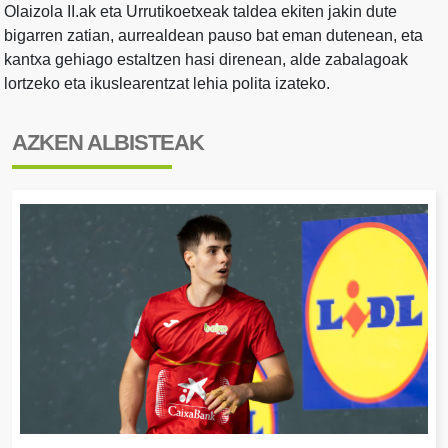
Olaizola II.ak eta Urrutikoetxeak taldea ekiten jakin dute
bigarren zatian, aurrealdean pauso bat eman dutenean, eta
kantxa gehiago estaltzen hasi direnean, alde zabalagoak
lortzeko eta ikuslearentzat lehia polita izateko.
AZKEN ALBISTEAK