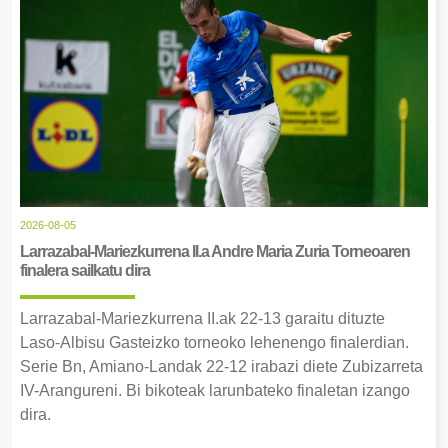
2026-08-05
Larrazabal-Mariezkurrena II.a Andre Maria Zuria Torneoaren
finalera sailkatu dira
Larrazabal-Mariezkurrena II.ak 22-13 garaitu dituzte
Laso-Albisu Gasteizko torneoko lehenengo finalerdian.
Serie Bn, Amiano-Landak 22-12 irabazi diete Zubizarreta
IV-Arangureni. Bi bikoteak larunbateko finaletan izango
dira.