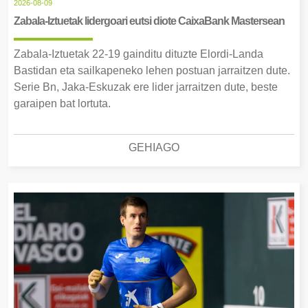
2026-08-09
Zabala-Iztuetak lidergoari eutsi diote CaixaBank Mastersean
Zabala-Iztuetak 22-19 gainditu dituzte Elordi-Landa
Bastidan eta sailkapeneko lehen postuan jarraitzen dute.
Serie Bn, Jaka-Eskuzak ere lider jarraitzen dute, beste
garaipen bat lortuta.
GEHIAGO