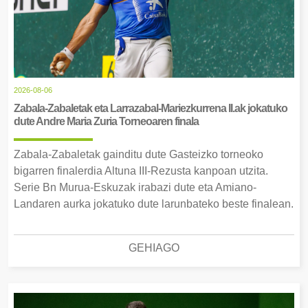
2026-08-06
Zabala-Zabaletak eta Larrazabal-Mariezkurrena II.ak jokatuko
dute Andre Maria Zuria Torneoaren finala
Zabala-Zabaletak gainditu dute Gasteizko torneoko
bigarren finalerdia Altuna III-Rezusta kanpoan utzita.
Serie Bn Murua-Eskuzak irabazi dute eta Amiano-
Landaren aurka jokatuko dute larunbateko beste finalean.
GEHIAGO