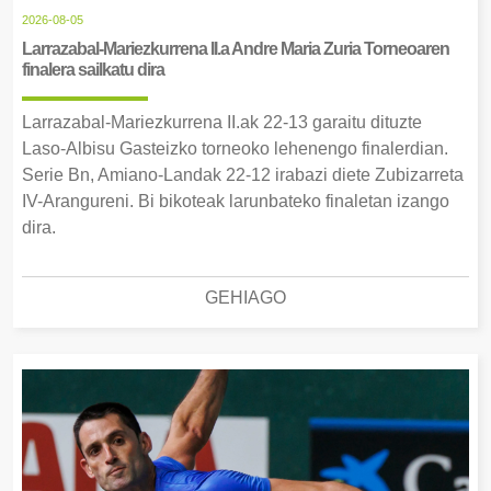
2026-08-05
Larrazabal-Mariezkurrena II.a Andre Maria Zuria Torneoaren
finalera sailkatu dira
Larrazabal-Mariezkurrena II.ak 22-13 garaitu dituzte
Laso-Albisu Gasteizko torneoko lehenengo finalerdian.
Serie Bn, Amiano-Landak 22-12 irabazi diete Zubizarreta
IV-Arangureni. Bi bikoteak larunbateko finaletan izango
dira.
GEHIAGO