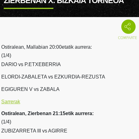
ZIERBENAN X. BIZKAIA TORNEOA
Ostiralean, Mallabian 20:00etatik aurrera:
(1/4)
DARIO vs P.ETXEBERRIA
ELORDI-ZABALETA vs EZKURDIA-REZUSTA
EGIGUREN V vs ZABALA
Sarrerak
Ostiralean, Zierbenan 21:15etik aurrera:
(1/4)
ZUBIZARRETA III vs AGIRRE