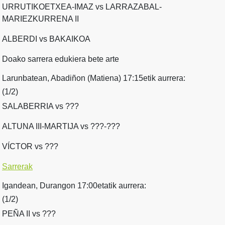
URRUTIKOETXEA-IMAZ vs LARRAZABAL-
MARIEZKURRENA II
ALBERDI vs BAKAIKOA
Doako sarrera edukiera bete arte
Larunbatean, Abadiñon (Matiena) 17:15etik aurrera:
(1/2)
SALABERRIA vs ???
ALTUNA III-MARTIJA vs ???-???
VÍCTOR vs ???
Sarrerak
Igandean, Durangon 17:00etatik aurrera:
(1/2)
PEÑA II vs ???