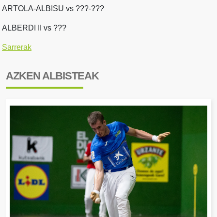
ARTOLA-ALBISU vs ???-???
ALBERDI II vs ???
Sarrerak
AZKEN ALBISTEAK