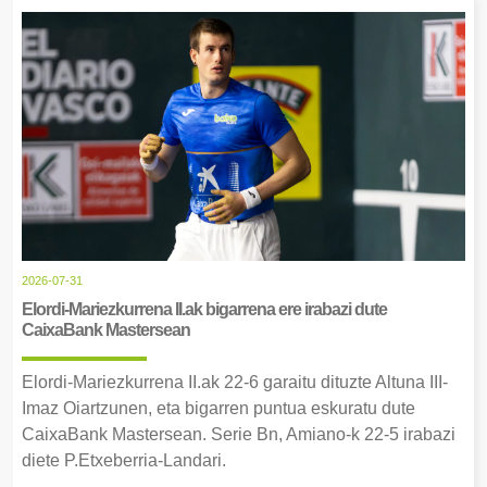
2026-07-31
Elordi-Mariezkurrena II.ak bigarrena ere irabazi dute
CaixaBank Mastersean
Elordi-Mariezkurrena II.ak 22-6 garaitu dituzte Altuna III-
Imaz Oiartzunen, eta bigarren puntua eskuratu dute
CaixaBank Mastersean. Serie Bn, Amiano-k 22-5 irabazi
diete P.Etxeberria-Landari.