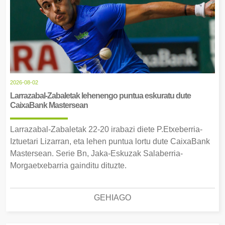
2026-08-02
Larrazabal-Zabaletak lehenengo puntua eskuratu dute
CaixaBank Mastersean
Larrazabal-Zabaletak 22-20 irabazi diete P.Etxeberria-
Iztuetari Lizarran, eta lehen puntua lortu dute CaixaBank
Mastersean. Serie Bn, Jaka-Eskuzak Salaberria-
Morgaetxebarria gainditu dituzte.
GEHIAGO