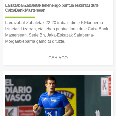
Larrazabal-Zabaletak lehenengo puntua eskuratu dute
CaixaBank Mastersean
Larrazabal-Zabaletak 22-20 irabazi diete P.Etxeberria-
Iztuetari Lizarran, eta lehen puntua lortu dute CaixaBank
Mastersean. Serie Bn, Jaka-Eskuzak Salaberria-
Morgaetxebarria gainditu dituzte.
GEHIAGO