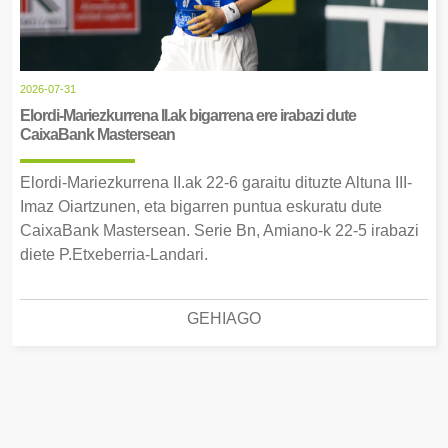
2026-07-31
Elordi-Mariezkurrena II.ak bigarrena ere irabazi dute
CaixaBank Mastersean
Elordi-Mariezkurrena II.ak 22-6 garaitu dituzte Altuna III-
Imaz Oiartzunen, eta bigarren puntua eskuratu dute
CaixaBank Mastersean. Serie Bn, Amiano-k 22-5 irabazi
diete P.Etxeberria-Landari.
GEHIAGO