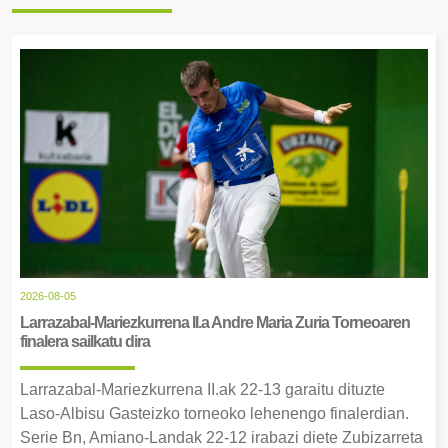
2026-08-05
Larrazabal-Mariezkurrena II.a Andre Maria Zuria Torneoaren
finalera sailkatu dira
Larrazabal-Mariezkurrena II.ak 22-13 garaitu dituzte
Laso-Albisu Gasteizko torneoko lehenengo finalerdian.
Serie Bn, Amiano-Landak 22-12 irabazi diete Zubizarreta