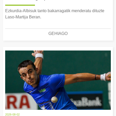
Ezkurdia-Albisuk tanto bakarragatik menderatu dituzte
Laso-Martija Beran.
GEHIAGO
2026-08-02