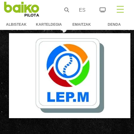
ES
ALBISTEAK
KARTELDEGIA
EMAITZAK
DENDA