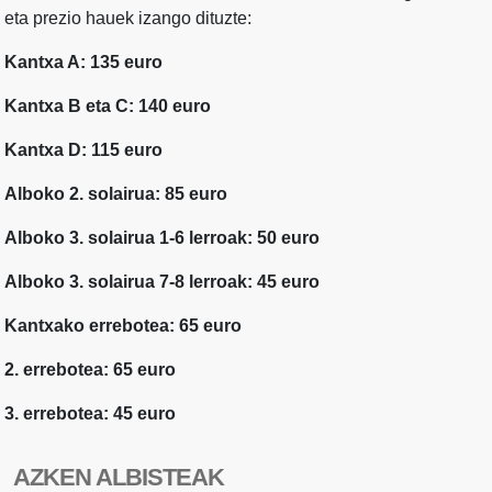
eta prezio hauek izango dituzte:
Kantxa A: 135 euro
Kantxa B eta C: 140 euro
Kantxa D: 115 euro
Alboko 2. solairua: 85 euro
Alboko 3. solairua 1-6 lerroak: 50 euro
Alboko 3. solairua 7-8 lerroak: 45 euro
Kantxako errebotea: 65 euro
2. errebotea: 65 euro
3. errebotea: 45 euro
AZKEN ALBISTEAK