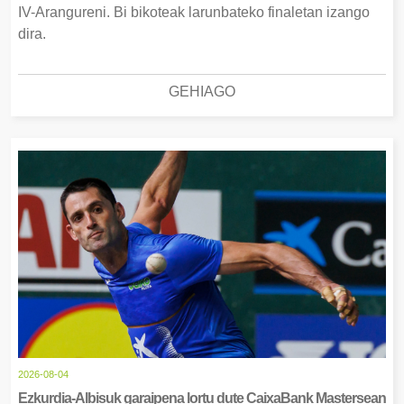
IV-Arangureni. Bi bikoteak larunbateko finaletan izango
dira.
GEHIAGO
2026-08-04
Ezkurdia-Albisuk garaipena lortu dute CaixaBank Mastersean