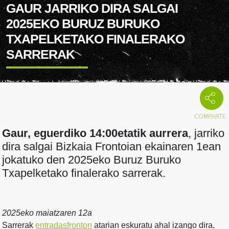
GAUR JARRIKO DIRA SALGAI
2025EKO BURUZ BURUKO
TXAPELKETAKO FINALERAKO
SARRERAK
Gaur, eguerdiko 14:00etatik aurrera
, jarriko
dira salgai Bizkaia Frontoian ekainaren 1ean
jokatuko den 2025eko Buruz Buruko
Txapelketako finalerako sarrerak.
2025eko maiatzaren 12a
Sarrerak
entradasfronton
atarian eskuratu ahal izango dira,