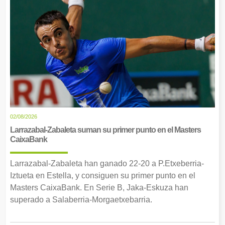
02/08/2026
Larrazabal-Zabaleta suman su primer punto en el Masters
CaixaBank
Larrazabal-Zabaleta han ganado 22-20 a P.Etxeberria-
Iztueta en Estella, y consiguen su primer punto en el
Masters CaixaBank. En Serie B, Jaka-Eskuza han
superado a Salaberria-Morgaetxebarria.