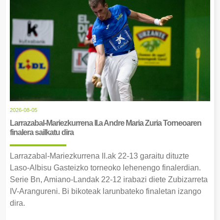
2026-08-05
Larrazabal-Mariezkurrena II.a Andre Maria Zuria Torneoaren
finalera sailkatu dira
Larrazabal-Mariezkurrena II.ak 22-13 garaitu dituzte
Laso-Albisu Gasteizko torneoko lehenengo finalerdian.
Serie Bn, Amiano-Landak 22-12 irabazi diete Zubizarreta
IV-Arangureni. Bi bikoteak larunbateko finaletan izango
dira.