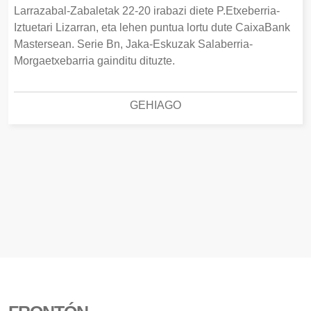
Larrazabal-Zabaletak 22-20 irabazi diete P.Etxeberria-
Iztuetari Lizarran, eta lehen puntua lortu dute CaixaBank
Mastersean. Serie Bn, Jaka-Eskuzak Salaberria-
Morgaetxebarria gainditu dituzte.
GEHIAGO