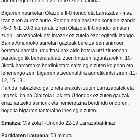
aurrera egin zuen eta 22-13 itxi zuen partida.
Bigarren neurketan Olaizola II-Uriondo eta Larrazabal-Imaz
izan ziren aurrez aurre. Partida nola hasi zen kontuan izanda
–5-0, 6-1, 10-3 aurreratu ziren Olaizola II-Uriondo- ematen
zuen Larrazabalek eta Imazek ez zutela ezer egiterik izango.
Baina Amurrioko aurrelari gazteak bere zaleen animoen
berotasunarekin urduritasunak alde batera utzi zituenean,
partida goitik behera aldatu zuen Imazen laguntzarekin. 10-
3kotik hamarnako berdinketara salto egin zuten kolpean eta
lehenengo zein bigarren atsedenaldira aurretik iritsi ziren -11-
12, 15-18-.
Partida irabazteko gai zirela erakutsi zuten Larrazabalek eta
Imazek, baina Olaizola II.ak eta Uriondok ez zuten gauzak
erraz jartzeko asmorik eta hemeretzina berdindu ondoren,
hogeita bigarren tantoraino ihes egin zuten.
Emaitza
: Olaizola II-Uriondo 22-19 Larrazabal-Imaz
Partidaren iraupena
: 53 minutu