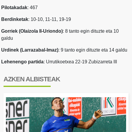
Pilotakadak
: 467
Berdinketak
: 10-10, 11-11, 19-19
Gorriek (Olaizola II-Uriondo)
: 8 tanto egin dituzte eta 10
galdu
Urdinek (Larrazabal-Imaz)
: 9 tanto egin dituzte eta 14 galdu
Lehenengo partida
: Urrutikoetxea 22-19 Zubizarreta III
AZKEN ALBISTEAK