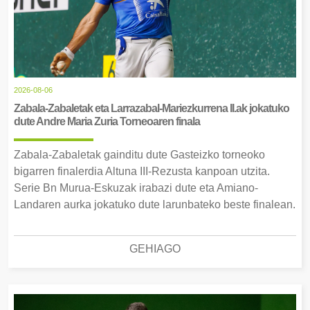
2026-08-06
Zabala-Zabaletak eta Larrazabal-Mariezkurrena II.ak jokatuko
dute Andre Maria Zuria Torneoaren finala
Zabala-Zabaletak gainditu dute Gasteizko torneoko
bigarren finalerdia Altuna III-Rezusta kanpoan utzita.
Serie Bn Murua-Eskuzak irabazi dute eta Amiano-
Landaren aurka jokatuko dute larunbateko beste finalean.
GEHIAGO