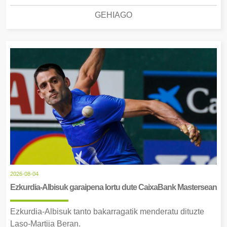
GEHIAGO
2026-08-04
Ezkurdia-Albisuk garaipena lortu dute CaixaBank Mastersean
Ezkurdia-Albisuk tanto bakarragatik menderatu dituzte
Laso-Martija Beran.