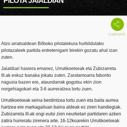
PILOTA JAIALDIAN
Atzo arratsaldean Bilboko pilotalekura hurbildutako
pilotazaleek partida entretenigarri birekin gozatu ahal izan
zuten.
Jaialdiari hasiera emanez, Urrutikoetxeak eta Zubizarreta
III.ak eskuz banaka jokatu zuten. Zaratamoarra faborito
nagusia bazen ere, ataundarrak gogotsu ekin zion
norgehiagokari eta 3-6 aurreratzea lortu zuen.
Urrutikoetxeak seina berdintzea lortu zuen eta baita aurrea
hartzea ere markagailuan baina aldeak ez ziren handiegiak.
Zubizarreta III.ak ongi eutsi zion neurketari partidaren azken
zatira hurreratu zirenera arte. 16-12koarekin Urrutikoetxeak