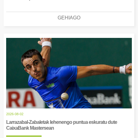
GEHIAGO
2026-08-02
Larrazabal-Zabaletak lehenengo puntua eskuratu dute
CaixaBank Mastersean