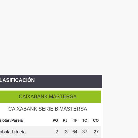
LASIFICACIÓN
CAIXABANK MASTERSA
CAIXABANK SERIE B MASTERSA
elotari/Pareja
PG
PJ
TF
TC
CO
abala-Iztueta
2
3
64
37
27