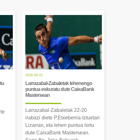
2026-08-02
tu
Larrazabal-Zabaletak lehenengo
puntua eskuratu dute CaixaBank
Mastersean
Larrazabal-Zabaletak 22-20
zte
irabazi diete P.Etxeberria-Iztuetari
Lizarran, eta lehen puntua lortu
dute CaixaBank Mastersean.