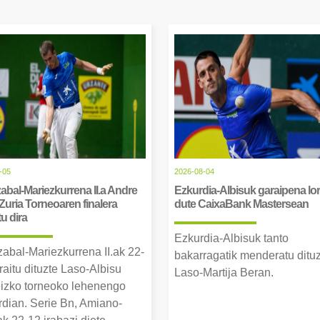
-05
2026-08-04
abal-Mariezkurrena II.a Andre
Ezkurdia-Albisuk garaipena lor
Zuria Torneoaren finalera
dute CaixaBank Mastersean
tu dira
Ezkurdia-Albisuk tanto
zabal-Mariezkurrena II.ak 22-
bakarragatik menderatu ditu
raitu dituzte Laso-Albisu
Laso-Martija Beran.
izko torneoko lehenengo
erdian. Serie Bn, Amiano-