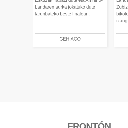
Eskuzak irabazi dute eta Amiano-
Landa
Landaren aurka jokatuko dute
Zubiz
larunbateko beste finalean.
bikot
izang
GEHIAGO
FRONTÓN