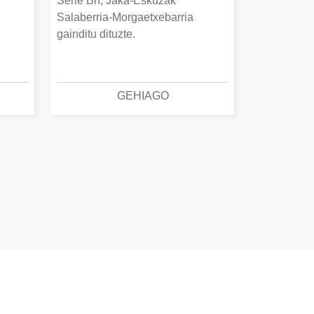
Serie Bn, Jaka-Eskuzak
Salaberria-Morgaetxebarria
gainditu dituzte.
GEHIAGO