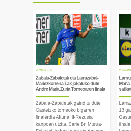
2026-08-06
2026-08
Zabala-Zabaletak eta Larrazabal-
Larraz
Mariezkurrena II.ak jokatuko dute
Maria 
Andre Maria Zuria Torneoaren finala
sailka
Zabala-Zabaletak gainditu dute
Larra
Gasteizko torneoko bigarren
13 ga
finalerdia Altuna III-Rezusta
Gaste
kanpoan utzita. Serie Bn Murua-
final