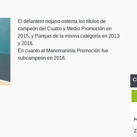
El delantero riojano ostenta los títulos de
campeón del Cuatro y Medio Promoción en
2015, y Parejas de la misma categoría en 2013
y 2016.
En cuanto al Manomanista Promoción fue
subcampeón en 2016.
C
P
Z