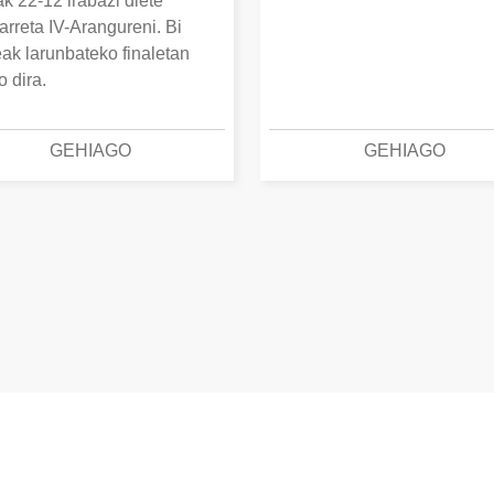
k 22-12 irabazi diete
arreta IV-Arangureni. Bi
eak larunbateko finaletan
o dira.
GEHIAGO
GEHIAGO