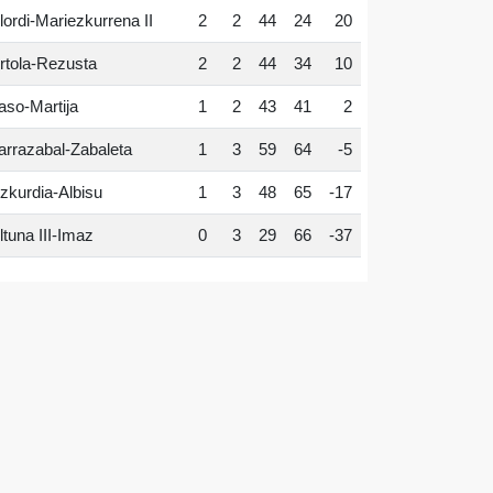
lordi-Mariezkurrena II
2
2
44
24
20
rtola-Rezusta
2
2
44
34
10
aso-Martija
1
2
43
41
2
arrazabal-Zabaleta
1
3
59
64
-5
zkurdia-Albisu
1
3
48
65
-17
ltuna III-Imaz
0
3
29
66
-37