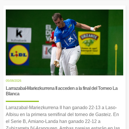
05/08/2026
Larrazabal-Mariezkurrena II acceden a la final del Torneo La
Blanca
Larrazabal-Mariezkurrena II han ganado 22-13 a Laso-
Albisu en la primera semifinal del torneo de Gasteiz. En
el Serie B, Amiano-Landa han ganado 22-12 a
Zubizarreta IV-Aranguren. Ambas parejas estarán en las