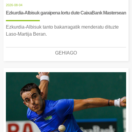
2026-08-04
Ezkurdia-Albisuk garaipena lortu dute CaixaBank Mastersean
Ezkurdia-Albisuk tanto bakarragatik menderatu dituzte
Laso-Martija Beran.
GEHIAGO