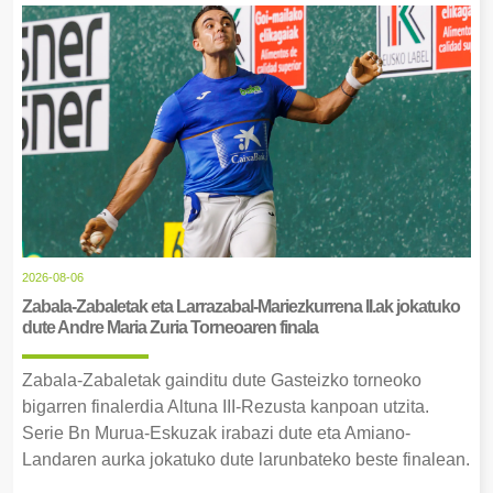
2026-08-06
Zabala-Zabaletak eta Larrazabal-Mariezkurrena II.ak jokatuko
dute Andre Maria Zuria Torneoaren finala
Zabala-Zabaletak gainditu dute Gasteizko torneoko
bigarren finalerdia Altuna III-Rezusta kanpoan utzita.
Serie Bn Murua-Eskuzak irabazi dute eta Amiano-
Landaren aurka jokatuko dute larunbateko beste finalean.