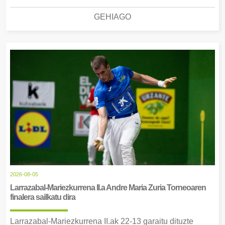
GEHIAGO
2026-08-05
Larrazabal-Mariezkurrena II.a Andre Maria Zuria Torneoaren
finalera sailkatu dira
Larrazabal-Mariezkurrena II.ak 22-13 garaitu dituzte