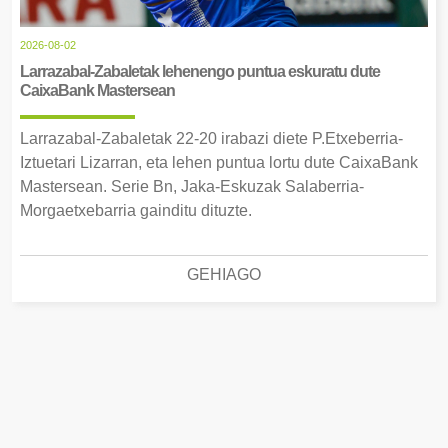
2026-08-02
Larrazabal-Zabaletak lehenengo puntua eskuratu dute
CaixaBank Mastersean
Larrazabal-Zabaletak 22-20 irabazi diete P.Etxeberria-
Iztuetari Lizarran, eta lehen puntua lortu dute CaixaBank
Mastersean. Serie Bn, Jaka-Eskuzak Salaberria-
Morgaetxebarria gainditu dituzte.
GEHIAGO