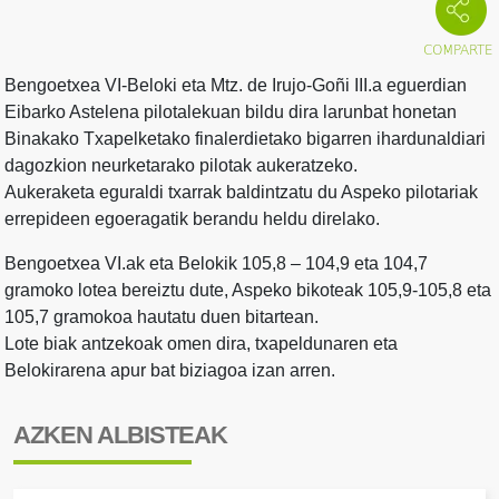
Bengoetxea VI-Beloki eta Mtz. de Irujo-Goñi III.a eguerdian
Eibarko Astelena pilotalekuan bildu dira larunbat honetan
Binakako Txapelketako finalerdietako bigarren ihardunaldiari
dagozkion neurketarako pilotak aukeratzeko.
Aukeraketa eguraldi txarrak baldintzatu du Aspeko pilotariak
errepideen egoeragatik berandu heldu direlako.
Bengoetxea VI.ak eta Belokik 105,8 – 104,9 eta 104,7
gramoko lotea bereiztu dute, Aspeko bikoteak 105,9-105,8 eta
105,7 gramokoa hautatu duen bitartean.
Lote biak antzekoak omen dira, txapeldunaren eta
Belokirarena apur bat biziagoa izan arren.
AZKEN ALBISTEAK