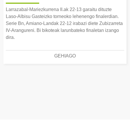
Larrazabal-Mariezkurrena II.ak 22-13 garaitu dituzte
Laso-Albisu Gasteizko torneoko lehenengo finalerdian.
Serie Bn, Amiano-Landak 22-12 irabazi diete Zubizarreta
IV-Arangureni. Bi bikoteak larunbateko finaletan izango
dira.
GEHIAGO