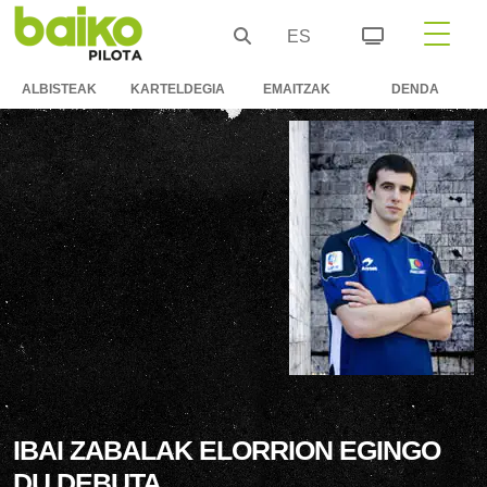
ES
ALBISTEAK
KARTELDEGIA
EMAITZAK
DENDA
IBAI ZABALAK ELORRION EGINGO
DU DEBUTA