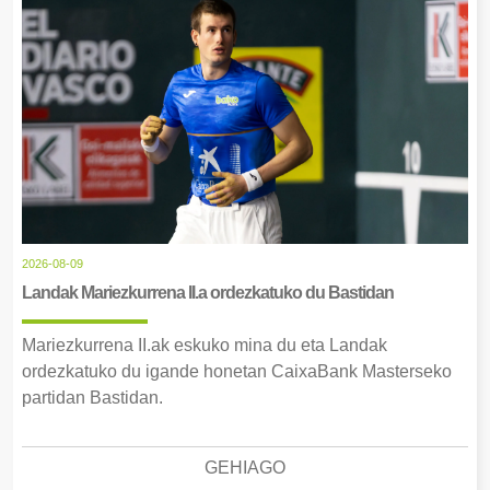
2026-08-09
Landak Mariezkurrena II.a ordezkatuko du Bastidan
Mariezkurrena II.ak eskuko mina du eta Landak
ordezkatuko du igande honetan CaixaBank Masterseko
partidan Bastidan.
GEHIAGO