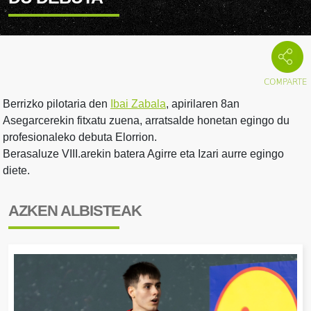
Berrizko pilotaria den
Ibai Zabala
, apirilaren 8an
Asegarcerekin fitxatu zuena, arratsalde honetan egingo du
profesionaleko debuta Elorrion.
Berasaluze VIII.arekin batera Agirre eta Izari aurre egingo
diete.
AZKEN ALBISTEAK