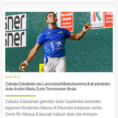
2026-08-06
Zabala-Zabaletak eta Larrazabal-Mariezkurrena II.ak jokatuko
dute Andre Maria Zuria Torneoaren finala
Zabala-Zabaletak gainditu dute Gasteizko torneoko
bigarren finalerdia Altuna III-Rezusta kanpoan utzita.
Serie Bn Murua-Eskuzak irabazi dute eta Amiano-