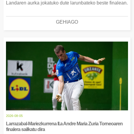
Landaren aurka jokatuko dute larunbateko beste finalean.
GEHIAGO
2026-08-05
Larrazabal-Mariezkurrena II.a Andre Maria Zuria Torneoaren
finalera sailkatu dira