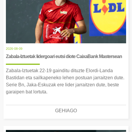
2026-08-09
Zabala-Iztuetak lidergoari eutsi diote CaixaBank Mastersean
Zabala-Iztuetak 22-19 gainditu dituzte Elordi-Landa
Bastidan eta sailkapeneko lehen postuan jarraitzen dute.
Serie Bn, Jaka-Eskuzak ere lider jarraitzen dute, beste
garaipen bat lortuta.
GEHIAGO