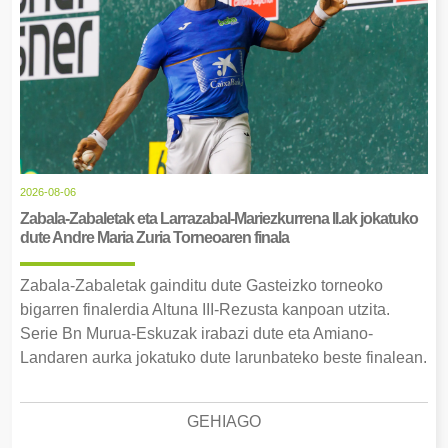
2026-08-06
Zabala-Zabaletak eta Larrazabal-Mariezkurrena II.ak jokatuko
dute Andre Maria Zuria Torneoaren finala
Zabala-Zabaletak gainditu dute Gasteizko torneoko
bigarren finalerdia Altuna III-Rezusta kanpoan utzita.
Serie Bn Murua-Eskuzak irabazi dute eta Amiano-
Landaren aurka jokatuko dute larunbateko beste finalean.
GEHIAGO