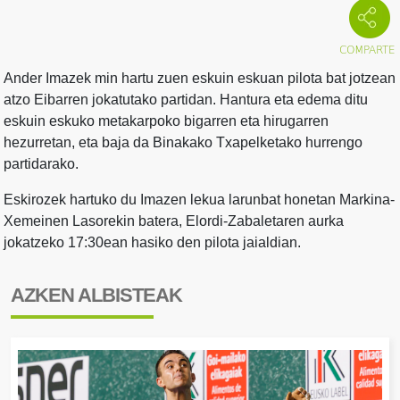
Ander Imazek min hartu zuen eskuin eskuan pilota bat jotzean
atzo Eibarren jokatutako partidan. Hantura eta edema ditu
eskuin eskuko metakarpoko bigarren eta hirugarren
hezurretan, eta baja da Binakako Txapelketako hurrengo
partidarako.
Eskirozek hartuko du Imazen lekua larunbat honetan Markina-
Xemeinen Lasorekin batera, Elordi-Zabaletaren aurka
jokatzeko 17:30ean hasiko den pilota jaialdian.
AZKEN ALBISTEAK