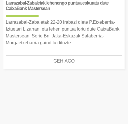
Larrazabal-Zabaletak lehenengo puntua eskuratu dute
CaixaBank Mastersean
Larrazabal-Zabaletak 22-20 irabazi diete P.Etxeberria-
Iztuetari Lizarran, eta lehen puntua lortu dute CaixaBank
Mastersean. Serie Bn, Jaka-Eskuzak Salaberria-
Morgaetxebarria gainditu dituzte.
GEHIAGO