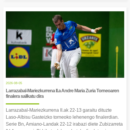
2026-08-05
Larrazabal-Mariezkurrena II.a Andre Maria Zuria Torneoaren
finalera sailkatu dira
Larrazabal-Mariezkurrena II.ak 22-13 garaitu dituzte
Laso-Albisu Gasteizko torneoko lehenengo finalerdian.
Serie Bn, Amiano-Landak 22-12 irabazi diete Zubizarreta