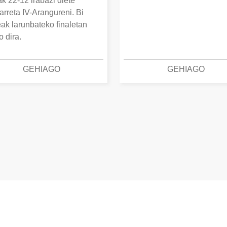
k 22-12 irabazi diete
arreta IV-Arangureni. Bi
eak larunbateko finaletan
o dira.
GEHIAGO
GEHIAGO