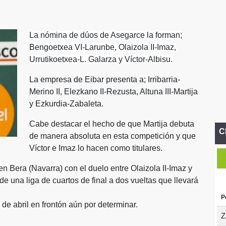
La nómina de dúos de Asegarce la forman;
Bengoetxea VI-Larunbe, Olaizola II-Imaz,
Urrutikoetxea-L. Galarza y Víctor-Albisu.
La empresa de Eibar presenta a; Irribarria-
Merino II, Elezkano II-Rezusta, Altuna III-Martija
y Ezkurdia-Zabaleta.
Cabe destacar el hecho de que Martija debuta
C
de manera absoluta en esta competición y que
Víctor e Imaz lo hacen como titulares.
 Bera (Navarra) con el duelo entre Olaizola II-Imaz y
de una liga de cuartos de final a dos vueltas que llevará
P
 de abril en frontón aún por determinar.
Z