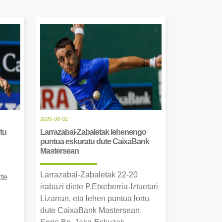
2026-08-02
tu
Larrazabal-Zabaletak lehenengo
puntua eskuratu dute CaixaBank
Mastersean
Larrazabal-Zabaletak 22-20
zte
irabazi diete P.Etxeberria-Iztuetari
Lizarran, eta lehen puntua lortu
dute CaixaBank Mastersean.