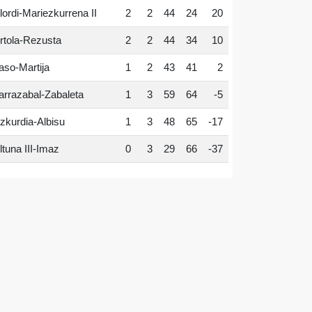
lordi-Mariezkurrena II
2
2
44
24
20
rtola-Rezusta
2
2
44
34
10
aso-Martija
1
2
43
41
2
arrazabal-Zabaleta
1
3
59
64
-5
zkurdia-Albisu
1
3
48
65
-17
ltuna III-Imaz
0
3
29
66
-37