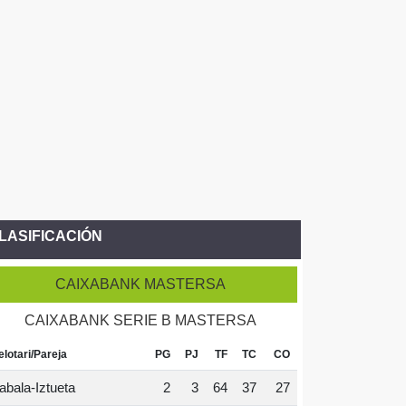
LASIFICACIÓN
CAIXABANK MASTERSA
CAIXABANK SERIE B MASTERSA
elotari/Pareja
PG
PJ
TF
TC
CO
abala-Iztueta
2
3
64
37
27