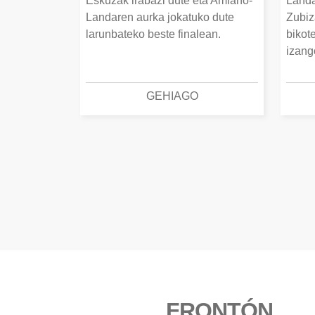
Eskuzak irabazi dute eta Amiano-
Landa
Landaren aurka jokatuko dute
Zubiz
larunbateko beste finalean.
bikot
izang
GEHIAGO
FRONTÓN