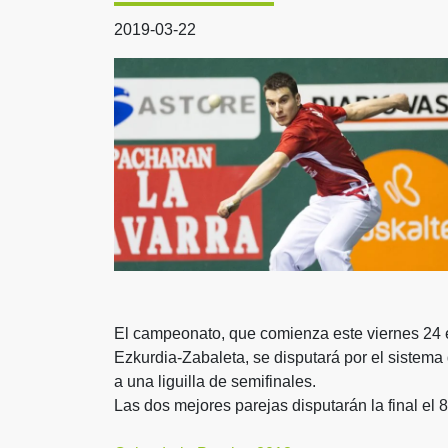
2019-03-22
El campeonato, que comienza este viernes 24 en
Ezkurdia-Zabaleta, se disputará por el sistema 
a una liguilla de semifinales.
Las dos mejores parejas disputarán la final el 8