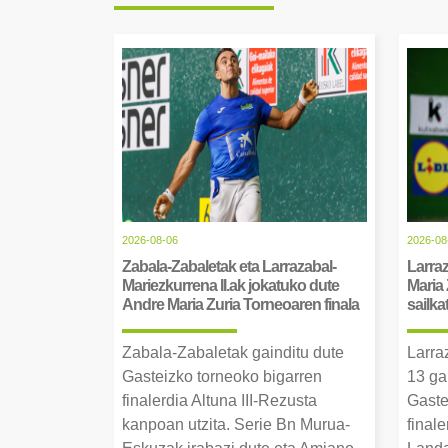
2026-08-06
2026-08
Zabala-Zabaletak eta Larrazabal-
Larraz
Mariezkurrena II.ak jokatuko dute
Maria 
Andre Maria Zuria Torneoaren finala
sailka
Zabala-Zabaletak gainditu dute
Larra
Gasteizko torneoko bigarren
13 ga
finalerdia Altuna III-Rezusta
Gaste
kanpoan utzita. Serie Bn Murua-
final