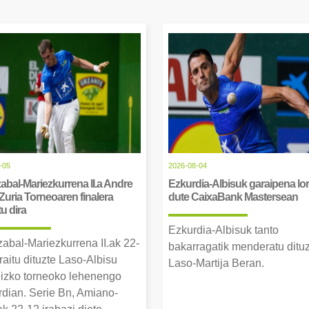
-05
2026-08-04
abal-Mariezkurrena II.a Andre
Ezkurdia-Albisuk garaipena lor
Zuria Torneoaren finalera
dute CaixaBank Mastersean
tu dira
Ezkurdia-Albisuk tanto
zabal-Mariezkurrena II.ak 22-
bakarragatik menderatu ditu
raitu dituzte Laso-Albisu
Laso-Martija Beran.
izko torneoko lehenengo
erdian. Serie Bn, Amiano-