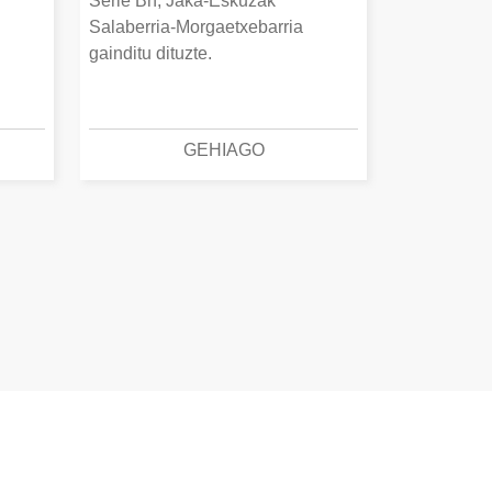
Serie Bn, Jaka-Eskuzak
Salaberria-Morgaetxebarria
gainditu dituzte.
GEHIAGO