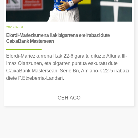
2026-07-31
Elordi-Mariezkurrena II.ak bigarrena ere irabazi dute
CaixaBank Mastersean
Elordi-Mariezkurrena II.ak 22-6 garaitu dituzte Altuna III-
Imaz Oiartzunen, eta bigarren puntua eskuratu dute
CaixaBank Mastersean. Serie Bn, Amiano-k 22-5 irabazi
diete P.Etxeberria-Landari.
GEHIAGO