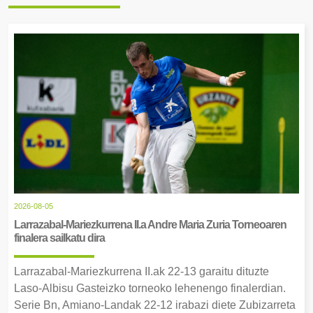
2026-08-05
Larrazabal-Mariezkurrena II.a Andre Maria Zuria Torneoaren
finalera sailkatu dira
Larrazabal-Mariezkurrena II.ak 22-13 garaitu dituzte
Laso-Albisu Gasteizko torneoko lehenengo finalerdian.
Serie Bn, Amiano-Landak 22-12 irabazi diete Zubizarreta