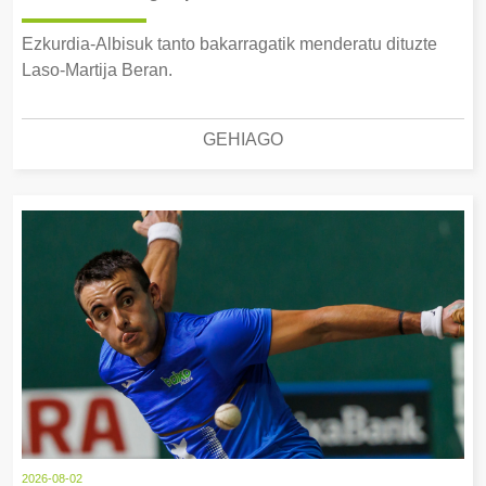
Ezkurdia-Albisuk tanto bakarragatik menderatu dituzte
Laso-Martija Beran.
GEHIAGO
2026-08-02