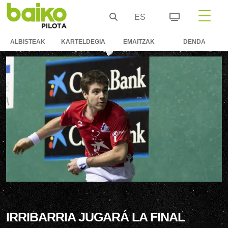
ES
ALBISTEAK
KARTELDEGIA
EMAITZAK
DENDA
IRRIBARRIA JUGARÁ LA FINAL