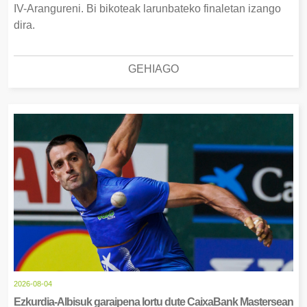
IV-Arangureni. Bi bikoteak larunbateko finaletan izango
dira.
GEHIAGO
2026-08-04
Ezkurdia-Albisuk garaipena lortu dute CaixaBank Mastersean