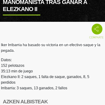
MANOMANISTA TRAS GANAR A
ELEZKANO II
Iker Irribarria ha basado su victoria en un efectivo saque y la
pegada.
Datos:
152 pelotazos
35:13 min de juego
Elezkano II: 2 saques, 1 falta de saque, ganados, 8, 5
perdidos
Irribarria: 3 saques, 13 ganados, 2 fallos
AZKEN ALBISTEAK