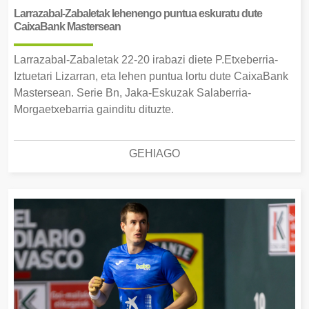
Larrazabal-Zabaletak lehenengo puntua eskuratu dute
CaixaBank Mastersean
Larrazabal-Zabaletak 22-20 irabazi diete P.Etxeberria-
Iztuetari Lizarran, eta lehen puntua lortu dute CaixaBank
Mastersean. Serie Bn, Jaka-Eskuzak Salaberria-
Morgaetxebarria gainditu dituzte.
GEHIAGO