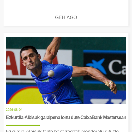
GEHIAGO
2026-08-04
Ezkurdia-Albisuk garaipena lortu dute CaixaBank Mastersean
Ezkurdia-Albisuk tanto bakarragatik menderatu dituzte