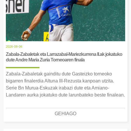
2026-08-06
Zabala-Zabaletak eta Larrazabal-Mariezkurrena II.ak jokatuko
dute Andre Maria Zuria Torneoaren finala
Zabala-Zabaletak gainditu dute Gasteizko torneoko
bigarren finalerdia Altuna III-Rezusta kanpoan utzita.
Serie Bn Murua-Eskuzak irabazi dute eta Amiano-
Landaren aurka jokatuko dute larunbateko beste finalean.
GEHIAGO