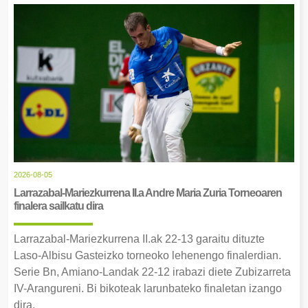
2026-08-05
Larrazabal-Mariezkurrena II.a Andre Maria Zuria Torneoaren
finalera sailkatu dira
Larrazabal-Mariezkurrena II.ak 22-13 garaitu dituzte
Laso-Albisu Gasteizko torneoko lehenengo finalerdian.
Serie Bn, Amiano-Landak 22-12 irabazi diete Zubizarreta
IV-Arangureni. Bi bikoteak larunbateko finaletan izango
dira.