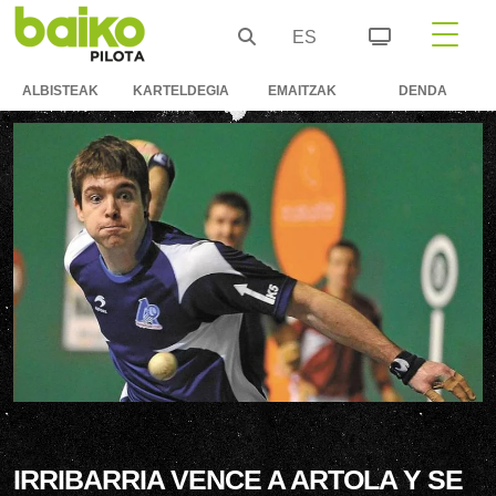
ES
ALBISTEAK
KARTELDEGIA
EMAITZAK
DENDA
IRRIBARRIA VENCE A ARTOLA Y SE