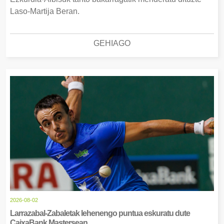
Laso-Martija Beran.
GEHIAGO
2026-08-02
Larrazabal-Zabaletak lehenengo puntua eskuratu dute
CaixaBank Mastersean