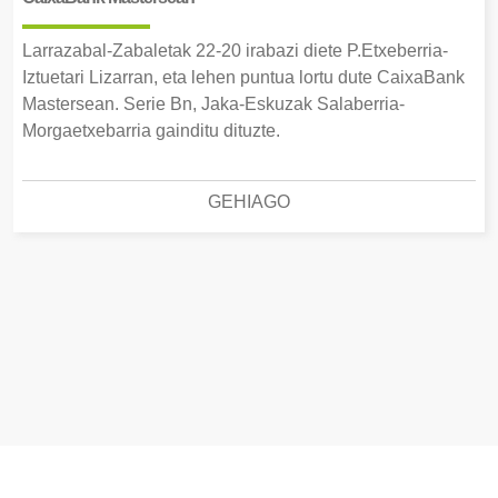
Larrazabal-Zabaletak 22-20 irabazi diete P.Etxeberria-
Iztuetari Lizarran, eta lehen puntua lortu dute CaixaBank
Mastersean. Serie Bn, Jaka-Eskuzak Salaberria-
Morgaetxebarria gainditu dituzte.
GEHIAGO