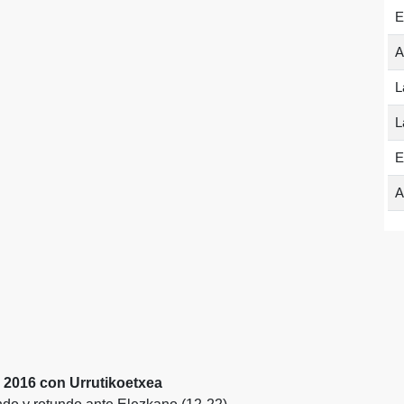
E
A
L
L
E
A
de 2016 con Urrutikoetxea