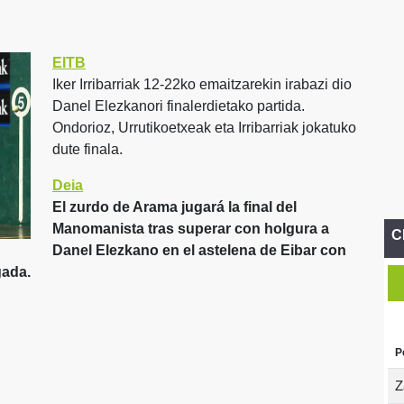
EITB
Iker Irribarriak 12-22ko emaitzarekin irabazi dio
Danel Elezkanori finalerdietako partida.
Ondorioz, Urrutikoetxeak eta Irribarriak jokatuko
dute finala.
Deia
El zurdo de Arama jugará la final del
Manomanista tras superar con holgura a
C
Danel Elezkano en el astelena de Eibar con
gada.
P
Z