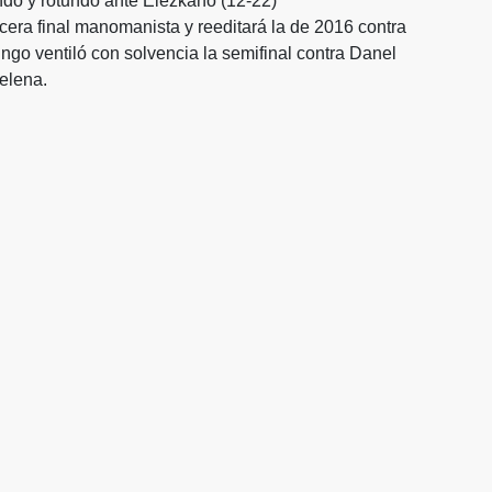
ndo y rotundo ante Elezkano (12-22)
tercera final manomanista y reeditará la de 2016 contra
ngo ventiló con solvencia la semifinal contra Danel
elena.