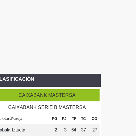
LASIFICACIÓN
CAIXABANK MASTERSA
CAIXABANK SERIE B MASTERSA
elotari/Pareja
PG
PJ
TF
TC
CO
abala-Iztueta
2
3
64
37
27