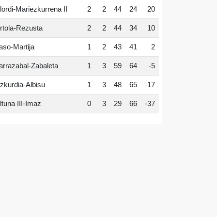
lordi-Mariezkurrena II
2
2
44
24
20
rtola-Rezusta
2
2
44
34
10
aso-Martija
1
2
43
41
2
arrazabal-Zabaleta
1
3
59
64
-5
zkurdia-Albisu
1
3
48
65
-17
ltuna III-Imaz
0
3
29
66
-37