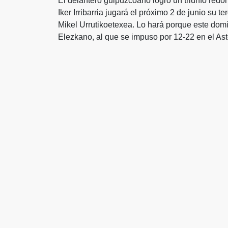
El delantero guipuzcoano logró un triunfo redo
Iker Irribarria jugará el próximo 2 de junio su 
Mikel Urrutikoetexea. Lo hará porque este domi
Elezkano, al que se impuso por 12-22 en el Ast