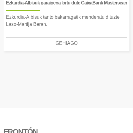
Ezkurdia-Albisuk garaipena lortu dute CaixaBank Mastersean
Ezkurdia-Albisuk tanto bakarragatik menderatu dituzte
Laso-Martija Beran.
GEHIAGO
FRONTÓN