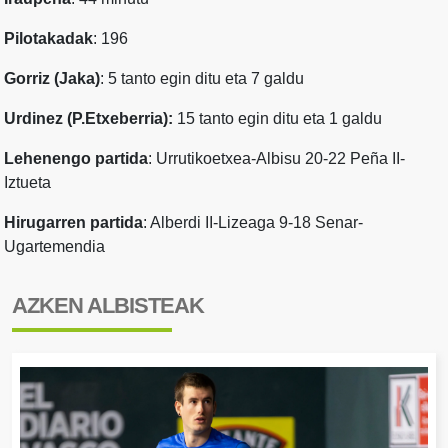
Pilotakadak
: 196
Gorriz (Jaka)
: 5 tanto egin ditu eta 7 galdu
Urdinez (P.Etxeberria):
15 tanto egin ditu eta 1 galdu
Lehenengo partida
: Urrutikoetxea-Albisu 20-22 Peña II-
Iztueta
Hirugarren partida
: Alberdi II-Lizeaga 9-18 Senar-
Ugartemendia
AZKEN ALBISTEAK