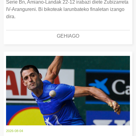
Serie Bn, Amiano-Landak 22-12 irabazi diete Zubizarreta
IV-Arangureni. Bi bikoteak larunbateko finaletan izango
dira.
GEHIAGO
2026-08-04