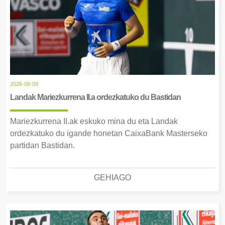
2026-08-09
Landak Mariezkurrena II.a ordezkatuko du Bastidan
Mariezkurrena II.ak eskuko mina du eta Landak
ordezkatuko du igande honetan CaixaBank Masterseko
partidan Bastidan.
GEHIAGO