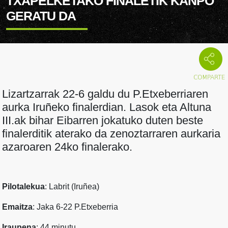
TXAPELKETAKO FINALETIK KANPO
GERATU DA
Lizartzarrak 22-6 galdu du P.Etxeberriaren
aurka Iruñeko finalerdian. Lasok eta Altuna
III.ak bihar Eibarren jokatuko duten beste
finalerditik aterako da zenoztarraren aurkaria
azaroaren 24ko finalerako.
Pilotalekua
: Labrit (Iruñea)
Emaitza
: Jaka 6-22 P.Etxeberria
Iraupena
: 44 minutu