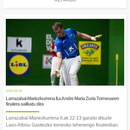
2026-08-05
Larrazabal-Mariezkurrena II.a Andre Maria Zuria Torneoaren
finalera sailkatu dira
Larrazabal-Mariezkurrena II.ak 22-13 garaitu dituzte
Laso-Albisu Gasteizko torneoko lehenengo finalerdian.