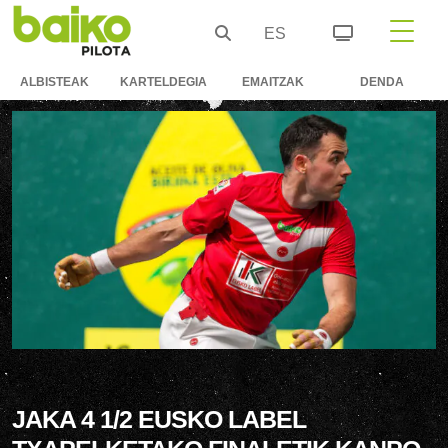
ES
ALBISTEAK
KARTELDEGIA
EMAITZAK
DENDA
JAKA 4 1/2 EUSKO LABEL