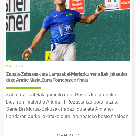
2026-08-06
Zabala-Zabaletak eta Larrazabal-Mariezkurrena II.ak jokatuko
dute Andre Maria Zuria Torneoaren finala
Zabala-Zabaletak gainditu dute Gasteizko torneoko
bigarren finalerdia Altuna III-Rezusta kanpoan utzita.
Serie Bn Murua-Eskuzak irabazi dute eta Amiano-
Landaren aurka jokatuko dute larunbateko beste finalean.
GEHIAGO