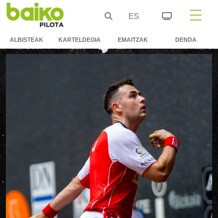
ES
ALBISTEAK
KARTELDEGIA
EMAITZAK
DENDA