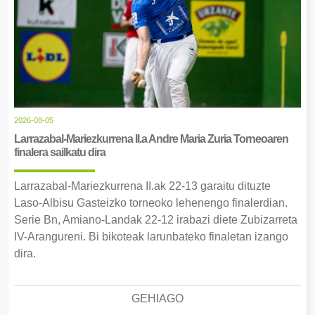
2026-08-05
Larrazabal-Mariezkurrena II.a Andre Maria Zuria Torneoaren
finalera sailkatu dira
Larrazabal-Mariezkurrena II.ak 22-13 garaitu dituzte
Laso-Albisu Gasteizko torneoko lehenengo finalerdian.
Serie Bn, Amiano-Landak 22-12 irabazi diete Zubizarreta
IV-Arangureni. Bi bikoteak larunbateko finaletan izango
dira.
GEHIAGO