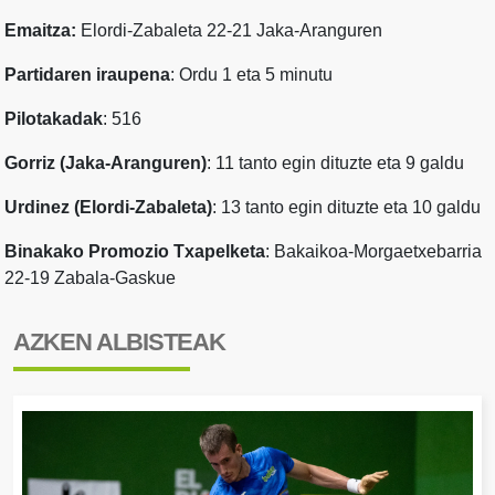
Emaitza:
Elordi-Zabaleta 22-21 Jaka-Aranguren
Partidaren iraupena
: Ordu 1 eta 5 minutu
Pilotakadak
: 516
Gorriz (Jaka-Aranguren)
: 11 tanto egin dituzte eta 9 galdu
Urdinez (Elordi-Zabaleta)
: 13 tanto egin dituzte eta 10 galdu
Binakako Promozio Txapelketa
: Bakaikoa-Morgaetxebarria
22-19 Zabala-Gaskue
AZKEN ALBISTEAK