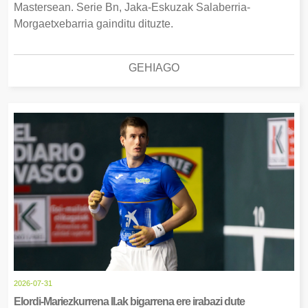
Mastersean. Serie Bn, Jaka-Eskuzak Salaberria-
Morgaetxebarria gainditu dituzte.
GEHIAGO
2026-07-31
Elordi-Mariezkurrena II.ak bigarrena ere irabazi dute