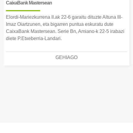
CaixaBank Mastersean
Elordi-Mariezkurrena II.ak 22-6 garaitu dituzte Altuna III-
Imaz Oiartzunen, eta bigarren puntua eskuratu dute
CaixaBank Mastersean. Serie Bn, Amiano-k 22-5 irabazi
diete P.Etxeberria-Landari.
GEHIAGO