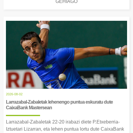
GEHIAGO
2026-08-02
Larrazabal-Zabaletak lehenengo puntua eskuratu dute
CaixaBank Mastersean
Larrazabal-Zabaletak 22-20 irabazi diete P.Etxeberria-
Iztuetari Lizarran, eta lehen puntua lortu dute CaixaBank