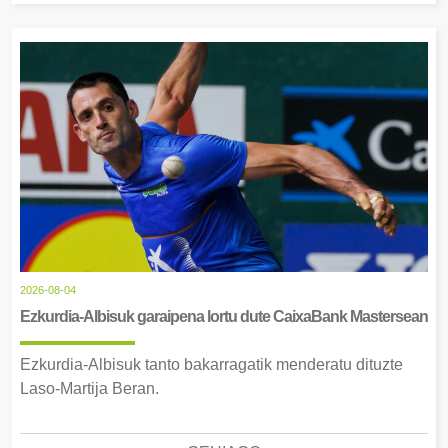
2026-08-04
Ezkurdia-Albisuk garaipena lortu dute CaixaBank Mastersean
Ezkurdia-Albisuk tanto bakarragatik menderatu dituzte
Laso-Martija Beran.