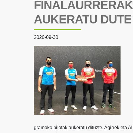
FINALAURRERAK
AUKERATU DUTE
2020-09-30
gramoko pilotak aukeratu dituzte. Agirrek eta A