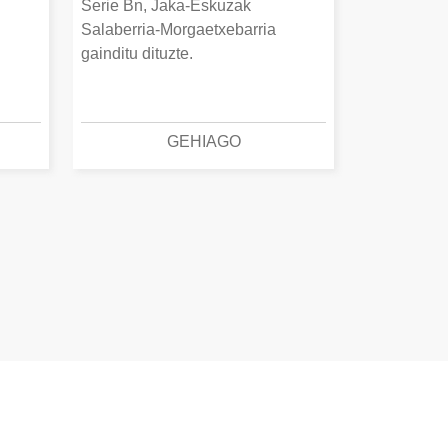
Serie Bn, Jaka-Eskuzak
Salaberria-Morgaetxebarria
gainditu dituzte.
GEHIAGO