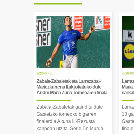
2026-08-06
2026-08
Zabala-Zabaletak eta Larrazabal-
Larraz
Mariezkurrena II.ak jokatuko dute
Maria 
Andre Maria Zuria Torneoaren finala
sailka
Zabala-Zabaletak gainditu dute
Larra
Gasteizko torneoko bigarren
13 ga
finalerdia Altuna III-Rezusta
Gaste
kanpoan utzita. Serie Bn Murua-
final