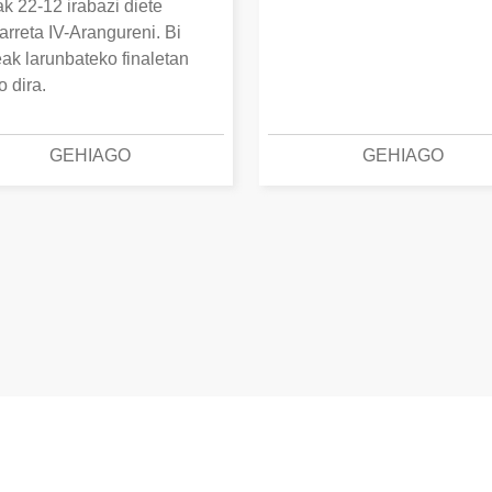
k 22-12 irabazi diete
arreta IV-Arangureni. Bi
eak larunbateko finaletan
o dira.
GEHIAGO
GEHIAGO