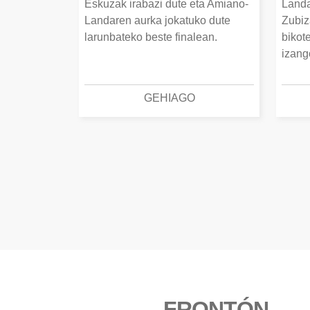
Eskuzak irabazi dute eta Amiano-
Landa
Landaren aurka jokatuko dute
Zubiz
larunbateko beste finalean.
bikot
izang
GEHIAGO
FRONTÓN