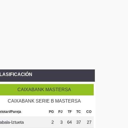
LASIFICACIÓN
CAIXABANK MASTERSA
CAIXABANK SERIE B MASTERSA
elotari/Pareja
PG
PJ
TF
TC
CO
abala-Iztueta
2
3
64
37
27