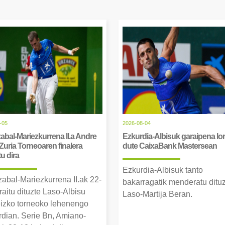
-05
2026-08-04
abal-Mariezkurrena II.a Andre
Ezkurdia-Albisuk garaipena lor
Zuria Torneoaren finalera
dute CaixaBank Mastersean
tu dira
Ezkurdia-Albisuk tanto
zabal-Mariezkurrena II.ak 22-
bakarragatik menderatu ditu
raitu dituzte Laso-Albisu
Laso-Martija Beran.
izko torneoko lehenengo
erdian. Serie Bn, Amiano-