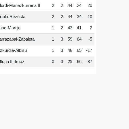
lordi-Mariezkurrena II
2
2
44
24
20
rtola-Rezusta
2
2
44
34
10
aso-Martija
1
2
43
41
2
arrazabal-Zabaleta
1
3
59
64
-5
zkurdia-Albisu
1
3
48
65
-17
ltuna III-Imaz
0
3
29
66
-37