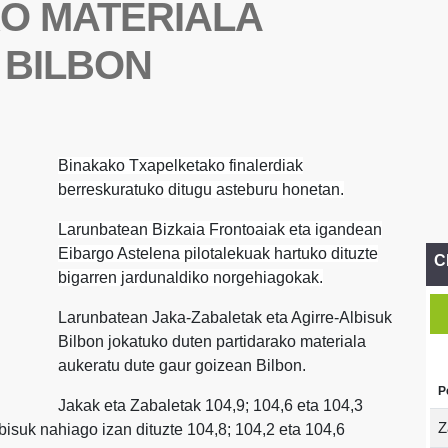
O MATERIALA
 BILBON
Binakako Txapelketako finalerdiak
berreskuratuko ditugu asteburu honetan.
Larunbatean Bizkaia Frontoaiak eta igandean
Eibargo Astelena pilotalekuak hartuko dituzte
C
bigarren jardunaldiko norgehiagokak.
Larunbatean Jaka-Zabaletak eta Agirre-Albisuk
Bilbon jokatuko duten partidarako materiala
aukeratu dute gaur goizean Bilbon.
P
Jakak eta Zabaletak 104,9; 104,6 eta 104,3
Z
lbisuk nahiago izan dituzte 104,8; 104,2 eta 104,6