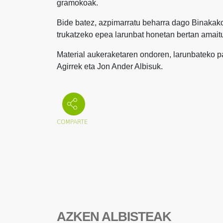
gramokoak.
Bide batez, azpimarratu beharra dago Binakako 
trukatzeko epea larunbat honetan bertan amait
Material aukeraketaren ondoren, larunbateko pa
Agirrek eta Jon Ander Albisuk.
AZKEN ALBISTEAK