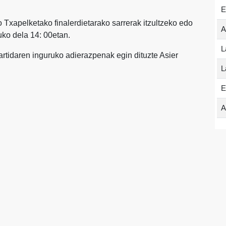
E
Txapelketako finalerdietarako sarrerak itzultzeko edo
A
uko dela 14: 00etan.
L
rtidaren inguruko adierazpenak egin dituzte Asier
L
E
A