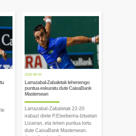
2026-08-02
tu
Larrazabal-Zabaletak lehenengo
puntua eskuratu dute CaixaBank
Mastersean
Larrazabal-Zabaletak 22-20
zte
irabazi diete P.Etxeberria-Iztuetari
Lizarran, eta lehen puntua lortu
dute CaixaBank Mastersean.