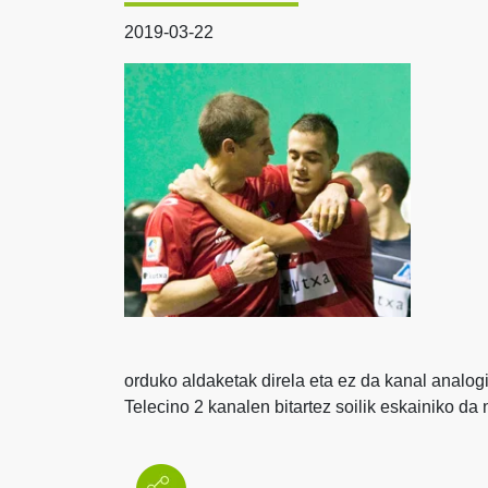
2019-03-22
orduko aldaketak direla eta ez da kanal analog
Telecino 2 kanalen bitartez soilik eskainiko da 