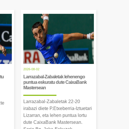
2026-08-02
tu
Larrazabal-Zabaletak lehenengo
puntua eskuratu dute CaixaBank
Mastersean
Larrazabal-Zabaletak 22-20
zte
irabazi diete P.Etxeberria-Iztuetari
Lizarran, eta lehen puntua lortu
dute CaixaBank Mastersean.