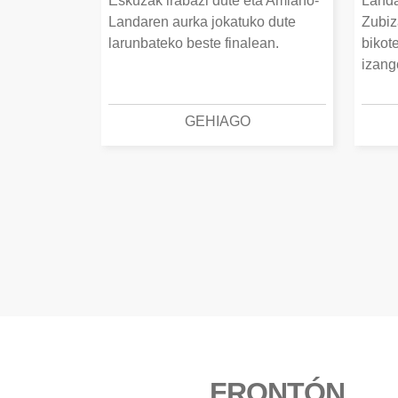
Eskuzak irabazi dute eta Amiano-
Landa
Landaren aurka jokatuko dute
Zubiz
larunbateko beste finalean.
bikot
izang
GEHIAGO
FRONTÓN