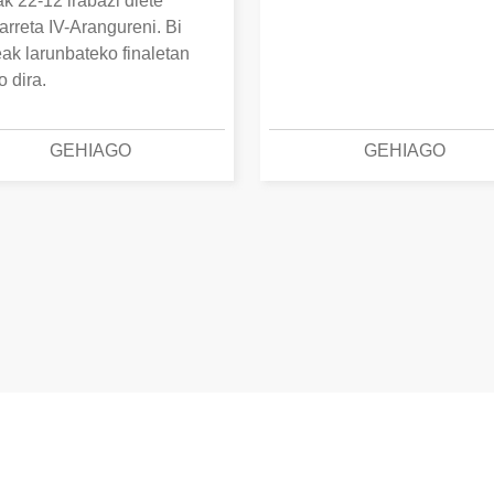
k 22-12 irabazi diete
arreta IV-Arangureni. Bi
eak larunbateko finaletan
o dira.
GEHIAGO
GEHIAGO