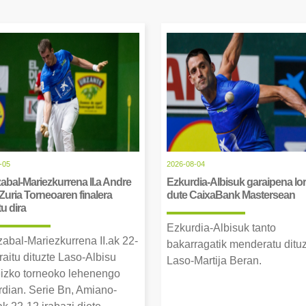
-05
2026-08-04
abal-Mariezkurrena II.a Andre
Ezkurdia-Albisuk garaipena lor
Zuria Torneoaren finalera
dute CaixaBank Mastersean
tu dira
Ezkurdia-Albisuk tanto
zabal-Mariezkurrena II.ak 22-
bakarragatik menderatu ditu
raitu dituzte Laso-Albisu
Laso-Martija Beran.
izko torneoko lehenengo
erdian. Serie Bn, Amiano-