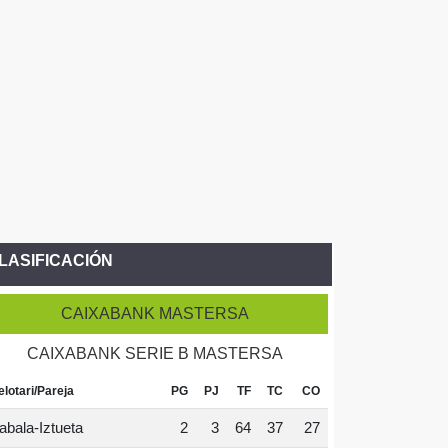
LASIFICACIÓN
CAIXABANK MASTERSA
CAIXABANK SERIE B MASTERSA
elotari/Pareja
PG
PJ
TF
TC
CO
abala-Iztueta
2
3
64
37
27