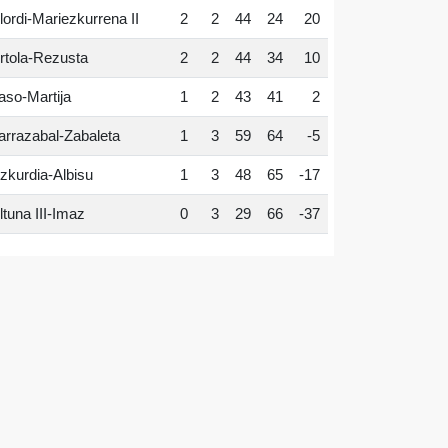
lordi-Mariezkurrena II
2
2
44
24
20
rtola-Rezusta
2
2
44
34
10
aso-Martija
1
2
43
41
2
arrazabal-Zabaleta
1
3
59
64
-5
zkurdia-Albisu
1
3
48
65
-17
ltuna III-Imaz
0
3
29
66
-37