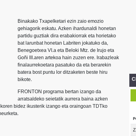
Binakako Txapelketari ezin zaio emozio
gehiagorik eskatu. Azken ihardunaldi honetan
partidu guztiak dira erabakiorrak eta horietako
bat larunbat honetan Labriten jokatuko da,
Benegoetxea VI.a eta Beloki Mtz. de Irujo eta
Goñi III.aren artekoa hain zuzen ere. Irabazleak
finalaurrekoetara pasatuko da eta berarekin
batera bost puntu lor ditzaketen beste hiru
C
bikote.
FRONTON programa bertan izango da
arratsaldeko seietatik aurrera baina azken
ikoren bidez ikusterik izango eta oraingoan TDTko
neurketa.
P
Z