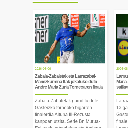
2026-08-06
2026-08
Zabala-Zabaletak eta Larrazabal-
Larraz
Mariezkurrena II.ak jokatuko dute
Maria 
Andre Maria Zuria Torneoaren finala
sailka
Zabala-Zabaletak gainditu dute
Larra
Gasteizko torneoko bigarren
13 ga
finalerdia Altuna III-Rezusta
Gaste
kanpoan utzita. Serie Bn Murua-
final