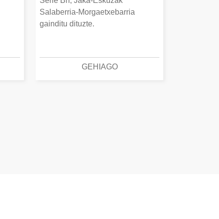
Serie Bn, Jaka-Eskuzak
Salaberria-Morgaetxebarria
gainditu dituzte.
GEHIAGO