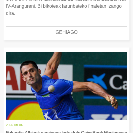
IV-Arangureni. Bi bikoteak larunbateko finaletan izango
dira.
GEHIAGO
2026-08-04
Ezkurdia-Albisuk garaipena lortu dute CaixaBank Mastersean