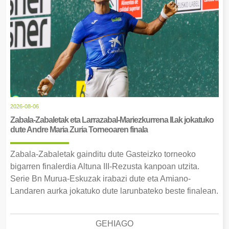
2026-08-06
Zabala-Zabaletak eta Larrazabal-Mariezkurrena II.ak jokatuko
dute Andre Maria Zuria Torneoaren finala
Zabala-Zabaletak gainditu dute Gasteizko torneoko
bigarren finalerdia Altuna III-Rezusta kanpoan utzita.
Serie Bn Murua-Eskuzak irabazi dute eta Amiano-
Landaren aurka jokatuko dute larunbateko beste finalean.
GEHIAGO