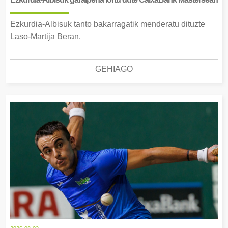
Ezkurdia-Albisuk tanto bakarragatik menderatu dituzte
Laso-Martija Beran.
GEHIAGO