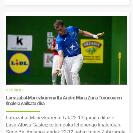
2026-08-05
Larrazabal-Mariezkurrena II.a Andre Maria Zuria Torneoaren
finalera sailkatu dira
Larrazabal-Mariezkurrena II.ak 22-13 garaitu dituzte
Laso-Albisu Gasteizko torneoko lehenengo finalerdian.
Serie Bn, Amiano-Landak 22-12 irabazi diete Zubizarreta