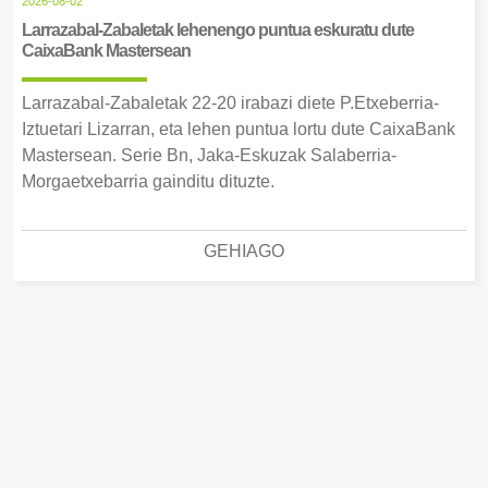
2026-08-02
Larrazabal-Zabaletak lehenengo puntua eskuratu dute
CaixaBank Mastersean
Larrazabal-Zabaletak 22-20 irabazi diete P.Etxeberria-
Iztuetari Lizarran, eta lehen puntua lortu dute CaixaBank
Mastersean. Serie Bn, Jaka-Eskuzak Salaberria-
Morgaetxebarria gainditu dituzte.
GEHIAGO