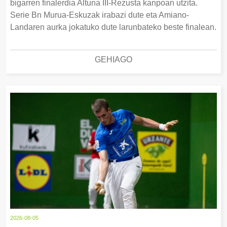
bigarren finalerdia Altuna III-Rezusta kanpoan utzita.
Serie Bn Murua-Eskuzak irabazi dute eta Amiano-
Landaren aurka jokatuko dute larunbateko beste finalean.
GEHIAGO
2026-08-05