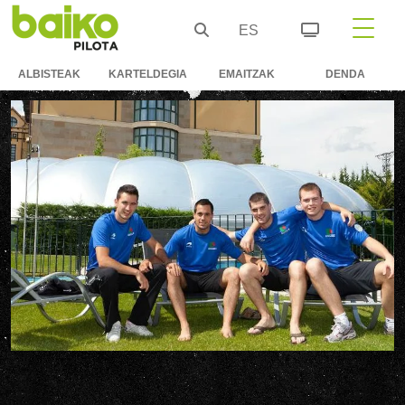
ES
ALBISTEAK
KARTELDEGIA
EMAITZAK
DENDA