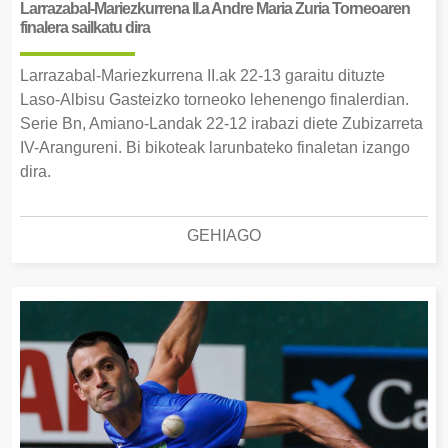
Larrazabal-Mariezkurrena II.a Andre Maria Zuria Torneoaren
finalera sailkatu dira
Larrazabal-Mariezkurrena II.ak 22-13 garaitu dituzte
Laso-Albisu Gasteizko torneoko lehenengo finalerdian.
Serie Bn, Amiano-Landak 22-12 irabazi diete Zubizarreta
IV-Arangureni. Bi bikoteak larunbateko finaletan izango
dira.
GEHIAGO