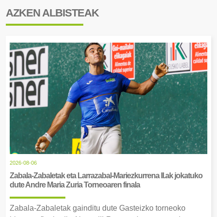
AZKEN ALBISTEAK
2026-08-06
Zabala-Zabaletak eta Larrazabal-Mariezkurrena II.ak jokatuko
dute Andre Maria Zuria Torneoaren finala
Zabala-Zabaletak gainditu dute Gasteizko torneoko