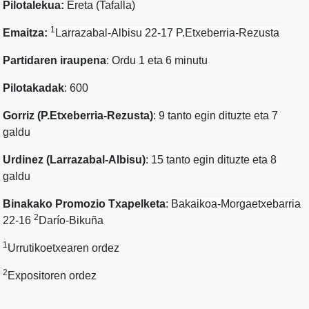
Pilotalekua:
Ereta (Tafalla)
1
Emaitza:
Larrazabal-Albisu 22-17
P.Etxeberria-Rezusta
Partidaren iraupena
: Ordu 1 eta 6 minutu
Pilotakadak
: 600
Gorriz (P.Etxeberria-Rezusta)
: 9 tanto egin dituzte eta 7
galdu
Urdinez (Larrazabal-Albisu)
: 15 tanto egin dituzte eta 8
galdu
Binakako Promozio Txapelketa
:
Bakaikoa-Morgaetxebarria
2
22-16
Darío-Bikuña
1
Urrutikoetxearen ordez
2
Expositoren ordez