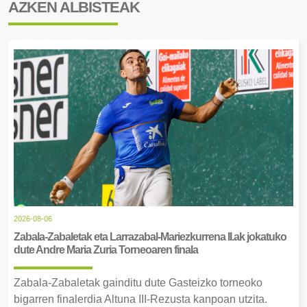
AZKEN ALBISTEAK
2026-08-06
Zabala-Zabaletak eta Larrazabal-Mariezkurrena II.ak jokatuko
dute Andre Maria Zuria Torneoaren finala
Zabala-Zabaletak gainditu dute Gasteizko torneoko
bigarren finalerdia Altuna III-Rezusta kanpoan utzita.