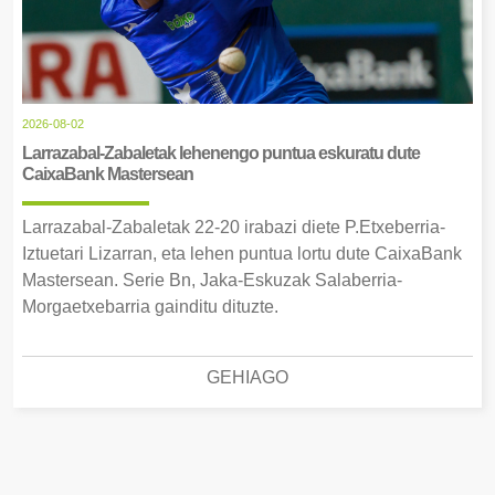
2026-08-02
Larrazabal-Zabaletak lehenengo puntua eskuratu dute
CaixaBank Mastersean
Larrazabal-Zabaletak 22-20 irabazi diete P.Etxeberria-
Iztuetari Lizarran, eta lehen puntua lortu dute CaixaBank
Mastersean. Serie Bn, Jaka-Eskuzak Salaberria-
Morgaetxebarria gainditu dituzte.
GEHIAGO