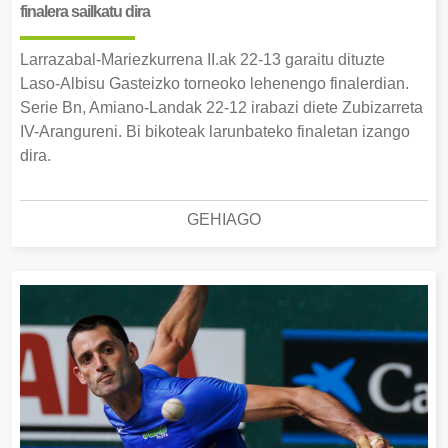
finalera sailkatu dira
Larrazabal-Mariezkurrena II.ak 22-13 garaitu dituzte
Laso-Albisu Gasteizko torneoko lehenengo finalerdian.
Serie Bn, Amiano-Landak 22-12 irabazi diete Zubizarreta
IV-Arangureni. Bi bikoteak larunbateko finaletan izango
dira.
GEHIAGO