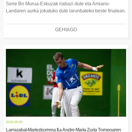
Serie Bn Murua-Eskuzak irabazi dute eta Amiano-
Landaren aurka jokatuko dute larunbateko beste finalean.
GEHIAGO
2026-08-05
Larrazabal-Mariezkurrena II.a Andre Maria Zuria Torneoaren